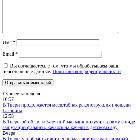
Имя
*
Email
*
Вы соглашаетесь с тем, что мы обрабатываем ваши
персональные данные.
Политика конфиденциальности
Лучшее за неделю
16:57
В Твери продолжается масштабная реконструкция площади
Гагарина
12:58
В Тверской области 5-летний мальчик получил травму в виде
ампутации фаланги, качаясь на качели в детском саду
Вчера
В Тверскую область идет непогода - ливни, град, сильный