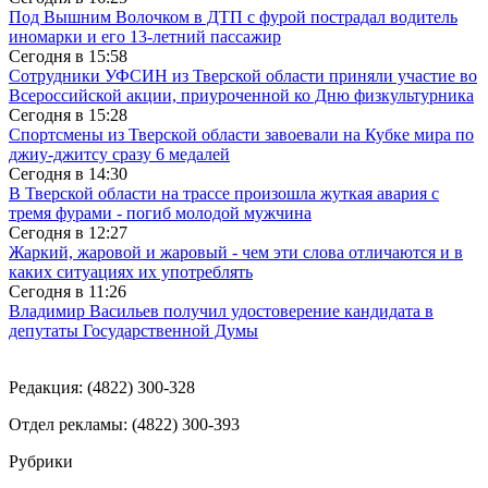
Под Вышним Волочком в ДТП с фурой пострадал водитель
иномарки и его 13-летний пассажир
Сегодня в
15:58
Сотрудники УФСИН из Тверской области приняли участие во
Всероссийской акции, приуроченной ко Дню физкультурника
Сегодня в
15:28
Спортсмены из Тверской области завоевали на Кубке мира по
джиу-джитсу сразу 6 медалей
Сегодня в
14:30
В Тверской области на трассе произошла жуткая авария с
тремя фурами - погиб молодой мужчина
Сегодня в
12:27
Жаркий, жаровой и жаровый - чем эти слова отличаются и в
каких ситуациях их употреблять
Сегодня в
11:26
Владимир Васильев получил удостоверение кандидата в
депутаты Государственной Думы
Редакция: (4822) 300-328
Отдел рекламы: (4822) 300-393
Рубрики