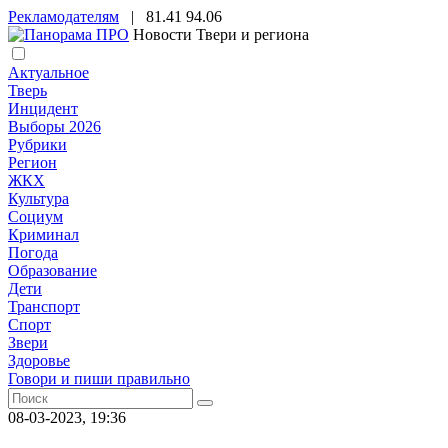
Рекламодателям
|
81.41
94.06
Новости Твери и региона
Актуальное
Тверь
Инцидент
Выборы 2026
Рубрики
Регион
ЖКХ
Культура
Социум
Криминал
Погода
Образование
Дети
Транспорт
Спорт
Звери
Здоровье
Говори и пиши правильно
08-03-2023, 19:36