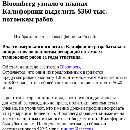
Bloomberg узнало о планах
Калифорнии выделить $360 тыс.
потомкам рабов
Изображение от natanaelginting на Freepik
Власти американского штата Калифорния разрабатывают
инициативу по выплатам репараций потомкам
темнокожих рабов за годы угнетения.
Об этом написало агентство
Bloomberg.
Отмечается, что один из предложенных вариантов
предусматривает выплату 1,8 млн темнокожим жителям штата
по $360 тыс., что в общей сложности составляет почти $640
млрд.
При этом авторы инициативы, в которую входят лидеры
движений за гражданские права, политики, экономисты и
ученые, не уточняют, кто именно должен профинансировать
эти репарации. Более того, Bloomberg обращает внимание на
то, что на протяжении многих лет бюджет штата Калифорния
был убыточным. По оценкам аналитиков, сейчас он
составляет около $22,5 млрд,
пишут Известия.