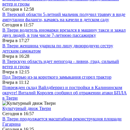
ветер и грозы
Сегодня в
12:58
В Тверской области 5-летний мальчик получил травму в виде
ампутации фаланги, качаясь на качели в детском саду
Сегодня в
11:57
В Твери водитель иномарки врезался в машину такси и зажал
двух людей, в том числе 7-летнюю пассажирку
Вчера в
17:27
В Твери женщина ударила по лицу двоюродную сестру
детским самокатом
Вчера в
16:28
В Тверскую область идет непогода - ливни, град, сильный
ветер и грозы
Вчера в
12:15
Под Тверью из-за короткого замыкания сгорел трактор
Вчера в
11:12
Поврежден склад Вайлдберриз и постройки в Калининском
округе! Виталий Королев сообщил об отражении атаки БПЛА
в Твери
Культурный движ Твери
Сегодня в
16:57
В Твери продолжается масштабная реконструкция площади
Гагарина
Сегодня в
16:25