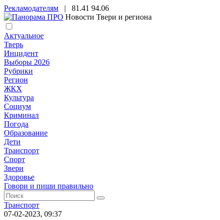
Рекламодателям
|
81.41
94.06
Новости Твери и региона
Актуальное
Тверь
Инцидент
Выборы 2026
Рубрики
Регион
ЖКХ
Культура
Социум
Криминал
Погода
Образование
Дети
Транспорт
Спорт
Звери
Здоровье
Говори и пиши правильно
Транспорт
07-02-2023, 09:37