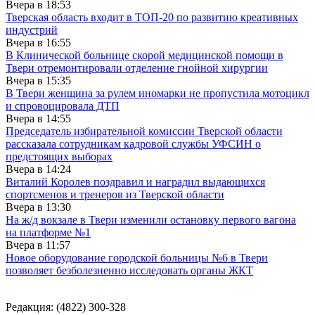
Вчера в
18:53
Тверская область входит в ТОП-20 по развитию креативных
индустрий
Вчера в
16:55
В Клинической больнице скорой медицинской помощи в
Твери отремонтировали отделение гнойной хирургии
Вчера в
15:35
В Твери женщина за рулем иномарки не пропустила мотоцикл
и спровоцировала ДТП
Вчера в
14:55
Председатель избирательной комиссии Тверской области
рассказала сотрудникам кадровой службы УФСИН о
предстоящих выборах
Вчера в
14:24
Виталий Королев поздравил и наградил выдающихся
спортсменов и тренеров из Тверской области
Вчера в
13:30
На ж/д вокзале в Твери изменили остановку первого вагона
на платформе №1
Вчера в
11:57
Новое оборудование городской больницы №6 в Твери
позволяет безболезненно исследовать органы ЖКТ
Редакция: (4822) 300-328