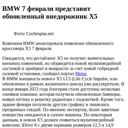
BMW 7 февраля представит
обновленный внедорожник X5
Фото: Cochespias.net
Компания BMW анонсировала появление обновленного
кроссовера X5 7 февраля.
Ожидается, что рестайлинг X5 не получит значительных
внешних изменений, но обзаведется новой мультимедийной
системой и прибавит в мощности за счет новой гибридной
силовой установки, сообщил портал
Motor.
В BMW внешность нового X5 LCI (Life Cycle Impulse, или
обновление в рамках жизненного цикла) уже рассекретили. В
конце января 2023 года блогерам стали доступны несколько
снимков новинки, которая получила обновленные бамперы,
новую оптику и решетку радиатора с подсветкой. Кроме того,
задние фонари получили другую графику и лишились
прозрачных секций. По мнению экспертов, более заметные
новшества ожидаются в салоне машины. По некоторым
данным, в новом X5 должен появиться мультимедийный
комплекс iDrive 8 с двумя экранами размером 12,3 и 14,9