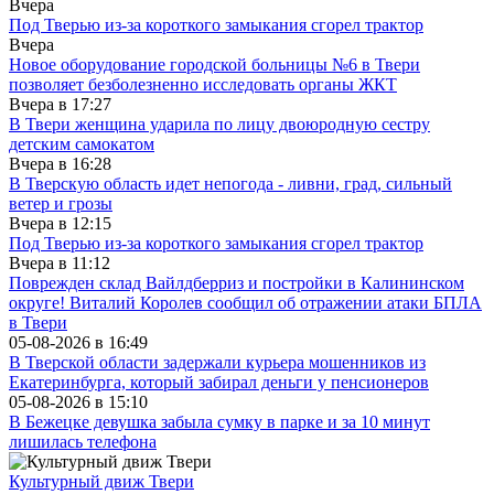
Вчера
Под Тверью из-за короткого замыкания сгорел трактор
Вчера
Новое оборудование городской больницы №6 в Твери
позволяет безболезненно исследовать органы ЖКТ
Вчера в
17:27
В Твери женщина ударила по лицу двоюродную сестру
детским самокатом
Вчера в
16:28
В Тверскую область идет непогода - ливни, град, сильный
ветер и грозы
Вчера в
12:15
Под Тверью из-за короткого замыкания сгорел трактор
Вчера в
11:12
Поврежден склад Вайлдберриз и постройки в Калининском
округе! Виталий Королев сообщил об отражении атаки БПЛА
в Твери
05-08-2026 в
16:49
В Тверской области задержали курьера мошенников из
Екатеринбурга, который забирал деньги у пенсионеров
05-08-2026 в
15:10
В Бежецке девушка забыла сумку в парке и за 10 минут
лишилась телефона
Культурный движ Твери