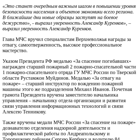
«Это станет очередным важным шагом в повышении уровня
безопасности населения и объектов экономики всего региона.
В ближайшие дни новые образцы заступят на боевое
дежурство», - выразил уверенность Александр Куренков», –
выразил уверенность Александр Куренков.
Глава МЧС вручил специалистам Верхневолжья награды за
отвагу, самоотверженность, высокое профессиональное
мастерство.
Указом Президента РФ медалью «За спасение погибавших»
награжден старший пожарный 2 пожарно-спасательной части
1 пожарно-спасательного отряда ГУ МЧС России по Тверской
области Рустамжон Муйдинов. Медалью «За отвагу на
пожаре» – старший инструктор по вождению пожарной
машины этого же подразделения Михаил Иванов. Почетная
грамота Президента вручена заместителю начальника
управления – начальнику отдела организации и развития
связи управления информационных технологий и связи
Алексею Тенникову.
Также вручены медали МЧС России «За спасение на пожаре»
дознавателю отделения надзорной деятельности и
профилактической работы по Андреапольскому и
Торопецкому районам Сергею Кербику и водителю 84