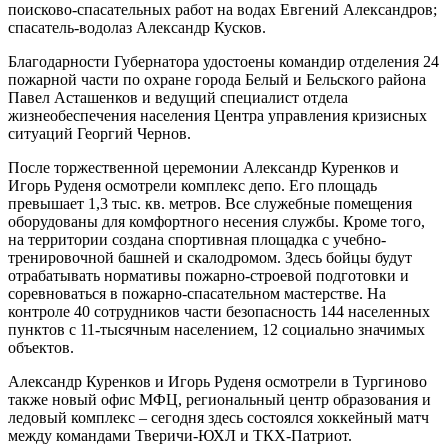
поисково-спасательных работ на водах Евгений Александров;
спасатель-водолаз Александр Кусков.
Благодарности Губернатора удостоены командир отделения 24
пожарной части по охране города Белый и Бельского района
Павел Асташенков и ведущий специалист отдела
жизнеобеспечения населения Центра управления кризисных
ситуаций Георгий Чернов.
После торжественной церемонии Александр Куренков и
Игорь Руденя осмотрели комплекс депо. Его площадь
превышает 1,3 тыс. кв. метров. Все служебные помещения
оборудованы для комфортного несения службы. Кроме того,
на территории создана спортивная площадка с учебно-
тренировочной башней и скалодромом. Здесь бойцы будут
отрабатывать нормативы пожарно-строевой подготовки и
соревноваться в пожарно-спасательном мастерстве. На
контроле 40 сотрудников части безопасность 144 населенных
пунктов с 11-тысячным населением, 12 социально значимых
объектов.
Александр Куренков и Игорь Руденя осмотрели в Тургиново
также новый офис МФЦ, региональный центр образования и
ледовый комплекс – сегодня здесь состоялся хоккейный матч
между командами Тверичи-ЮХЛ и ТКХ-Патриот.