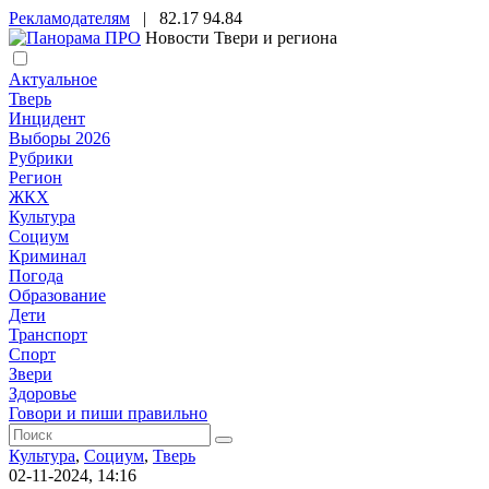
Рекламодателям
|
82.17
94.84
Новости Твери и региона
Актуальное
Тверь
Инцидент
Выборы 2026
Рубрики
Регион
ЖКХ
Культура
Социум
Криминал
Погода
Образование
Дети
Транспорт
Спорт
Звери
Здоровье
Говори и пиши правильно
Культура
,
Социум
,
Тверь
02-11-2024, 14:16