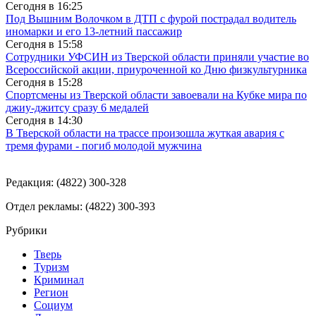
Сегодня в
16:25
Под Вышним Волочком в ДТП с фурой пострадал водитель
иномарки и его 13-летний пассажир
Сегодня в
15:58
Сотрудники УФСИН из Тверской области приняли участие во
Всероссийской акции, приуроченной ко Дню физкультурника
Сегодня в
15:28
Спортсмены из Тверской области завоевали на Кубке мира по
джиу-джитсу сразу 6 медалей
Сегодня в
14:30
В Тверской области на трассе произошла жуткая авария с
тремя фурами - погиб молодой мужчина
Редакция: (4822) 300-328
Отдел рекламы: (4822) 300-393
Рубрики
Тверь
Туризм
Криминал
Регион
Социум