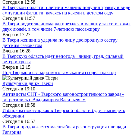
Сегодня в
12:58
В Тверской области 5-летний мальчик получил травму в виде
ампутации фаланги, качаясь на качели в детском саду
Сегодня в
11:57
В Твери водитель иномарки врезался в машину такси и зажал
двух людей, в том числе 7-летнюю пассажирку
Вчера в
17:27
В Твери женщина ударила по лицу двоюродную сестру
детским самокатом
Вчера в
16:28
В Тверскую область идет непогода - ливни, град, сильный
ветер и грозы
Вчера в
12:15
Под Тверью из-за короткого замыкания сгорел трактор
Культурный движ Твери
Сегодня в
19:10
Активисты СНТ «Тверского вагоностроительного завода»
встретились с Владимиром Васильевым
Сегодня в
18:58
Избирком показал, как в Тверской области будут выглядеть
обходчики
Сегодня в
16:57
В Твери продолжается масштабная реконструкция площади
Гагарина