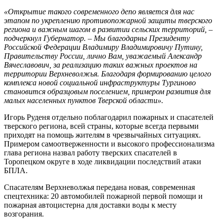
«Открытие такого современного депо является для нас
этапом по укреплению противопожарной защиты тверского
региона и важным шагом в развитии сельских территорий, –
подчеркнул Губернатор. – Мы благодарны Президенту
Российской Федерации Владимиру Владимировичу Путину,
Правительству России, лично Вам, уважаемый Александр
Вячеславович, за реализацию таких важных проектов на
территории Верхневолжья. Благодаря формированию целого
комплекса новой социальной инфраструктуры Тургиново
становится образцовым поселением, примером развития для
малых населенных пунктов Тверской области».
Игорь Руденя отдельно поблагодарил пожарных и спасателей
тверского региона, всей страны, которые всегда первыми
приходят на помощь жителям в чрезвычайных ситуациях.
Примером самоотверженности и высокого профессионализма
глава региона назвал работу тверских спасателей в
Торопецком округе в ходе ликвидации последствий атаки
БПЛА.
Спасателям Верхневолжья передана новая, современная
спецтехника: 20 автомобилей пожарной первой помощи и
пожарная автоцистерна для доставки воды к месту
возгорания.