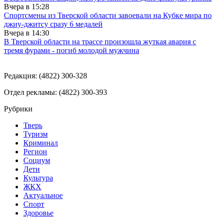
Вчера в
15:28
Спортсмены из Тверской области завоевали на Кубке мира по
джиу-джитсу сразу 6 медалей
Вчера в
14:30
В Тверской области на трассе произошла жуткая авария с
тремя фурами - погиб молодой мужчина
Редакция: (4822) 300-328
Отдел рекламы: (4822) 300-393
Рубрики
Тверь
Туризм
Криминал
Регион
Социум
Дети
Культура
ЖКХ
Актуальное
Спорт
Здоровье