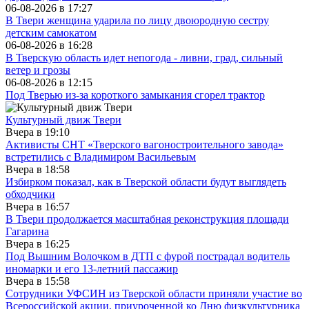
06-08-2026 в
17:27
В Твери женщина ударила по лицу двоюродную сестру
детским самокатом
06-08-2026 в
16:28
В Тверскую область идет непогода - ливни, град, сильный
ветер и грозы
06-08-2026 в
12:15
Под Тверью из-за короткого замыкания сгорел трактор
Культурный движ Твери
Вчера в
19:10
Активисты СНТ «Тверского вагоностроительного завода»
встретились с Владимиром Васильевым
Вчера в
18:58
Избирком показал, как в Тверской области будут выглядеть
обходчики
Вчера в
16:57
В Твери продолжается масштабная реконструкция площади
Гагарина
Вчера в
16:25
Под Вышним Волочком в ДТП с фурой пострадал водитель
иномарки и его 13-летний пассажир
Вчера в
15:58
Сотрудники УФСИН из Тверской области приняли участие во
Всероссийской акции, приуроченной ко Дню физкультурника