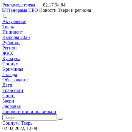
Рекламодателям
|
82.17
94.84
Новости Твери и региона
Актуальное
Тверь
Инцидент
Выборы 2026
Рубрики
Регион
ЖКХ
Культура
Социум
Криминал
Погода
Образование
Дети
Транспорт
Спорт
Звери
Здоровье
Говори и пиши правильно
Социум
,
Тверь
02-02-2022, 12:08