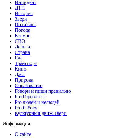
Инцидент
ДТП
История
Звери
Политика
Погода
Космос
СВО
Деньги
Страна
Еда
Транспорт
Кино
Дача
Природа
Образование
Говори и пиши правильно
Pro Горизонты
Pro людей и нелюдей
Pro Работу
Культурный движ Твери
Информация
О сайте