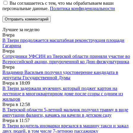
Вы соглашаетесь с тем, что мы обрабатываем ваши
персональные данные.
Политика конфиденциальности
Лучшее за неделю
Вчера
В Твери продолжается масштабная реконструкция площади
Гагарина
Вчера
Сотрудники УФСИН из Тверской области приняли участие во
Всероссийской акции, приуроченной ко Дню физкультурника
Вчера
Владимир Васильев получил удостоверение кандидата в
депутаты Государственной Думы
Вчера в
18:09
В Твери задержали мужчину, который поджег картон на
лестнице в многоквартирном доме после ссоры с одним из
жильцов
Вчера в
12:58
В Тверской области 5-летний мальчик получил травму в виде
ампутации фаланги, качаясь на качели в детском саду
Вчера в
11:57
В Твери водитель иномарки врезался в машину такси и зажал
двух людей, в том числе 7-летнюю пассажирку