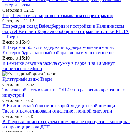
ветер и грозы
Сегодня в
12:15
Под Тверью из-за короткого замыкания сгорел трактор
Сегодня в
11:12
Поврежден склад Вайлдберриз и постройки в Калининском
округе! Виталий Королев сообщил об отражении атаки БПЛА
в Твери
Вчера в
16:49
В Тверской области задержали курьера мошенников из
Екатеринбурга, который забирал деньги у пенсионеров
Вчера в
15:10
В Бежецке девушка забыла сумку в парке и за 10 минут
лишилась телефона
Культурный движ Твери
Сегодня в
18:53
Тверская область входит в ТОП-20 по развитию креативных
индустрий
Сегодня в
16:55
В Клинической больнице скорой медицинской помощи в
Твери отремонтировали отделение гнойной хирургии
Сегодня в
15:35
В Твери женщина за рулем иномарки не пропустила мотоцикл
и спровоцировала ДТП