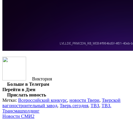
Виктория
Больше в Телеграм
Перейти в Дзен
Прислать новость
Метки:
Всероссийский конкурс
,
новости Твери
,
Тверской
вагоностроительный завод
,
Тверь сегодня
,
ТВЗ
,
ТВЗ.
Трансмашхолдинг
Новости СМИ2