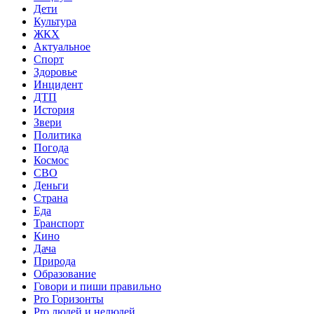
Дети
Культура
ЖКХ
Актуальное
Спорт
Здоровье
Инцидент
ДТП
История
Звери
Политика
Погода
Космос
СВО
Деньги
Страна
Еда
Транспорт
Кино
Дача
Природа
Образование
Говори и пиши правильно
Pro Горизонты
Pro людей и нелюдей