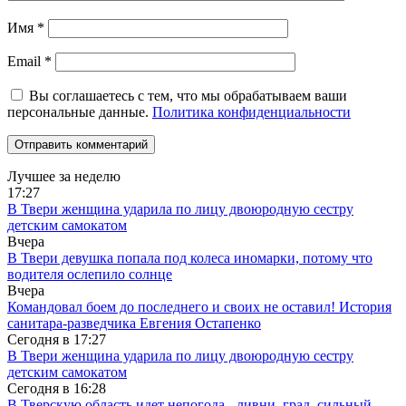
Имя
*
Email
*
Вы соглашаетесь с тем, что мы обрабатываем ваши
персональные данные.
Политика конфиденциальности
Лучшее за неделю
17:27
В Твери женщина ударила по лицу двоюродную сестру
детским самокатом
Вчера
В Твери девушка попала под колеса иномарки, потому что
водителя ослепило солнце
Вчера
Командовал боем до последнего и своих не оставил! История
санитара-разведчика Евгения Остапенко
Сегодня в
17:27
В Твери женщина ударила по лицу двоюродную сестру
детским самокатом
Сегодня в
16:28
В Тверскую область идет непогода - ливни, град, сильный