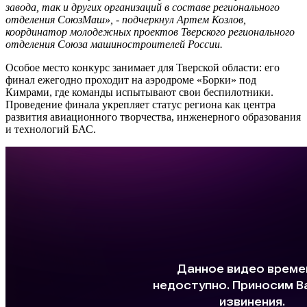
завода, так и других организаций в составе регионального
отделения СоюзМаш», - подчеркнул Артем Козлов,
координатор молодежных проектов Тверского регионального
отделения Союза машиностроителей России.
Особое место конкурс занимает для Тверской области: его
финал ежегодно проходит на аэродроме «Борки» под
Кимрами, где команды испытывают свои беспилотники.
Проведение финала укрепляет статус региона как центра
развития авиационного творчества, инженерного образования
и технологий БАС.