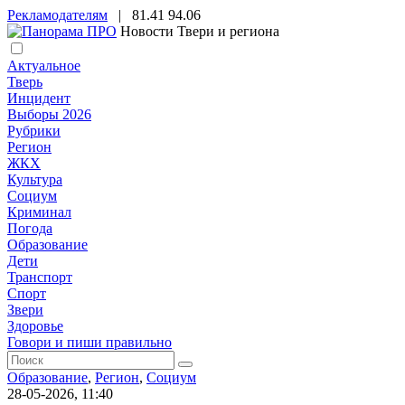
Рекламодателям
|
81.41
94.06
Новости Твери и региона
Актуальное
Тверь
Инцидент
Выборы 2026
Рубрики
Регион
ЖКХ
Культура
Социум
Криминал
Погода
Образование
Дети
Транспорт
Спорт
Звери
Здоровье
Говори и пиши правильно
Образование
,
Регион
,
Социум
28-05-2026, 11:40