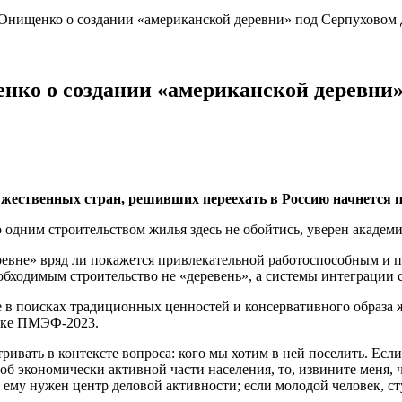
у: Онищенко о создании «американской деревни» под Серпухово
енко о создании «американской деревни»
ужественных стран, решивших переехать в Россию начнется 
но одним строительством жилья здесь не обойтись, уверен акаде
деревне» вряд ли покажется привлекательной работоспособным и 
еобходимым строительство не «деревень», а системы интеграции
е в поисках традиционных ценностей и консервативного образа 
дке ПМЭФ-2023.
ивать в контексте вопроса: кого мы хотим в ней поселить. Если
б экономически активной части населения, то, извините меня, чт
 ему нужен центр деловой активности; если молодой человек, сту