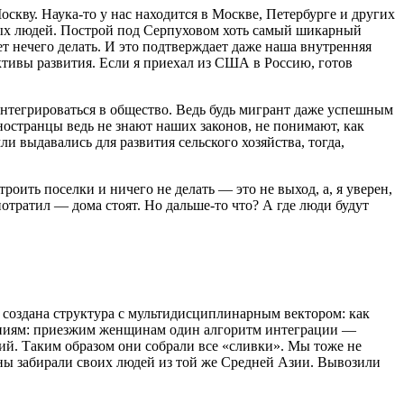
скву. Наука-то у нас находится в Москве, Петербурге и других
вных людей. Построй под Серпуховом хоть самый шикарный
ет нечего делать. И это подтверждает даже наша внутренняя
ктивы развития. Если я приехал из США в Россию, готов
интегрироваться в общество. Ведь будь мигрант даже успешным
остранцы ведь не знают наших законов, не понимают, как
ли выдавались для развития сельского хозяйства, тогда,
роить поселки и ничего не делать — это не выход, а, я уверен,
 потратил — дома стоят. Но дальше-то что? А где люди будут
ь создана структура с мультидисциплинарным вектором: как
влениям: приезжим женщинам один алгоритм интеграции —
й. Таким образом они собрали все «сливки». Мы тоже не
ны забирали своих людей из той же Средней Азии. Вывозили