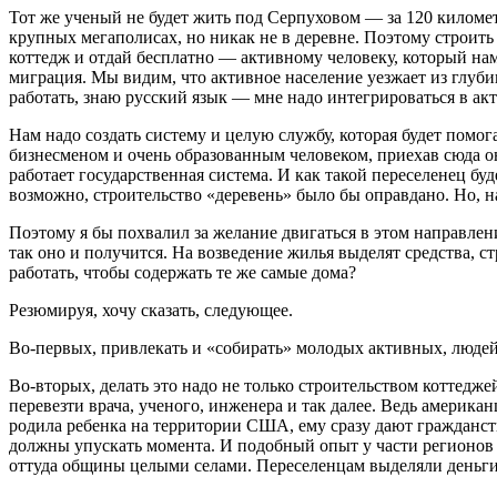
Тот же ученый не будет жить под Серпуховом — за 120 километр
крупных мегаполисах, но никак не в деревне. Поэтому строить
коттедж и отдай бесплатно — активному человеку, который наме
миграция. Мы видим, что активное население уезжает из глуби
работать, знаю русский язык — мне надо интегрироваться в акт
Нам надо создать систему и целую службу, которая будет помо
бизнесменом и очень образованным человеком, приехав сюда о
работает государственная система. И как такой переселенец буде
возможно, строительство «деревень» было бы оправдано. Но, н
Поэтому я бы похвалил за желание двигаться в этом направлени
так оно и получится. На возведение жилья выделят средства, ст
работать, чтобы содержать те же самые дома?
Резюмируя, хочу сказать, следующее.
Во-первых, привлекать и «собирать» молодых активных, люде
Во-вторых, делать это надо не только строительством коттедже
перевезти врача, ученого, инженера и так далее. Ведь амери
родила ребенка на территории США, ему сразу дают гражданст
должны упускать момента. И подобный опыт у части регионов
оттуда общины целыми селами. Переселенцам выделяли деньги,