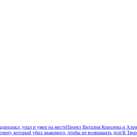
дроцикл, упал и умер на месте
Проект Виталия Королева и Ален
чину, который убил знакомого, чтобы не возвращать долг
В Твер