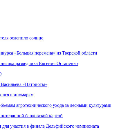
теля ослепило солнце
нкурса «Большая перемена» из Тверской области
анитара-разведчика Евгения Остапенко
О
а Васильева «Патриоты»
зался в иномарку
объемам агротехнического ухода за лесными культурами
 потерянной банковской картой
 для участия в финале Дельфийского чемпионата