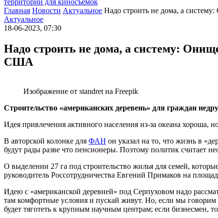
территории для киносъемок
Главная
Новости
Актуальное
Надо строить не дома, а систем
Актуальное
18-06-2023, 07:30
Надо строить не дома, а систему: Онищ
США
Изображение от standret на Freepik
Строительство «американских деревень» для граждан недр
Идея привлечения активного населения из-за океана хороша, 
В авторской колонке для
ФАН
он указал на то, что жизнь в «
будут рады разве что пенсионеры. Поэтому политик считает н
О выделении 27 га под строительство жилья для семей, которы
руководитель Россотрудничества Евгений Примаков на площа
Идею с «американской деревней» под Серпуховом надо рассматр
там комфортные условия и пускай живут. Но, если мы говорим о
будет тяготеть к крупным научным центрам; если бизнесмен, то