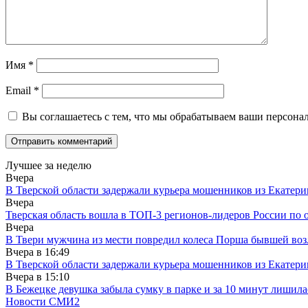
Имя
*
Email
*
Вы соглашаетесь с тем, что мы обрабатываем ваши персона
Лучшее за неделю
Вчера
В Тверской области задержали курьера мошенников из Екатери
Вчера
Тверская область вошла в ТОП-3 регионов-лидеров России по 
Вчера
В Твери мужчина из мести повредил колеса Порша бывшей воз
Вчера в
16:49
В Тверской области задержали курьера мошенников из Екатери
Вчера в
15:10
В Бежецке девушка забыла сумку в парке и за 10 минут лишила
Новости СМИ2