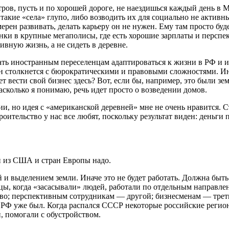
ов, пусть и по хорошей дороге, не наездишься каждый день в Мо
 такие «села» глупо, либо возводить их для социально не акти
рен развивать, делать карьеру он не нужен. Ему там просто буд
нки в крупные мегаполисы, где есть хорошие зарплаты и перспе
ивную жизнь, а не сидеть в деревне.
гать иностранным переселенцам адаптироваться к жизни в РФ и 
н столкнется с бюрократическими и правовыми сложностями. Ин
т вести свой бизнес здесь? Вот, если бы, например, это были зем
асколько я понимаю, речь идет просто о возведении домов.
и, но идея с «американской деревней» мне не очень нравится. Ст
роительство у нас все любят, поскольку результат виден: деньги
й из США и стран Европы надо.
й и выделением земли. Иначе это не будет работать. Должна быт
канцы, когда «засасывали» людей, работали по отдельным напра
во; перспективным сотрудникам — другой; бизнесменам — трети
 РФ уже был. Когда распался СССР некоторые российские регио
 помогали с обустройством.