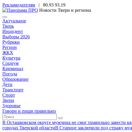
Рекламодателям
|
80.93
93.19
Новости Твери и региона
Актуальное
Тверь
Инцидент
Выборы 2026
Рубрики
Регион
ЖКХ
Культура
Социум
Криминал
Погода
Образование
Дети
Транспорт
Спорт
Звери
Здоровье
Говори и пиши правильно
В Осташковском округе мужчина не смог правильно завести ква
городах Тверской области
В Старице заключили под стражу муж