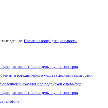
льные данные.
Политика конфиденциальности
нбурга, который забирал деньги у пенсионеров
объемам агротехнического ухода за лесными культурами
любленной и оказался под подпиской о невыезде
нбурга, который забирал деньги у пенсионеров
сь телефона