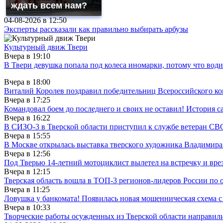
ждать всем нам?
04-08-2026 в
12:50
Эксперты рассказали как правильно выбирать арбузы
Культурный движ Твери
Вчера в
19:10
В Твери девушка попала под колеса иномарки, потому что води
Вчера в
18:00
Виталий Королев поздравил победительниц Всероссийского ко
Вчера в
17:25
Командовал боем до последнего и своих не оставил! История с
Вчера в
16:22
В СИЗО-3 в Тверской области приступил к службе ветеран СВ
Вчера в
15:55
В Москве открылась выставка тверского художника Владимир
Вчера в
12:56
Под Тверью 14-летний мотоциклист вылетел на встречку и вре
Вчера в
12:15
Тверская область вошла в ТОП-3 регионов-лидеров России по 
Вчера в
11:25
Ловушка у банкомата! Появилась новая мошенническая схема с
Вчера в
10:33
Творческие работы осужденных из Тверской области направили