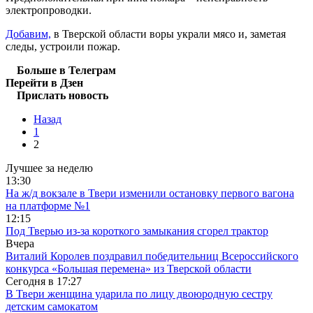
электропроводки.
Добавим,
в Тверской области воры украли мясо и, заметая
следы, устроили пожар.
Больше в Телеграм
Перейти в Дзен
Прислать новость
Назад
1
2
Лучшее за неделю
13:30
На ж/д вокзале в Твери изменили остановку первого вагона
на платформе №1
12:15
Под Тверью из-за короткого замыкания сгорел трактор
Вчера
Виталий Королев поздравил победительниц Всероссийского
конкурса «Большая перемена» из Тверской области
Сегодня в
17:27
В Твери женщина ударила по лицу двоюродную сестру
детским самокатом