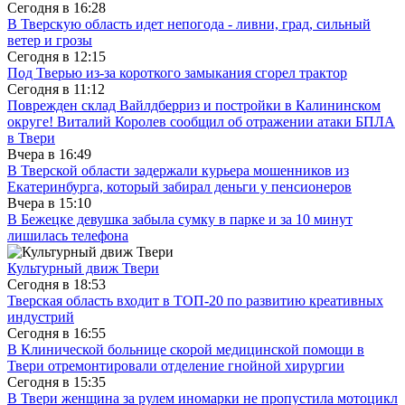
Сегодня в
16:28
В Тверскую область идет непогода - ливни, град, сильный
ветер и грозы
Сегодня в
12:15
Под Тверью из-за короткого замыкания сгорел трактор
Сегодня в
11:12
Поврежден склад Вайлдберриз и постройки в Калининском
округе! Виталий Королев сообщил об отражении атаки БПЛА
в Твери
Вчера в
16:49
В Тверской области задержали курьера мошенников из
Екатеринбурга, который забирал деньги у пенсионеров
Вчера в
15:10
В Бежецке девушка забыла сумку в парке и за 10 минут
лишилась телефона
Культурный движ Твери
Сегодня в
18:53
Тверская область входит в ТОП-20 по развитию креативных
индустрий
Сегодня в
16:55
В Клинической больнице скорой медицинской помощи в
Твери отремонтировали отделение гнойной хирургии
Сегодня в
15:35
В Твери женщина за рулем иномарки не пропустила мотоцикл