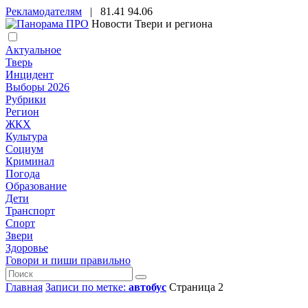
Рекламодателям
|
81.41
94.06
Новости Твери и региона
Актуальное
Тверь
Инцидент
Выборы 2026
Рубрики
Регион
ЖКХ
Культура
Социум
Криминал
Погода
Образование
Дети
Транспорт
Спорт
Звери
Здоровье
Говори и пиши правильно
Главная
Записи по метке:
автобус
Страница 2