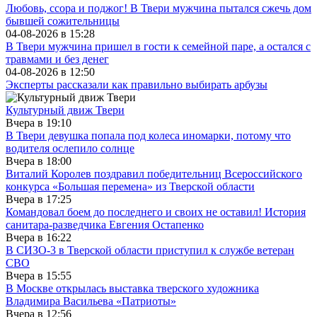
Любовь, ссора и поджог! В Твери мужчина пытался сжечь дом
бывшей сожительницы
04-08-2026 в
15:28
В Твери мужчина пришел в гости к семейной паре, а остался с
травмами и без денег
04-08-2026 в
12:50
Эксперты рассказали как правильно выбирать арбузы
Культурный движ Твери
Вчера в
19:10
В Твери девушка попала под колеса иномарки, потому что
водителя ослепило солнце
Вчера в
18:00
Виталий Королев поздравил победительниц Всероссийского
конкурса «Большая перемена» из Тверской области
Вчера в
17:25
Командовал боем до последнего и своих не оставил! История
санитара-разведчика Евгения Остапенко
Вчера в
16:22
В СИЗО-3 в Тверской области приступил к службе ветеран
СВО
Вчера в
15:55
В Москве открылась выставка тверского художника
Владимира Васильева «Патриоты»
Вчера в
12:56