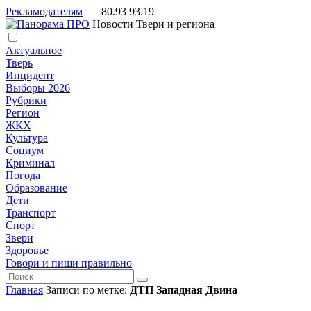
Рекламодателям
|
80.93
93.19
Новости Твери и региона
Актуальное
Тверь
Инцидент
Выборы 2026
Рубрики
Регион
ЖКХ
Культура
Социум
Криминал
Погода
Образование
Дети
Транспорт
Спорт
Звери
Здоровье
Говори и пиши правильно
Главная
Записи по метке:
ДТП Западная Двина