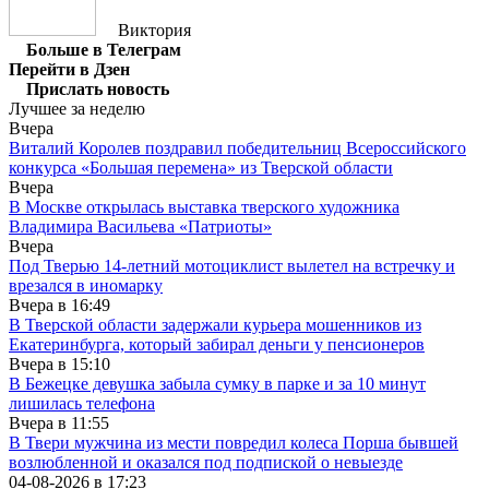
Виктория
Больше в Телеграм
Перейти в Дзен
Прислать новость
Лучшее за неделю
Вчера
Виталий Королев поздравил победительниц Всероссийского
конкурса «Большая перемена» из Тверской области
Вчера
В Москве открылась выставка тверского художника
Владимира Васильева «Патриоты»
Вчера
Под Тверью 14-летний мотоциклист вылетел на встречку и
врезался в иномарку
Вчера в
16:49
В Тверской области задержали курьера мошенников из
Екатеринбурга, который забирал деньги у пенсионеров
Вчера в
15:10
В Бежецке девушка забыла сумку в парке и за 10 минут
лишилась телефона
Вчера в
11:55
В Твери мужчина из мести повредил колеса Порша бывшей
возлюбленной и оказался под подпиской о невыезде
04-08-2026 в
17:23