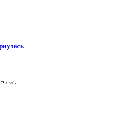
ернулась
 "Сова".