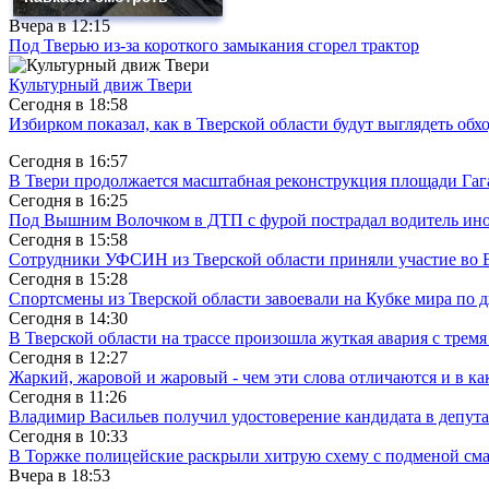
Вчера в
12:15
Под Тверью из-за короткого замыкания сгорел трактор
Культурный движ Твери
Сегодня в
18:58
Избирком показал, как в Тверской области будут выглядеть обх
Сегодня в
16:57
В Твери продолжается масштабная реконструкция площади Гаг
Сегодня в
16:25
Под Вышним Волочком в ДТП с фурой пострадал водитель ино
Сегодня в
15:58
Сотрудники УФСИН из Тверской области приняли участие во 
Сегодня в
15:28
Спортсмены из Тверской области завоевали на Кубке мира по 
Сегодня в
14:30
В Тверской области на трассе произошла жуткая авария с трем
Сегодня в
12:27
Жаркий, жаровой и жаровый - чем эти слова отличаются и в ка
Сегодня в
11:26
Владимир Васильев получил удостоверение кандидата в депут
Сегодня в
10:33
В Торжке полицейские раскрыли хитрую схему с подменой см
Вчера в
18:53