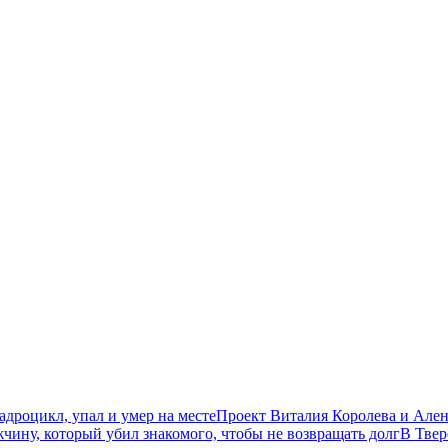
дроцикл, упал и умер на месте
Проект Виталия Королева и Ален
чину, который убил знакомого, чтобы не возвращать долг
В Твер