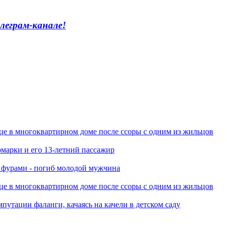
леграм-канале!
це в многоквартирном доме после ссоры с одним из жильцов
марки и его 13-летний пассажир
я фурами - погиб молодой мужчина
це в многоквартирном доме после ссоры с одним из жильцов
путации фаланги, качаясь на качели в детском саду