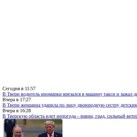
Сегодня в
11:57
В Твери водитель иномарки врезался в машину такси и зажал д
Вчера в
17:27
В Твери женщина ударила по лицу двоюродную сестру детски
Вчера в
16:28
В Тверскую область идет непогода - ливни, град, сильный вете