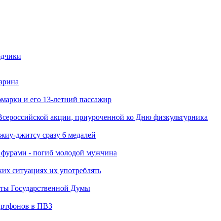
одчики
арина
марки и его 13-летний пассажир
Всероссийской акции, приуроченной ко Дню физкультурника
джиу-джитсу сразу 6 медалей
я фурами - погиб молодой мужчина
ких ситуациях их употреблять
аты Государственной Думы
артфонов в ПВЗ