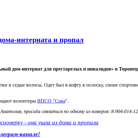
дома-интерната и пропал
ьный дом-интернат для престарелых и инвалидов» в Торопец
тки и седые волосы. Одет был в кофту в полоску, синие спорти
общают волонтеры
ВПСО "Сова
".
толия, просьба связаться по одному из номеров: 8-904-014-12-
сионерку - она ушла из дома и пропала
леграм-канале!