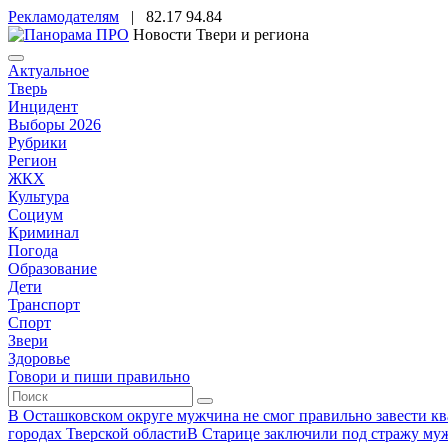
Рекламодателям
|
82.17
94.84
Новости Твери и региона
Актуальное
Тверь
Инцидент
Выборы 2026
Рубрики
Регион
ЖКХ
Культура
Социум
Криминал
Погода
Образование
Дети
Транспорт
Спорт
Звери
Здоровье
Говори и пиши правильно
В Осташковском округе мужчина не смог правильно завести ква
городах Тверской области
В Старице заключили под стражу муж