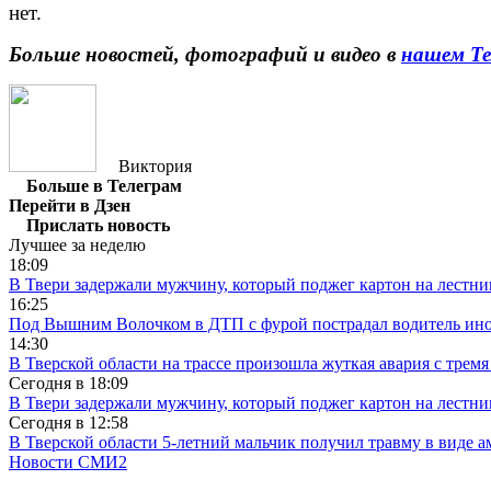
нет.
Больше новостей, фотографий и видео в
нашем Те
Виктория
Больше в Телеграм
Перейти в Дзен
Прислать новость
Лучшее за неделю
18:09
В Твери задержали мужчину, который поджег картон на лестни
16:25
Под Вышним Волочком в ДТП с фурой пострадал водитель ино
14:30
В Тверской области на трассе произошла жуткая авария с трем
Сегодня в
18:09
В Твери задержали мужчину, который поджег картон на лестни
Сегодня в
12:58
В Тверской области 5-летний мальчик получил травму в виде ам
Новости СМИ2