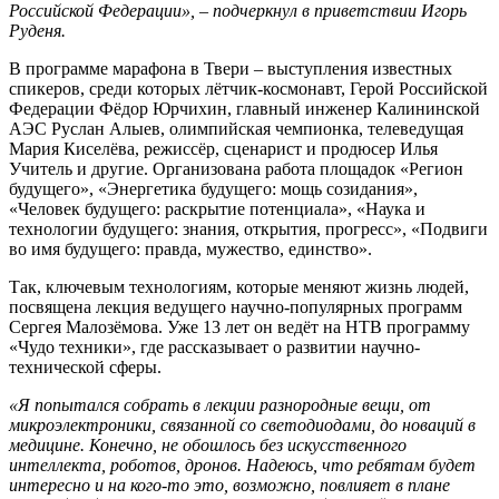
Российской Федерации», – подчеркнул в приветствии Игорь
Руденя.
В программе марафона в Твери – выступления известных
спикеров, среди которых лётчик-космонавт, Герой Российской
Федерации Фёдор Юрчихин, главный инженер Калининской
АЭС Руслан Алыев, олимпийская чемпионка, телеведущая
Мария Киселёва, режиссёр, сценарист и продюсер Илья
Учитель и другие. Организована работа площадок «Регион
будущего», «Энергетика будущего: мощь созидания»,
«Человек будущего: раскрытие потенциала», «Наука и
технологии будущего: знания, открытия, прогресс», «Подвиги
во имя будущего: правда, мужество, единство».
Так, ключевым технологиям, которые меняют жизнь людей,
посвящена лекция ведущего научно-популярных программ
Сергея Малозёмова. Уже 13 лет он ведёт на НТВ программу
«Чудо техники», где рассказывает о развитии научно-
технической сферы.
«Я попытался собрать в лекции разнородные вещи, от
микроэлектроники, связанной со светодиодами, до новаций в
медицине. Конечно, не обошлось без искусственного
интеллекта, роботов, дронов. Надеюсь, что ребятам будет
интересно и на кого-то это, возможно, повлияет в плане