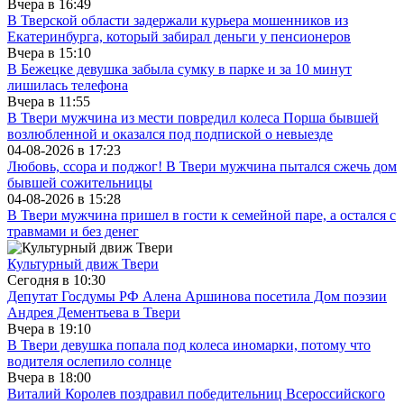
Вчера в
16:49
В Тверской области задержали курьера мошенников из
Екатеринбурга, который забирал деньги у пенсионеров
Вчера в
15:10
В Бежецке девушка забыла сумку в парке и за 10 минут
лишилась телефона
Вчера в
11:55
В Твери мужчина из мести повредил колеса Порша бывшей
возлюбленной и оказался под подпиской о невыезде
04-08-2026 в
17:23
Любовь, ссора и поджог! В Твери мужчина пытался сжечь дом
бывшей сожительницы
04-08-2026 в
15:28
В Твери мужчина пришел в гости к семейной паре, а остался с
травмами и без денег
Культурный движ Твери
Сегодня в
10:30
Депутат Госдумы РФ Алена Аршинова посетила Дом поэзии
Андрея Дементьева в Твери
Вчера в
19:10
В Твери девушка попала под колеса иномарки, потому что
водителя ослепило солнце
Вчера в
18:00
Виталий Королев поздравил победительниц Всероссийского