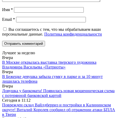
Имя
*
Email
*
Вы соглашаетесь с тем, что мы обрабатываем ваши
персональные данные.
Политика конфиденциальности
Лучшее за неделю
Вчера
В Москве открылась выставка тверского художника
Владимира Васильева «Патриоты»
Вчера
В Бежецке девушка забыла сумку в парке и за 10 минут
лишилась телефона
Вчера
Ловушка у банкомата! Появилась новая мошенническая схема
с потерянной банковской картой
Сегодня в
11:12
Поврежден склад Вайлдберриз и постройки в Калининском
округе! Виталий Королев сообщил об отражении атаки БПЛА
в Твери