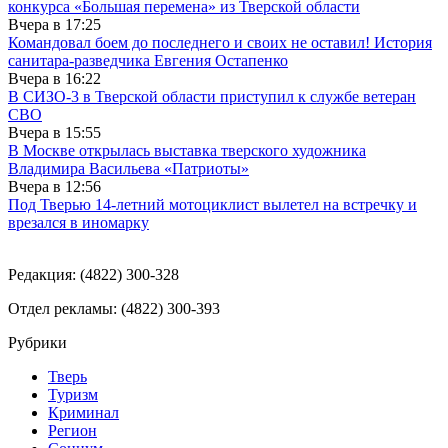
конкурса «Большая перемена» из Тверской области
Вчера в
17:25
Командовал боем до последнего и своих не оставил! История
санитара-разведчика Евгения Остапенко
Вчера в
16:22
В СИЗО-3 в Тверской области приступил к службе ветеран
СВО
Вчера в
15:55
В Москве открылась выставка тверского художника
Владимира Васильева «Патриоты»
Вчера в
12:56
Под Тверью 14-летний мотоциклист вылетел на встречку и
врезался в иномарку
Редакция: (4822) 300-328
Отдел рекламы: (4822) 300-393
Рубрики
Тверь
Туризм
Криминал
Регион