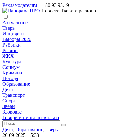
Рекламодателям
|
80.93
93.19
Новости Твери и региона
Актуальное
Тверь
Инцидент
Выборы 2026
Рубрики
Регион
ЖКХ
Культура
Социум
Криминал
Погода
Образование
Дети
Транспорт
Спорт
Звери
Здоровье
Говори и пиши правильно
Дети
,
Образование
,
Тверь
26-09-2025, 15:33