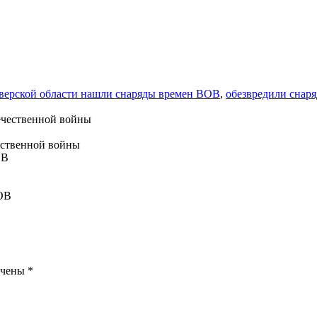
Тверской области нашли снаряды времен ВОВ
,
обезвредили снар
ественной войны
ечены
*