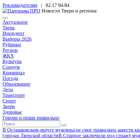
Рекламодателям
|
82.17
94.84
Новости Твери и региона
Актуальное
Тверь
Инцидент
Выборы 2026
Рубрики
Регион
ЖКХ
Культура
Социум
Криминал
Погода
Образование
Дети
Транспорт
Спорт
Звери
Здоровье
Говори и пиши правильно
В Осташковском округе мужчина не смог правильно завести ква
городах Тверской области
В Старице заключили под стражу муж