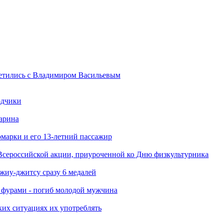
ретились с Владимиром Васильевым
одчики
арина
марки и его 13-летний пассажир
Всероссийской акции, приуроченной ко Дню физкультурника
джиу-джитсу сразу 6 медалей
я фурами - погиб молодой мужчина
ких ситуациях их употреблять