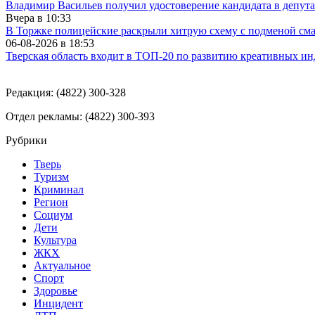
Владимир Васильев получил удостоверение кандидата в депут
Вчера в
10:33
В Торжке полицейские раскрыли хитрую схему с подменой см
06-08-2026 в
18:53
Тверская область входит в ТОП-20 по развитию креативных и
Редакция: (4822) 300-328
Отдел рекламы: (4822) 300-393
Рубрики
Тверь
Туризм
Криминал
Регион
Социум
Дети
Культура
ЖКХ
Актуальное
Спорт
Здоровье
Инцидент