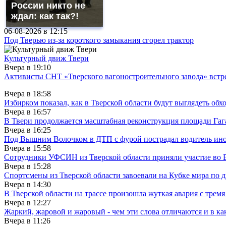
России никто не
ждал: как так?!
06-08-2026 в
12:15
Под Тверью из-за короткого замыкания сгорел трактор
Культурный движ Твери
Вчера в
19:10
Активисты СНТ «Тверского вагоностроительного завода» вст
Вчера в
18:58
Избирком показал, как в Тверской области будут выглядеть обх
Вчера в
16:57
В Твери продолжается масштабная реконструкция площади Гаг
Вчера в
16:25
Под Вышним Волочком в ДТП с фурой пострадал водитель ино
Вчера в
15:58
Сотрудники УФСИН из Тверской области приняли участие во 
Вчера в
15:28
Спортсмены из Тверской области завоевали на Кубке мира по 
Вчера в
14:30
В Тверской области на трассе произошла жуткая авария с трем
Вчера в
12:27
Жаркий, жаровой и жаровый - чем эти слова отличаются и в ка
Вчера в
11:26