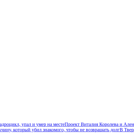
дроцикл, упал и умер на месте
Проект Виталия Королева и Ален
чину, который убил знакомого, чтобы не возвращать долг
В Твер