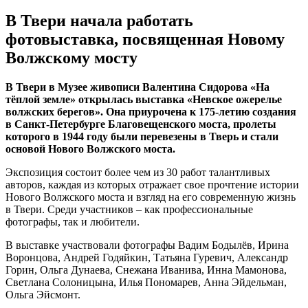
В Твери начала работать
фотовыставка, посвященная Новому
Волжскому мосту
В Твери в Музее живописи Валентина Сидорова «На
тёплой земле» открылась выставка «Невское ожерелье
волжских берегов». Она приурочена к 175-летию создания
в Санкт-Петербурге Благовещенского моста, пролеты
которого в 1944 году были перевезены в Тверь и стали
основой Нового Волжского моста.
Экспозиция состоит более чем из 30 работ талантливых
авторов, каждая из которых отражает свое прочтение истории
Нового Волжского моста и взгляд на его современную жизнь
в Твери. Среди участников – как профессиональные
фотографы, так и любители.
В выставке участвовали фотографы Вадим Бодылёв, Ирина
Воронцова, Андрей Годяйкин, Татьяна Гуревич, Александр
Горин, Ольга Дунаева, Снежана Иванива, Инна Мамонова,
Светлана Солоницына, Илья Пономарев, Анна Эйдельман,
Ольга Эйсмонт.