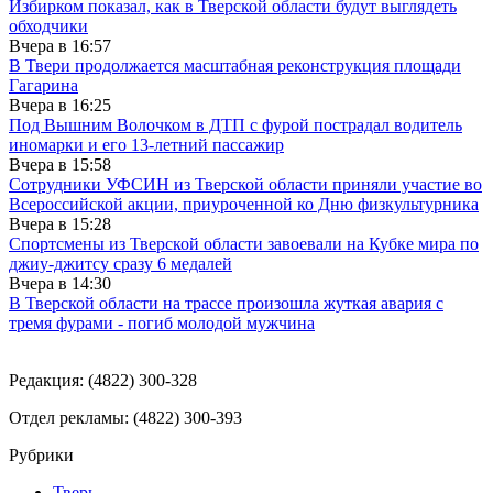
Избирком показал, как в Тверской области будут выглядеть
обходчики
Вчера в
16:57
В Твери продолжается масштабная реконструкция площади
Гагарина
Вчера в
16:25
Под Вышним Волочком в ДТП с фурой пострадал водитель
иномарки и его 13-летний пассажир
Вчера в
15:58
Сотрудники УФСИН из Тверской области приняли участие во
Всероссийской акции, приуроченной ко Дню физкультурника
Вчера в
15:28
Спортсмены из Тверской области завоевали на Кубке мира по
джиу-джитсу сразу 6 медалей
Вчера в
14:30
В Тверской области на трассе произошла жуткая авария с
тремя фурами - погиб молодой мужчина
Редакция: (4822) 300-328
Отдел рекламы: (4822) 300-393
Рубрики
Тверь