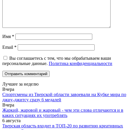
Имя
*
Email
*
Вы соглашаетесь с тем, что мы обрабатываем ваши
персональные данные.
Политика конфиденциальности
Лучшее за неделю
Вчера
Спортсмены из Тверской области завоевали на Кубке мира по
джиу-джитсу сразу 6 медалей
Вчера
Жаркий, жаровой и жаровый - чем эти слова отличаются и в
каких ситуациях их употреблять
6 августа
Тверская область входит в ТОП-20 по развитию креативных