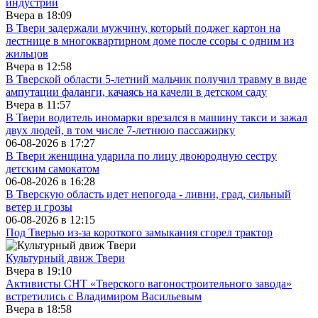
индустрий
Вчера в
18:09
В Твери задержали мужчину, который поджег картон на
лестнице в многоквартирном доме после ссоры с одним из
жильцов
Вчера в
12:58
В Тверской области 5-летний мальчик получил травму в виде
ампутации фаланги, качаясь на качели в детском саду
Вчера в
11:57
В Твери водитель иномарки врезался в машину такси и зажал
двух людей, в том числе 7-летнюю пассажирку
06-08-2026 в
17:27
В Твери женщина ударила по лицу двоюродную сестру
детским самокатом
06-08-2026 в
16:28
В Тверскую область идет непогода - ливни, град, сильный
ветер и грозы
06-08-2026 в
12:15
Под Тверью из-за короткого замыкания сгорел трактор
Культурный движ Твери
Вчера в
19:10
Активисты СНТ «Тверского вагоностроительного завода»
встретились с Владимиром Васильевым
Вчера в
18:58