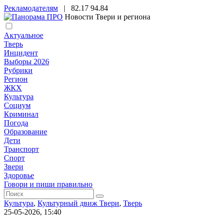
Рекламодателям
|
82.17
94.84
Новости Твери и региона
Актуальное
Тверь
Инцидент
Выборы 2026
Рубрики
Регион
ЖКХ
Культура
Социум
Криминал
Погода
Образование
Дети
Транспорт
Спорт
Звери
Здоровье
Говори и пиши правильно
Культура
,
Культурный движ Твери
,
Тверь
25-05-2026, 15:40