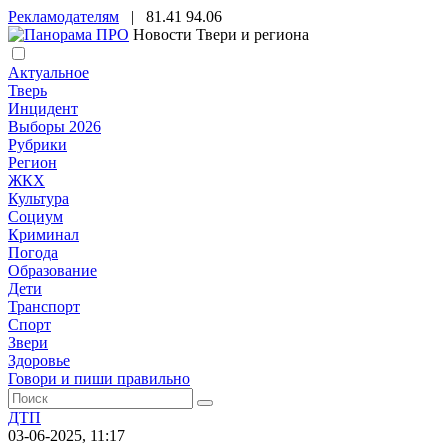
Рекламодателям
|
81.41
94.06
Новости Твери и региона
Актуальное
Тверь
Инцидент
Выборы 2026
Рубрики
Регион
ЖКХ
Культура
Социум
Криминал
Погода
Образование
Дети
Транспорт
Спорт
Звери
Здоровье
Говори и пиши правильно
ДТП
03-06-2025, 11:17