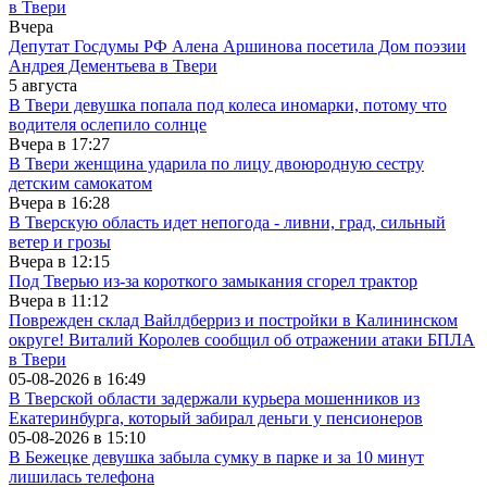
в Твери
Вчера
Депутат Госдумы РФ Алена Аршинова посетила Дом поэзии
Андрея Дементьева в Твери
5 августа
В Твери девушка попала под колеса иномарки, потому что
водителя ослепило солнце
Вчера в
17:27
В Твери женщина ударила по лицу двоюродную сестру
детским самокатом
Вчера в
16:28
В Тверскую область идет непогода - ливни, град, сильный
ветер и грозы
Вчера в
12:15
Под Тверью из-за короткого замыкания сгорел трактор
Вчера в
11:12
Поврежден склад Вайлдберриз и постройки в Калининском
округе! Виталий Королев сообщил об отражении атаки БПЛА
в Твери
05-08-2026 в
16:49
В Тверской области задержали курьера мошенников из
Екатеринбурга, который забирал деньги у пенсионеров
05-08-2026 в
15:10
В Бежецке девушка забыла сумку в парке и за 10 минут
лишилась телефона