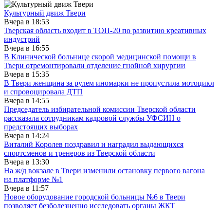
Культурный движ Твери
Вчера в
18:53
Тверская область входит в ТОП-20 по развитию креативных
индустрий
Вчера в
16:55
В Клинической больнице скорой медицинской помощи в
Твери отремонтировали отделение гнойной хирургии
Вчера в
15:35
В Твери женщина за рулем иномарки не пропустила мотоцикл
и спровоцировала ДТП
Вчера в
14:55
Председатель избирательной комиссии Тверской области
рассказала сотрудникам кадровой службы УФСИН о
предстоящих выборах
Вчера в
14:24
Виталий Королев поздравил и наградил выдающихся
спортсменов и тренеров из Тверской области
Вчера в
13:30
На ж/д вокзале в Твери изменили остановку первого вагона
на платформе №1
Вчера в
11:57
Новое оборудование городской больницы №6 в Твери
позволяет безболезненно исследовать органы ЖКТ