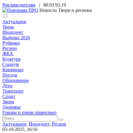
Рекламодателям
|
80.93
93.19
Новости Твери и региона
Актуальное
Тверь
Инцидент
Выборы 2026
Рубрики
Регион
ЖКХ
Культура
Социум
Криминал
Погода
Образование
Дети
Транспорт
Спорт
Звери
Здоровье
Говори и пиши правильно
Актуальное
,
Инцидент
,
Регион
03-10-2025, 16:16