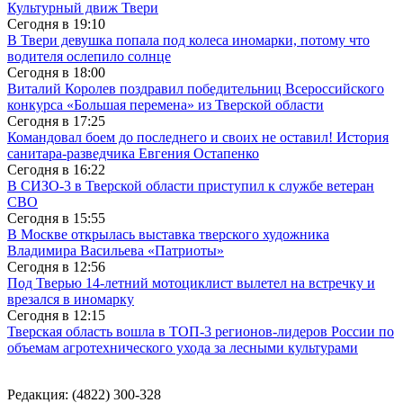
Культурный движ Твери
Сегодня в
19:10
В Твери девушка попала под колеса иномарки, потому что
водителя ослепило солнце
Сегодня в
18:00
Виталий Королев поздравил победительниц Всероссийского
конкурса «Большая перемена» из Тверской области
Сегодня в
17:25
Командовал боем до последнего и своих не оставил! История
санитара-разведчика Евгения Остапенко
Сегодня в
16:22
В СИЗО-3 в Тверской области приступил к службе ветеран
СВО
Сегодня в
15:55
В Москве открылась выставка тверского художника
Владимира Васильева «Патриоты»
Сегодня в
12:56
Под Тверью 14-летний мотоциклист вылетел на встречку и
врезался в иномарку
Сегодня в
12:15
Тверская область вошла в ТОП-3 регионов-лидеров России по
объемам агротехнического ухода за лесными культурами
Редакция: (4822) 300-328