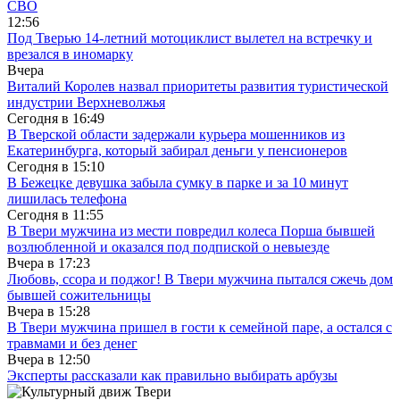
СВО
12:56
Под Тверью 14-летний мотоциклист вылетел на встречку и
врезался в иномарку
Вчера
Виталий Королев назвал приоритеты развития туристической
индустрии Верхневолжья
Сегодня в
16:49
В Тверской области задержали курьера мошенников из
Екатеринбурга, который забирал деньги у пенсионеров
Сегодня в
15:10
В Бежецке девушка забыла сумку в парке и за 10 минут
лишилась телефона
Сегодня в
11:55
В Твери мужчина из мести повредил колеса Порша бывшей
возлюбленной и оказался под подпиской о невыезде
Вчера в
17:23
Любовь, ссора и поджог! В Твери мужчина пытался сжечь дом
бывшей сожительницы
Вчера в
15:28
В Твери мужчина пришел в гости к семейной паре, а остался с
травмами и без денег
Вчера в
12:50
Эксперты рассказали как правильно выбирать арбузы