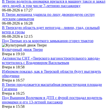
В Твери водитель иномарки врезался в машину такси и зажал
двух людей, в том числе 7-летнюю пассажирку
06-08-2026 в
17:27
В Твери женщина ударила по лицу двоюродную сестру
детским самокатом
06-08-2026 в
16:28
В Тверскую область идет непогода - ливни, град, сильный
ветер и грозы
06-08-2026 в
12:15
Под Тверью из-за короткого замыкания сгорел трактор
Культурный движ Твери
Вчера в
19:10
Активисты СНТ «Тверского вагоностроительного завода»
встретились с Владимиром Васильевым
Вчера в
18:58
Избирком показал, как в Тверской области будут выглядеть
обходчики
Вчера в
16:57
В Твери продолжается масштабная реконструкция площади
Гагарина
Вчера в
16:25
Под Вышним Волочком в ДТП с фурой пострадал водитель
иномарки и его 13-летний пассажир
Вчера в
15:58