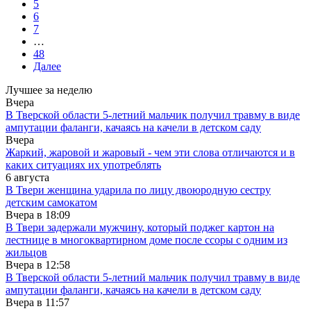
5
6
7
…
48
Далее
Лучшее за неделю
Вчера
В Тверской области 5-летний мальчик получил травму в виде
ампутации фаланги, качаясь на качели в детском саду
Вчера
Жаркий, жаровой и жаровый - чем эти слова отличаются и в
каких ситуациях их употреблять
6 августа
В Твери женщина ударила по лицу двоюродную сестру
детским самокатом
Вчера в
18:09
В Твери задержали мужчину, который поджег картон на
лестнице в многоквартирном доме после ссоры с одним из
жильцов
Вчера в
12:58
В Тверской области 5-летний мальчик получил травму в виде
ампутации фаланги, качаясь на качели в детском саду
Вчера в
11:57