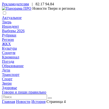
Рекламодателям
|
82.17
94.84
Новости Твери и региона
Актуальное
Тверь
Инцидент
Выборы 2026
Рубрики
Регион
ЖКХ
Культура
Социум
Криминал
Погода
Образование
Дети
Транспорт
Спорт
Звери
Здоровье
Говори и пиши правильно
Главная
Новости
История
Страница 4