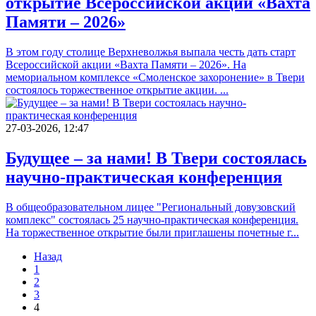
открытие Всероссийской акции «Вахта
Памяти – 2026»
В этом году столице Верхневолжья выпала честь дать старт
Всероссийской акции «Вахта Памяти – 2026». На
мемориальном комплексе «Смоленское захоронение» в Твери
состоялось торжественное открытие акции. ...
27-03-2026, 12:47
Будущее – за нами! В Твери состоялась
научно-практическая конференция
В об­ще­об­ра­зо­ва­тель­ном ​лицее "Ре­ги­о­наль­ный до­ву­зов­ский
ком­плекс" со­сто­я­лась 25 на­уч­но-прак­ти­че­ская кон­фе­рен­ция.
На тор­же­ствен­ное от­кры­тие были при­гла­ше­ны по­чет­ные г...
Назад
1
2
3
4