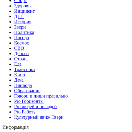
Спорт
Здоровье
Инцидент
ДТП
История
Звери
Политика
Погода
Космос
СВО
Деньги
Страна
Еда
Транспорт
Кино
Дача
Природа
Образование
Говори и пиши правильно
Pro Горизонты
Pro людей и нелюдей
Pro Работу
Культурный движ Твери
Информация