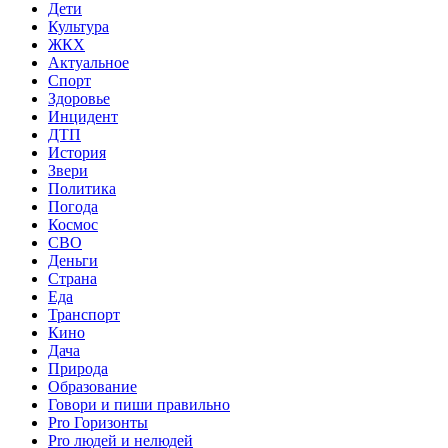
Дети
Культура
ЖКХ
Актуальное
Спорт
Здоровье
Инцидент
ДТП
История
Звери
Политика
Погода
Космос
СВО
Деньги
Страна
Еда
Транспорт
Кино
Дача
Природа
Образование
Говори и пиши правильно
Pro Горизонты
Pro людей и нелюдей