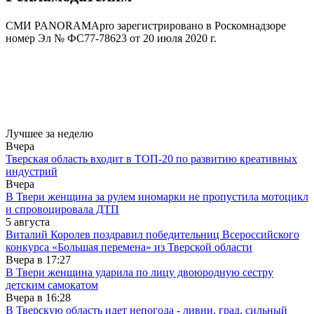
СМИ PANORAMApro зарегистрировано в Роскомнадзоре
номер Эл № ФС
77-78623
от 20 июля 2020 г.
Лучшее за неделю
Вчера
Тверская область входит в ТОП-20 по развитию креативных
индустрий
Вчера
В Твери женщина за рулем иномарки не пропустила мотоцикл
и спровоцировала ДТП
5 августа
Виталий Королев поздравил победительниц Всероссийского
конкурса «Большая перемена» из Тверской области
Вчера в
17:27
В Твери женщина ударила по лицу двоюродную сестру
детским самокатом
Вчера в
16:28
В Тверскую область идет непогода - ливни, град, сильный