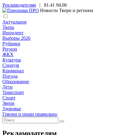
Рекламодателям
|
81.41
94.06
Новости Твери и региона
Актуальное
Тверь
Инцидент
Выборы 2026
Рубрики
Регион
ЖКХ
Культура
Социум
Криминал
Погода
Образование
Дети
Транспорт
Спорт
Звери
Здоровье
Говори и пиши правильно
Рекламодателям