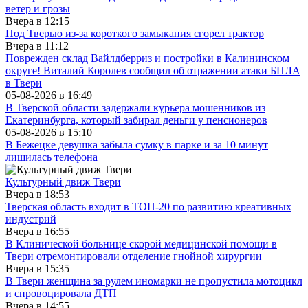
ветер и грозы
Вчера в
12:15
Под Тверью из-за короткого замыкания сгорел трактор
Вчера в
11:12
Поврежден склад Вайлдберриз и постройки в Калининском
округе! Виталий Королев сообщил об отражении атаки БПЛА
в Твери
05-08-2026 в
16:49
В Тверской области задержали курьера мошенников из
Екатеринбурга, который забирал деньги у пенсионеров
05-08-2026 в
15:10
В Бежецке девушка забыла сумку в парке и за 10 минут
лишилась телефона
Культурный движ Твери
Вчера в
18:53
Тверская область входит в ТОП-20 по развитию креативных
индустрий
Вчера в
16:55
В Клинической больнице скорой медицинской помощи в
Твери отремонтировали отделение гнойной хирургии
Вчера в
15:35
В Твери женщина за рулем иномарки не пропустила мотоцикл
и спровоцировала ДТП
Вчера в
14:55