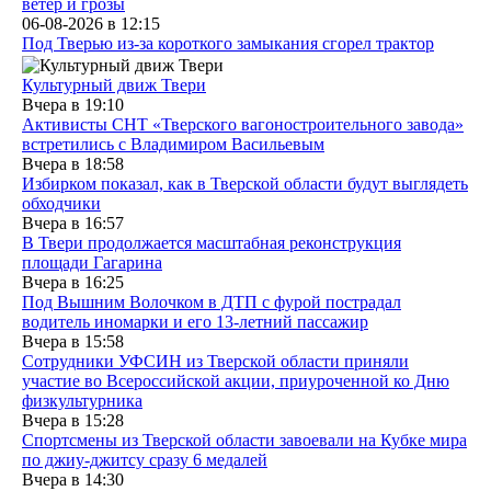
ветер и грозы
06-08-2026 в
12:15
Под Тверью из-за короткого замыкания сгорел трактор
Культурный движ Твери
Вчера в
19:10
Активисты СНТ «Тверского вагоностроительного завода»
встретились с Владимиром Васильевым
Вчера в
18:58
Избирком показал, как в Тверской области будут выглядеть
обходчики
Вчера в
16:57
В Твери продолжается масштабная реконструкция
площади Гагарина
Вчера в
16:25
Под Вышним Волочком в ДТП с фурой пострадал
водитель иномарки и его 13-летний пассажир
Вчера в
15:58
Сотрудники УФСИН из Тверской области приняли
участие во Всероссийской акции, приуроченной ко Дню
физкультурника
Вчера в
15:28
Спортсмены из Тверской области завоевали на Кубке мира
по джиу-джитсу сразу 6 медалей
Вчера в
14:30