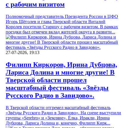
с рабочим визитом
Полномочный представитель Президента России в ЦФО
Игорь Щёголев и глава Тверской области Виталий
Королев посетили Старицу с рабочим визитом. В рамках
поездки был отмечен вклад жителей округа в развити...
27-07-2026, 19:13
Филипп Киркоров, Ирина Дубцова,
Лариса Долина и многие другие! В
Тверской области прошел
масштабный фестиваль «Звёзды
Русского Радио в Завидово».
В Тверской области отгремел масштабный фестиваль
«Звёзды Русского Радио в Завидово». На сцене выступили
группы «Serebro» и «Земляне», Ёлка, Иракли, Ирина
Дубцова, Лариса Долина и, конечно, Филипп Кирк...