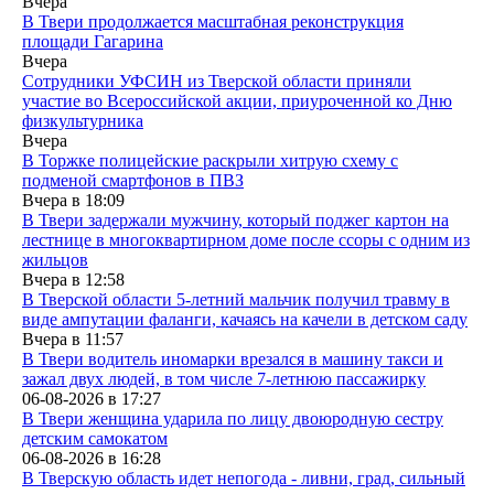
Вчера
В Твери продолжается масштабная реконструкция
площади Гагарина
Вчера
Сотрудники УФСИН из Тверской области приняли
участие во Всероссийской акции, приуроченной ко Дню
физкультурника
Вчера
В Торжке полицейские раскрыли хитрую схему с
подменой смартфонов в ПВЗ
Вчера в
18:09
В Твери задержали мужчину, который поджег картон на
лестнице в многоквартирном доме после ссоры с одним из
жильцов
Вчера в
12:58
В Тверской области 5-летний мальчик получил травму в
виде ампутации фаланги, качаясь на качели в детском саду
Вчера в
11:57
В Твери водитель иномарки врезался в машину такси и
зажал двух людей, в том числе 7-летнюю пассажирку
06-08-2026 в
17:27
В Твери женщина ударила по лицу двоюродную сестру
детским самокатом
06-08-2026 в
16:28
В Тверскую область идет непогода - ливни, град, сильный