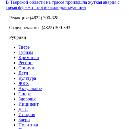
В Тверской области на трассе произошла жуткая авария с
тремя фурами - погиб молодой мужчина
Редакция: (4822) 300-328
Отдел рекламы: (4822) 300-393
Рубрики
Тверь
Туризм
Криминал
Регион
Социум
Дети
Культура
ЖКХ
Актуальное
Спорт
Здоровье
Инцидент
ДТП
История
Звери
Политика