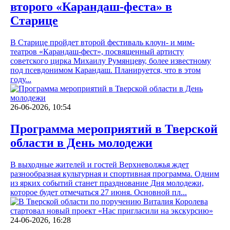
второго «Карандаш-феста» в
Старице
В Старице пройдет второй фестиваль клоун- и мим-
театров «Карандаш-фест», посвященный артисту
советского цирка Михаилу Румянцеву, более известному
под псевдонимом Карандаш. Планируется, что в этом
году...
26-06-2026, 10:54
Программа мероприятий в Тверской
области в День молодежи
В выходные жителей и гостей Верхневолжья ждет
разнообразная культурная и спортивная программа. Одним
из ярких событий станет празднование Дня молодежи,
которое будет отмечаться 27 июня. Основной пл...
24-06-2026, 16:28