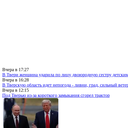
Вчера в
17:27
В Твери женщина ударила по лицу двоюродную сестру детски
Вчера в
16:28
В Тверскую область идет непогода - ливни, град, сильный вете
Вчера в
12:15
Под Тверью из-за короткого замыкания сгорел трактор