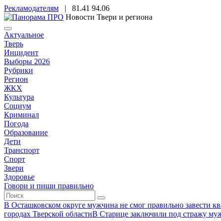
Рекламодателям
|
81.41
94.06
Новости Твери и региона
Актуальное
Тверь
Инцидент
Выборы 2026
Рубрики
Регион
ЖКХ
Культура
Социум
Криминал
Погода
Образование
Дети
Транспорт
Спорт
Звери
Здоровье
Говори и пиши правильно
В Осташковском округе мужчина не смог правильно завести ква
городах Тверской области
В Старице заключили под стражу муж