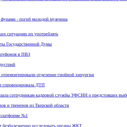
я фурами - погиб молодой мужчина
ких ситуациях их употреблять
аты Государственной Думы
артфонов в ПВЗ
ндустрий
 отремонтировали отделение гнойной хирургии
 и спровоцировала ДТП
казала сотрудникам кадровой службы УФСИН о предстоящих выб
ов и тренеров из Тверской области
а платформе №1
т безболезненно исследовать органы ЖКТ