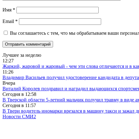
Имя
*
Email
*
Вы соглашаетесь с тем, что мы обрабатываем ваши персона
Лучшее за неделю
12:27
Жаркий, жаровой и жаровый - чем эти слова отличаются и в ка
11:26
Владимир Васильев получил удостоверение кандидата в депут
Вчера
Виталий Королев поздравил и наградил выдающихся спортсмен
Сегодня в
12:58
В Тверской области 5-летний мальчик получил травму в виде ам
Сегодня в
11:57
В Твери водитель иномарки врезался в машину такси и зажал д
Новости СМИ2