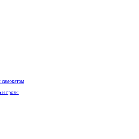
м самокатом
р и грозы