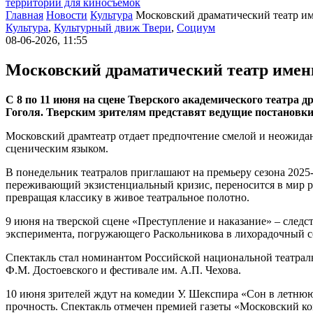
территории для киносъемок
Главная
Новости
Культура
Московский драматический театр им
Культура
,
Культурный движ Твери
,
Социум
08-06-2026, 11:55
Московский драматический театр имени
С 8 по 11 июня на сцене Тверского академического театра
Гоголя. Тверским зрителям представят ведущие постановки
Московский драмтеатр отдает предпочтение смелой и неожидан
сценическим языком.
В понедельник театралов приглашают на премьеру сезона 2025
переживающий экзистенциальный кризис, переносится в мир р
превращая классику в живое театральное полотно.
9 июня на тверской сцене «Преступление и наказание» – след
эксперимента, погружающего Раскольникова в лихорадочный 
Спектакль стал номинантом Российской национальной театраль
Ф.М. Достоевского и фестивале им. А.П. Чехова.
10 июня зрителей ждут на комедии У. Шекспира «Сон в летнюю
прочность. Спектакль отмечен премией газеты «Московский к