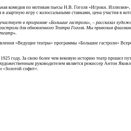
ая комедия по мотивам пьесы Н.В. Гоголя «Игроки. Иллюзия», в
в азартную игру с колоссальными ставками, цена участия в кот
участвует в программе «Большие гастроли», – рассказал худож
троли для обновленного Театра Гоголя. Мы привозим флагманы
 театр».
ения «Ведущие театры» программы «Большие гастроли» Всерос
1925 году. За свою более чем вековую историю театр прошел пу
 художественным руководителем является режиссер Антон Яковл
и «Золотой софит».