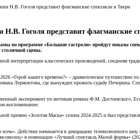
ени Н.В. Гоголя представит флагманские спектакли в Твери
 Н.В. Гоголя представит флагманские с
 драмы по программе «Большие гастроли» пройдут показы спе
 столичной сцены.
ной интерпретации классических произведений, соединяя тради
-2026 «Герой нашего времени?» – драматическое путешествие п
омана Лермонтова, где вынужден прожить судьбу Печорина. Сп
ственный эксперимент по мотивам романа Ф.М. Достоевского. Ег
сон-воспоминание.
ной премии «Золотая Маска» сезона 2024-2025 и был представл
 ночь». Действие начинается в декорациях телевизионного шоу,
омсомолец» в номинации «Лучший спектакль Малой формы» (2023