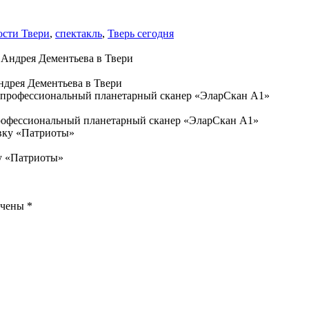
ости Твери
,
спектакль
,
Тверь сегодня
дрея Дементьева в Твери
рофессиональный планетарный сканер «ЭларСкан А1»
у «Патриоты»
ечены
*