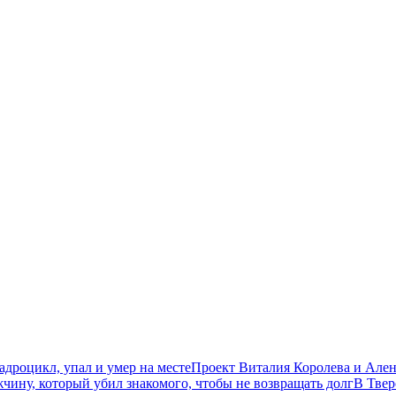
дроцикл, упал и умер на месте
Проект Виталия Королева и Ален
чину, который убил знакомого, чтобы не возвращать долг
В Твер