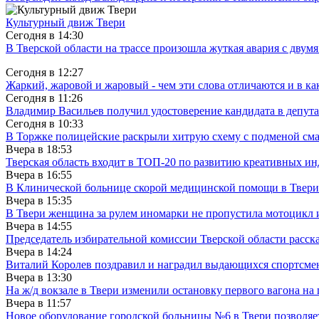
Культурный движ Твери
Сегодня в
14:30
В Тверской области на трассе произошла жуткая авария с двум
Сегодня в
12:27
Жаркий, жаровой и жаровый - чем эти слова отличаются и в ка
Сегодня в
11:26
Владимир Васильев получил удостоверение кандидата в депут
Сегодня в
10:33
В Торжке полицейские раскрыли хитрую схему с подменой см
Вчера в
18:53
Тверская область входит в ТОП-20 по развитию креативных и
Вчера в
16:55
В Клинической больнице скорой медицинской помощи в Твери
Вчера в
15:35
В Твери женщина за рулем иномарки не пропустила мотоцикл
Вчера в
14:55
Председатель избирательной комиссии Тверской области расс
Вчера в
14:24
Виталий Королев поздравил и наградил выдающихся спортсмен
Вчера в
13:30
На ж/д вокзале в Твери изменили остановку первого вагона н
Вчера в
11:57
Новое оборудование городской больницы №6 в Твери позволяе