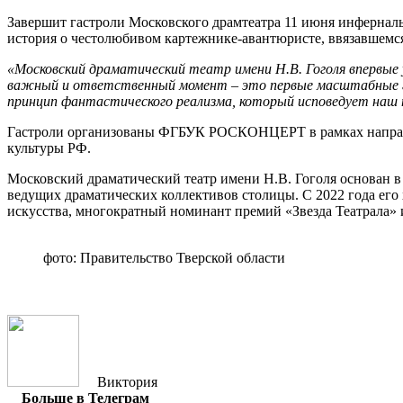
Завершит гастроли Московского драмтеатра 11 июня инфернальн
история о честолюбивом картежнике-авантюристе, ввязавшемся 
«Московский драматический театр имени Н.В. Гоголя впервые 
важный и ответственный момент – это первые масштабные гас
принцип фантастического реализма, который исповедует наш
Гастроли организованы ФГБУК РОСКОНЦЕРТ в рамках направл
культуры РФ.
Московский драматический театр имени Н.В. Гоголя основан в 
ведущих драматических коллективов столицы. С 2022 года его
искусства, многократный номинант премий «Звезда Театрала» 
фото: Правительство Тверской области
Виктория
Больше в Телеграм