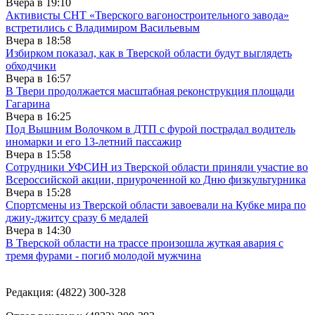
Вчера в
19:10
Активисты СНТ «Тверского вагоностроительного завода»
встретились с Владимиром Васильевым
Вчера в
18:58
Избирком показал, как в Тверской области будут выглядеть
обходчики
Вчера в
16:57
В Твери продолжается масштабная реконструкция площади
Гагарина
Вчера в
16:25
Под Вышним Волочком в ДТП с фурой пострадал водитель
иномарки и его 13-летний пассажир
Вчера в
15:58
Сотрудники УФСИН из Тверской области приняли участие во
Всероссийской акции, приуроченной ко Дню физкультурника
Вчера в
15:28
Спортсмены из Тверской области завоевали на Кубке мира по
джиу-джитсу сразу 6 медалей
Вчера в
14:30
В Тверской области на трассе произошла жуткая авария с
тремя фурами - погиб молодой мужчина
Редакция: (4822) 300-328