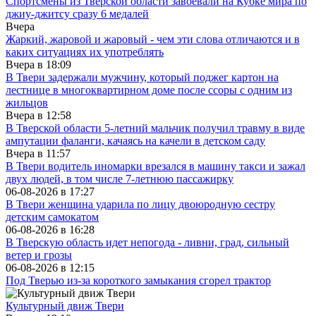
Спортсмены из Тверской области завоевали на Кубке мира по
джиу-джитсу сразу 6 медалей
Вчера
Жаркий, жаровой и жаровый - чем эти слова отличаются и в
каких ситуациях их употреблять
Вчера в
18:09
В Твери задержали мужчину, который поджег картон на
лестнице в многоквартирном доме после ссоры с одним из
жильцов
Вчера в
12:58
В Тверской области 5-летний мальчик получил травму в виде
ампутации фаланги, качаясь на качели в детском саду
Вчера в
11:57
В Твери водитель иномарки врезался в машину такси и зажал
двух людей, в том числе 7-летнюю пассажирку
06-08-2026 в
17:27
В Твери женщина ударила по лицу двоюродную сестру
детским самокатом
06-08-2026 в
16:28
В Тверскую область идет непогода - ливни, град, сильный
ветер и грозы
06-08-2026 в
12:15
Под Тверью из-за короткого замыкания сгорел трактор
Культурный движ Твери