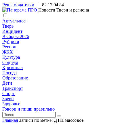
Рекламодателям
|
82.17
94.84
Новости Твери и региона
Актуальное
Тверь
Инцидент
Выборы 2026
Рубрики
Регион
ЖКХ
Культура
Социум
Криминал
Погода
Образование
Дети
Транспорт
Спорт
Звери
Здоровье
Говори и пиши правильно
Главная
Записи по метке:
ДТП массовое