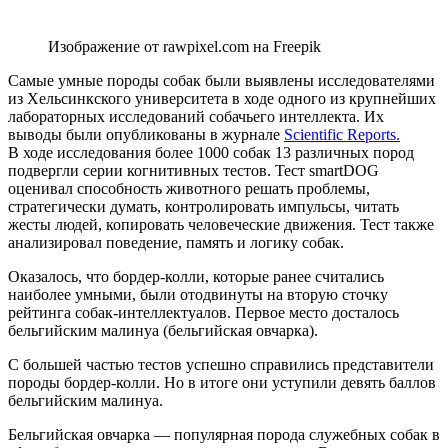
Изображение от rawpixel.com на Freepik
Самые умные породы собак были выявлены исследователями
из Хельсинкского университета в ходе одного из крупнейших
лабораторных исследований собачьего интеллекта. Их
выводы были опубликованы в журнале
Scientific Reports.
В ходе исследования более 1000 собак 13 различных пород
подвергли серии когнитивных тестов. Тест smartDOG
оценивал способность животного решать проблемы,
стратегически думать, контролировать импульсы, читать
жесты людей, копировать человеческие движения. Тест также
анализировал поведение, память и логику собак.
Оказалось, что бордер-колли, которые ранее считались
наиболее умными, были отодвинуты на вторую сточку
рейтинга собак-интеллектуалов. Первое место досталось
бельгийским малинуа (бельгийская овчарка).
С большей частью тестов успешно справились представители
породы бордер-колли. Но в итоге они уступили девять баллов
бельгийским малинуа.
Бельгийская овчарка — популярная порода служебных собак в