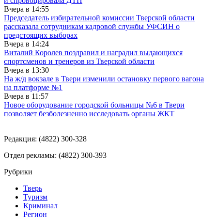
и спровоцировала ДТП
Вчера в
14:55
Председатель избирательной комиссии Тверской области
рассказала сотрудникам кадровой службы УФСИН о
предстоящих выборах
Вчера в
14:24
Виталий Королев поздравил и наградил выдающихся
спортсменов и тренеров из Тверской области
Вчера в
13:30
На ж/д вокзале в Твери изменили остановку первого вагона
на платформе №1
Вчера в
11:57
Новое оборудование городской больницы №6 в Твери
позволяет безболезненно исследовать органы ЖКТ
Редакция: (4822) 300-328
Отдел рекламы: (4822) 300-393
Рубрики
Тверь
Туризм
Криминал
Регион