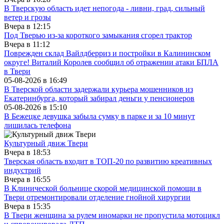
В Тверскую область идет непогода - ливни, град, сильный
ветер и грозы
Вчера в
12:15
Под Тверью из-за короткого замыкания сгорел трактор
Вчера в
11:12
Поврежден склад Вайлдберриз и постройки в Калининском
округе! Виталий Королев сообщил об отражении атаки БПЛА
в Твери
05-08-2026 в
16:49
В Тверской области задержали курьера мошенников из
Екатеринбурга, который забирал деньги у пенсионеров
05-08-2026 в
15:10
В Бежецке девушка забыла сумку в парке и за 10 минут
лишилась телефона
Культурный движ Твери
Вчера в
18:53
Тверская область входит в ТОП-20 по развитию креативных
индустрий
Вчера в
16:55
В Клинической больнице скорой медицинской помощи в
Твери отремонтировали отделение гнойной хирургии
Вчера в
15:35
В Твери женщина за рулем иномарки не пропустила мотоцикл