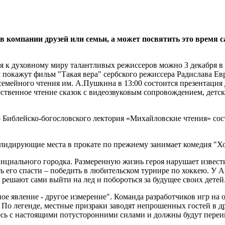
 компании друзей или семьи, а может посвятить это время 
 к духовному миру талантливых режиссеров можно 3 декабря в 1
 покажут фильм "Такая вера" сербского режиссера Радислава Евр
 семейного чтения им. А.Пушкина в 13:00 состоится презентация
ественное чтение сказок с видеозвуковым сопровождением, детс
о Библейско-богословского лектория «Михайловские чтения» сост
 лидирующие места в прокате по прежнему занимает комедия "Х
циального городка. Размеренную жизнь героя нарушает известие
 его спасти – победить в любительском турнире по хоккею. У Ан
решают сами выйти на лед и побороться за будущее своих детей.
е явление - другое измерение". Команда разработчиков игр на 
По легенде, местные призраки заводят непрошенных гостей в др
сь с настоящими потусторонними силами и должны будут переигр