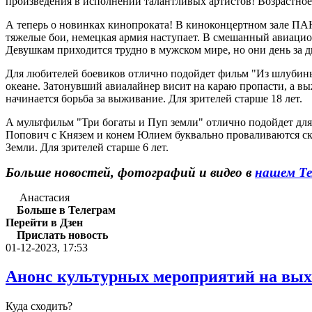
произведения в исполнении талантливых артистов! Возрастное
А теперь о новинках кинопроката! В киноконцертном зале ПА
тяжелые бои, немецкая армия наступает. В смешанный авиацио
Девушкам приходится трудно в мужском мире, но они день за д
Для любителей боевиков отлично подойдет фильм "Из шлубины
океане. Затонувший авиалайнер висит на караю пропасти, а в
начинается борьба за выживание. Для зрителей старше 18 лет.
А мультфильм "Три богаты и Пуп земли" отлично подойдет для
Попович с Князем и конем Юлием буквально проваливаются сквоз
Земли. Для зрителей старше 6 лет.
Больше новостей, фотографий и видео в
нашем Те
Анастасия
Больше в Телеграм
Перейти в Дзен
Прислать новость
01-12-2023, 17:53
Анонс культурных мероприятий на вых
Куда сходить?