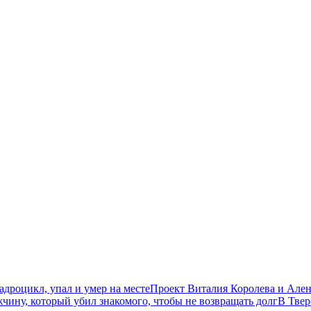
дроцикл, упал и умер на месте
Проект Виталия Королева и Ален
чину, который убил знакомого, чтобы не возвращать долг
В Твер