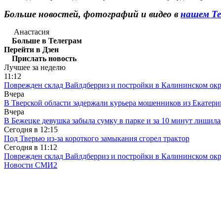
Больше новостей, фотографий и видео в
нашем Те
Анастасия
Больше в Телеграм
Перейти в Дзен
Прислать новость
Лучшее за неделю
11:12
Поврежден склад Вайлдберриз и постройки в Калининском окр
Вчера
В Тверской области задержали курьера мошенников из Екатери
Вчера
В Бежецке девушка забыла сумку в парке и за 10 минут лишила
Сегодня в
12:15
Под Тверью из-за короткого замыкания сгорел трактор
Сегодня в
11:12
Поврежден склад Вайлдберриз и постройки в Калининском окр
Новости СМИ2