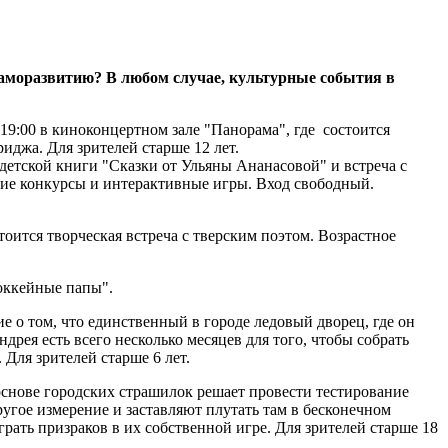
саморазвитию? В любом случае, культурные события в
9:00 в киноконцертном зале "Панорама", где состоится
иджа. Для зрителей старше 12 лет.
 детской книги "Сказки от Ульяны Ананасовой" и встреча с
кие конкурсы и интерактивные игры. Вход свободный.
оится творческая встреча с тверским поэтом. Возрастное
оккейные папы".
 о том, что единственный в городе ледовый дворец, где он
дрея есть всего несколько месяцев для того, чтобы собрать
 Для зрителей старше 6 лет.
основе городских страшилок решает провести тестирование
угое измерение и заставляют плутать там в бесконечном
ать призраков в их собственной игре. Для зрителей старше 18