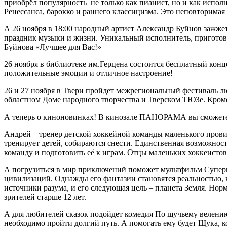
приобрёл популярность не только как пианист, но и как испо
Ренессанса, барокко и раннего классицизма. Это неповторимая
А 26 ноября в 18:00 народный артист Александр Буйнов зажже
праздник музыки и жизни. Уникальный исполнитель, пригото
Буйнова «Лучшее для Вас!»
26 ноября в библиотеке им.Герцена состоится бесплатный кон
положительные эмоции и отличное настроение!
26 и 27 ноября в Твери пройдет межрегиональный фестиваль л
областном Доме народного творчества и Тверском ТЮЗе. Кроме
А теперь о киноновинках! В кинозале ПАНОРАМА вы сможете 
Андрей – тренер детской хоккейной команды маленького провин
тренирует детей, собираются снести. Единственная возможность
команду и подготовить её к играм. Отцы маленьких хоккеистов 
А погрузиться в мир приключений поможет мультфильм Супер
цивилизаций. Однажды его фантазии становятся реальностью, 
источники разума, и его следующая цель – планета Земля. Норм
зрителей старше 12 лет.
А для любителей сказок подойдет комедия По щучьему велению!
необходимо пройти долгий путь. А помогать ему будет Щука, к