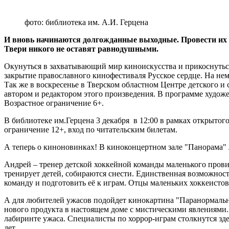
фото: библиотека им. А.И. Герцена
И вновь начинаются долгожданные выходные. Провести их в
Твери никого не оставят равнодушными.
Окунуться в захватывающий мир киноискусства и прикоснуться
закрытие православного кинофестиваля Русское сердце. На нем
Так же в воскресенье в Тверском областном Центре детского и
автором и редактором этого произведения. В программе худож
Возрастное ограничение 6+.
В библиотеке им.Герцена 3 декабря в 12:00 в рамках открытог
ограничение 12+, вход по читательским билетам.
А теперь о киноновинках! В киноконцертном зале "Панорама"
Андрей – тренер детской хоккейной команды маленького провин
тренирует детей, собираются снести. Единственная возможность
команду и подготовить её к играм. Отцы маленьких хоккеистов 
А для любителей ужасов подойдет кинокартина "Паранормально
нового продукта в настоящем доме с мистическими явлениями. 
лабиринте ужаса. Специалисты по хоррор-играм столкнутся зде
лет.