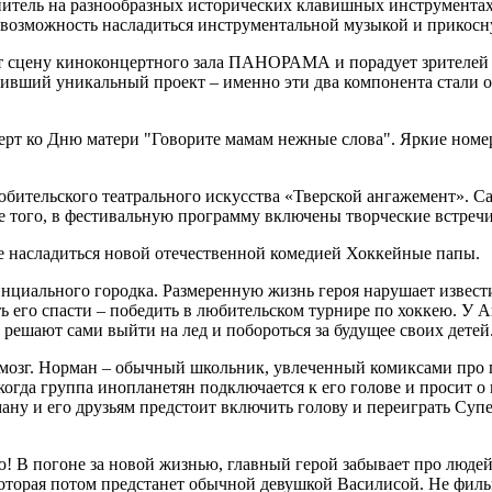
лнитель на разнообразных исторических клавишных инструментах
 возможность насладиться инструментальной музыкой и прикосну
т сцену киноконцертного зала ПАНОРАМА и порадует зрителей яр
вивший уникальный проект – именно эти два компонента стал
церт ко Дню матери "Говорите мамам нежные слова". Яркие номе
юбительского театрального искусства «Тверской ангажемент». С
 того, в фестивальную программу включены творческие встречи
насладиться новой отечественной комедией Хоккейные папы.
циального городка. Размеренную жизнь героя нарушает известие
 его спасти – победить в любительском турнире по хоккею. У Ан
решают сами выйти на лед и побороться за будущее своих детей.
мозг. Норман – обычный школьник, увлеченный комиксами про 
когда группа инопланетян подключается к его голове и просит
ану и его друзьям предстоит включить голову и переиграть Супе
 В погоне за новой жизнью, главный герой забывает про людей 
оторая потом предстанет обычной девушкой Василисой. Не фильм, 