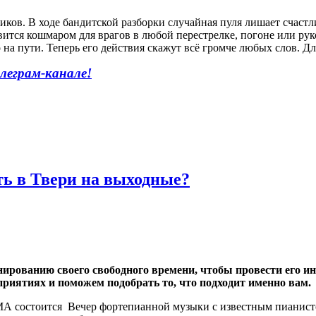
иков. В ходе бандитской разборки случайная пуля лишает счаст
овится кошмаром для врагов в любой перестрелке, погоне или ру
на пути. Теперь его действия скажут всё громче любых слов. Для
леграм-канале!
ть в Твери на выходные?
ированию своего свободного времени, чтобы провести его ин
иятиях и поможем подобрать то, что подходит именно вам.
АМА состоится Вечер фортепианной музыки с известным пиани