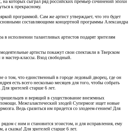
, на которых сыграл ряд российских премьер сочинений эпохи
ться к прекрасному.
кой программой. Сам же артист утверждает, что это будет
и основными составляющими концертной программы Александра
ра в исполнении талантливых артистов подарят зрителям
амодеятельные артисты покажут свои спектакли в Тверском
 и мастер-классы. Вход свободный.
 о том, что единственный в городе ледовый дворец, где он
дрея есть всего несколько месяцев для того, чтобы собрать
 Для зрителей старше 6 лет.
пришельцев и верящий в существование внеземных
 о помощи. Межгалактический злодей Супермозг ищет новые
рмозга. Ведь сразиться им придется со злодеем-гением! Для
рядом с ним и становится эгоистом, и для исправления, ему
а сказка! Для зрителей старше 6 лет.