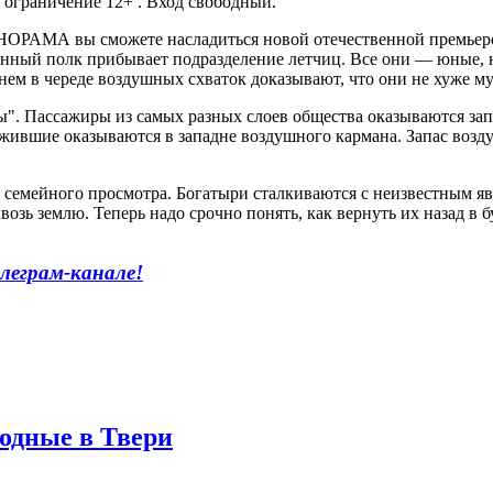
 ограничение 12+ . Вход свободный.
НОРАМА вы сможете насладиться новой отечественной премьеро
нный полк прибывает подразделение летчиц. Все они — юные, не
нем в череде воздушных схваток доказывают, что они не хуже му
". Пассажиры из самых разных слоев общества оказываются запе
ыжившие оказываются в западне воздушного кармана. Запас возд
 семейного просмотра. Богатыри сталкиваются с неизвестным я
ь землю. Теперь надо срочно понять, как вернуть их назад в бу
леграм-канале!
одные в Твери