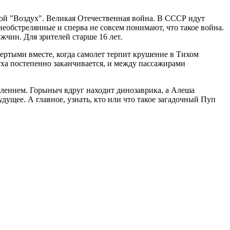
й "Воздух". Великая Отечественная война. В СССР идут
обстрелянные и сперва не совсем понимают, что такое война.
жчин. Для зрителей старше 16 лет.
ртыми вместе, когда самолет терпит крушение в Тихом
уха постепенно заканчивается, и между пассажирами
влением. Горыныч вдруг находит динозаврика, а Алеша
дущее. А главное, узнать, кто или что такое загадочный Пуп