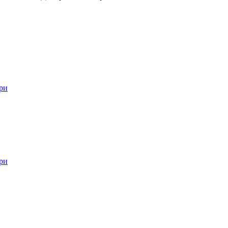
ри
ри