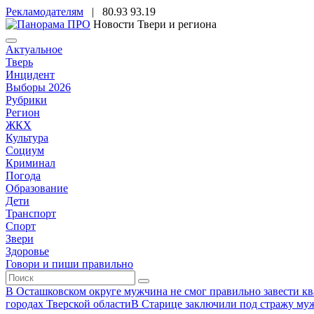
Рекламодателям
|
80.93
93.19
Новости Твери и региона
Актуальное
Тверь
Инцидент
Выборы 2026
Рубрики
Регион
ЖКХ
Культура
Социум
Криминал
Погода
Образование
Дети
Транспорт
Спорт
Звери
Здоровье
Говори и пиши правильно
В Осташковском округе мужчина не смог правильно завести ква
городах Тверской области
В Старице заключили под стражу муж