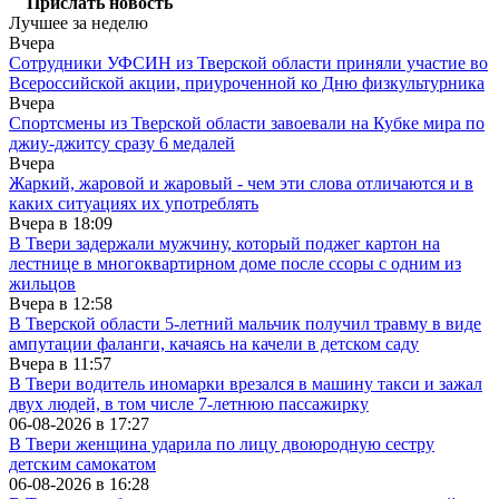
Прислать новость
Лучшее за неделю
Вчера
Сотрудники УФСИН из Тверской области приняли участие во
Всероссийской акции, приуроченной ко Дню физкультурника
Вчера
Спортсмены из Тверской области завоевали на Кубке мира по
джиу-джитсу сразу 6 медалей
Вчера
Жаркий, жаровой и жаровый - чем эти слова отличаются и в
каких ситуациях их употреблять
Вчера в
18:09
В Твери задержали мужчину, который поджег картон на
лестнице в многоквартирном доме после ссоры с одним из
жильцов
Вчера в
12:58
В Тверской области 5-летний мальчик получил травму в виде
ампутации фаланги, качаясь на качели в детском саду
Вчера в
11:57
В Твери водитель иномарки врезался в машину такси и зажал
двух людей, в том числе 7-летнюю пассажирку
06-08-2026 в
17:27
В Твери женщина ударила по лицу двоюродную сестру
детским самокатом
06-08-2026 в
16:28