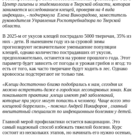
Центр гигиены и эпидемиологии в Тверской области, которая
занимается исследованием клещей, проверяя на 4 вида
инфекции», - подчеркнула Елена Виноградова, заместитель
руководителя Управления Роспотребнадзора по Тверской
области.
В 2025-м от укусов клещей пострадало 5000 тверичан, 35% из
них - дети. В нынешнем году из-за суровой зимы
прогнозируют незначительное уменьшение популяции
клещей, однако количество пострадавших от укусов,
предположительно, останется на уровне прошлого года. Этот
параметр будет зависеть от погоды и урожая грибов и ягод: то
есть от того, как часто тверичане будут ходить в лес. Однако
кровососы подстерегают не только там.
«Клещи достаточно близко подобрались к нам, сегодня их
можно встретить даже в городских лесопарковых зонах. Как
показывает практика ,клещи имеют ряд заболеваний,
которые при укусе могут попасть к человеку. Чаще всего это
клещевой боррелиоз», - пояснил Андрей Никифоров , главный
внештатный специалист по инфекционным болезням у детей.
Главной мерой профилактики остается вакцинации. Это
самый надежный способ избежать тяжелой болезни. Курс
состоит из нескольких этапов, но начинать его нужно осенью,