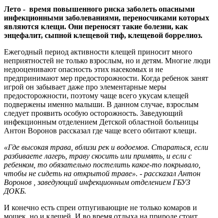
Лето - время повышенного риска заболеть опасными
инфекционными заболеваниями, переносчиками которых
являются клещи. Они переносят такие болезни, как
энцефалит, сыпной клещевой тиф, клещевой боррелиоз.
Ежегодный период активности клещей приносит много
неприятностей не только взрослым, но и детям. Многие люди
недооценивают опасность этих насекомых и не
предпринимают мер предосторожности. Когда ребенок занят
игрой он забывает даже про элементарные меры
предосторожности, поэтому чаще всего укусам клещей
подвержены именно малыши. В данном случае, взрослым
следует проявить особую осторожность. Заведующий
инфекционным отделением Детской областной больницы
Антон Воронов рассказал где чаще всего обитают клещи.
«Где высокая трава, вблизи рек и водоемов. Стараться, если
разбиваете лагерь, траву скосить или примять, и если с
ребенком, то обязательно постелить какое-то покрывало,
чтобы не сидеть на открытой траве». - рассказал Антон
Воронов , заведующий инфекционным отделением ГБУЗ
ДОКБ.
И конечно есть спреи отпугивающие не только комаров и
мошек, но и клещей. И во время отдыха на природе стоит