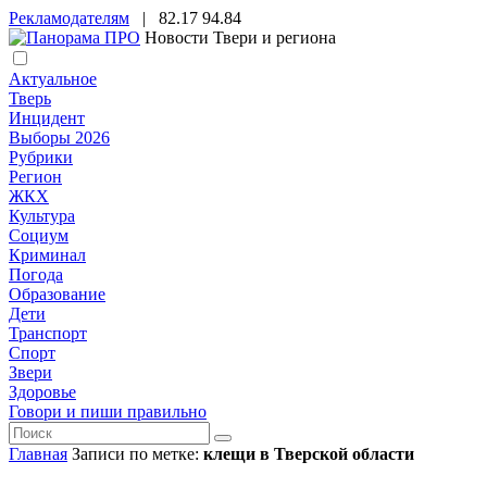
Рекламодателям
|
82.17
94.84
Новости Твери и региона
Актуальное
Тверь
Инцидент
Выборы 2026
Рубрики
Регион
ЖКХ
Культура
Социум
Криминал
Погода
Образование
Дети
Транспорт
Спорт
Звери
Здоровье
Говори и пиши правильно
Главная
Записи по метке:
клещи в Тверской области