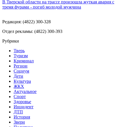
В Тверской области на трассе произошла жуткая авария с
тремя фурами - погиб молодой мужчина
Редакция: (4822) 300-328
Отдел рекламы: (4822) 300-393
Рубрики
Тверь
Туризм
Криминал
Регион
Социум
Дети
Культура
ЖКХ
Актуальное
Спорт
Здоровье
Инцидент
ДТП
История
Звери