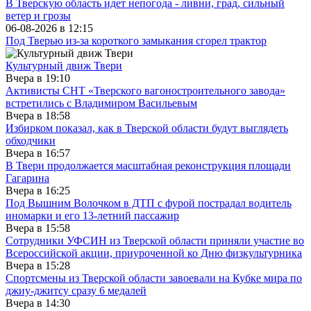
В Тверскую область идет непогода - ливни, град, сильный
ветер и грозы
06-08-2026 в
12:15
Под Тверью из-за короткого замыкания сгорел трактор
Культурный движ Твери
Вчера в
19:10
Активисты СНТ «Тверского вагоностроительного завода»
встретились с Владимиром Васильевым
Вчера в
18:58
Избирком показал, как в Тверской области будут выглядеть
обходчики
Вчера в
16:57
В Твери продолжается масштабная реконструкция площади
Гагарина
Вчера в
16:25
Под Вышним Волочком в ДТП с фурой пострадал водитель
иномарки и его 13-летний пассажир
Вчера в
15:58
Сотрудники УФСИН из Тверской области приняли участие во
Всероссийской акции, приуроченной ко Дню физкультурника
Вчера в
15:28
Спортсмены из Тверской области завоевали на Кубке мира по
джиу-джитсу сразу 6 медалей
Вчера в
14:30