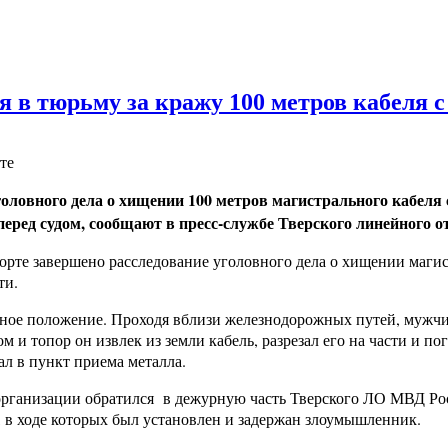
 в тюрьму за кражу 100 метров кабеля с
те
оловного дела о хищении 100 метров магистрального кабеля
еред судом, сообщают в пресс-службе Тв
ерского линейного о
рте завершено расследование уголовного дела о хищении магист
ти.
ное положение. Проходя вблизи железнодорожных путей, мужчин
 и топор он извлек из земли кабель, разрезал его на части и п
ал в пункт приема металла.
организации обратился в дежурную часть Тверского ЛО МВД Ро
 в ходе которых был установлен и задержан злоумышленник.