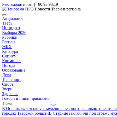
Рекламодателям
|
80.93
93.19
Новости Твери и региона
Актуальное
Тверь
Инцидент
Выборы 2026
Рубрики
Регион
ЖКХ
Культура
Социум
Криминал
Погода
Образование
Дети
Транспорт
Спорт
Звери
Здоровье
Говори и пиши правильно
В Осташковском округе мужчина не смог правильно завести ква
городах Тверской области
В Старице заключили под стражу муж