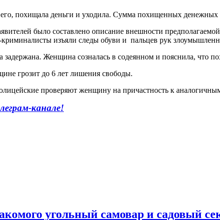
 его, похищала деньги и уходила. Сумма похищенных денежных ср
аявителей было составлено описание внешности предполагаемой
-криминалисты изъяли следы обуви и пальцев рук злоумышлен
 задержана. Женщина созналась в содеянном и пояснила, что п
щине грозит до 6 лет лишения свободы.
Полицейские проверяют женщину на причастность к аналогичны
леграм-канале!
накомого угольный самовар и садовый се