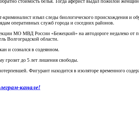
 обратно стоимость белья. Тогда аферист выдал пожилой женщине
т-криминалист изъял следы биологического происхождения и об
дам оперативных служб города и соседних районов.
екции МО МВД России «Бежецкий» на автодороге недалеко от по
ель Волгоградской области.
ан и сознался в содеянном.
у грозит до 5 лет лишения свободы.
отерпевшей. Фигурант находится в изоляторе временного содер
леграм-канале!