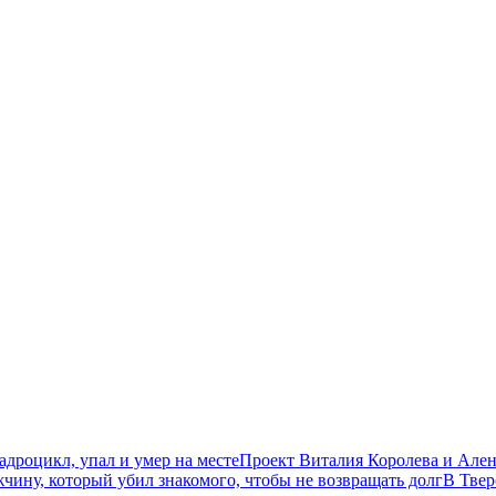
дроцикл, упал и умер на месте
Проект Виталия Королева и Ален
чину, который убил знакомого, чтобы не возвращать долг
В Твер