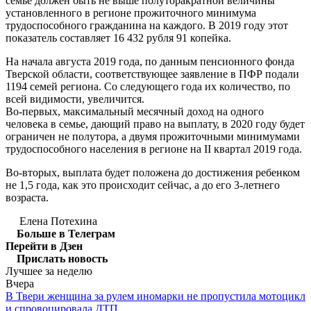
семье должен быть не выше полуторакратной величины
установленного в регионе прожиточного минимума
трудоспособного гражданина на каждого. В 2019 году этот
показатель составляет 16 432 рубля 91 копейка.
На начала августа 2019 года, по данным пенсионного фонда
Тверской области, соответствующее заявление в ПФР подали
1194 семей региона. Со следующего года их количество, по
всей видимости, увеличится.
Во-первых, максимальный месячный доход на одного
человека в семье, дающий право на выплату, в 2020 году будет
ограничен не полутора, а двумя прожиточными минимумами
трудоспособного населения в регионе на II квартал 2019 года.
Во-вторых, выплата будет положена до достижения ребенком
не 1,5 года, как это происходит сейчас, а до его 3-летнего
возраста.
Елена Потехина
Больше в Телеграм
Перейти в Дзен
Прислать новость
Лучшее за неделю
Вчера
В Твери женщина за рулем иномарки не пропустила мотоцикл
и спровоцировала ДТП