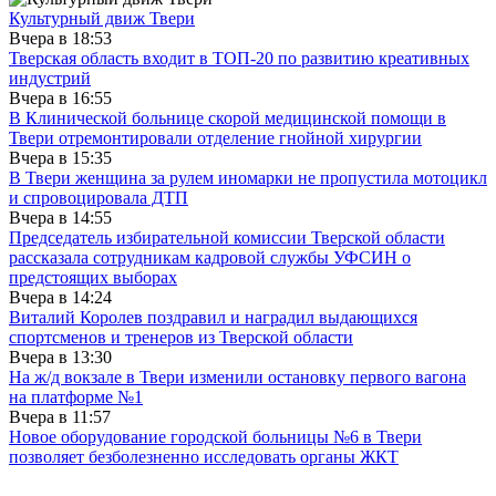
Культурный движ Твери
Вчера в
18:53
Тверская область входит в ТОП-20 по развитию креативных
индустрий
Вчера в
16:55
В Клинической больнице скорой медицинской помощи в
Твери отремонтировали отделение гнойной хирургии
Вчера в
15:35
В Твери женщина за рулем иномарки не пропустила мотоцикл
и спровоцировала ДТП
Вчера в
14:55
Председатель избирательной комиссии Тверской области
рассказала сотрудникам кадровой службы УФСИН о
предстоящих выборах
Вчера в
14:24
Виталий Королев поздравил и наградил выдающихся
спортсменов и тренеров из Тверской области
Вчера в
13:30
На ж/д вокзале в Твери изменили остановку первого вагона
на платформе №1
Вчера в
11:57
Новое оборудование городской больницы №6 в Твери
позволяет безболезненно исследовать органы ЖКТ