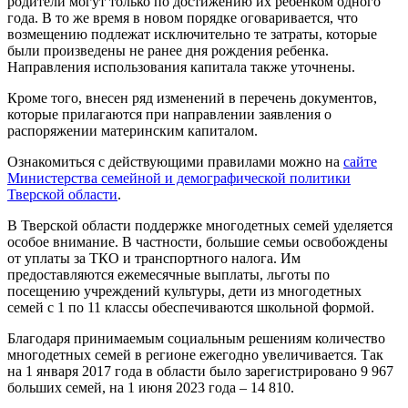
родители могут только по достижению их ребенком одного
года. В то же время в новом порядке оговаривается, что
возмещению подлежат исключительно те затраты, которые
были произведены не ранее дня рождения ребенка.
Направления использования капитала также уточнены.
Кроме того, внесен ряд изменений в перечень документов,
которые прилагаются при направлении заявления о
распоряжении материнским капиталом.
Ознакомиться с действующими правилами можно на
сайте
Министерства семейной и демографической политики
Тверской области
.
В Тверской области поддержке многодетных семей уделяется
особое внимание. В частности, большие семьи освобождены
от уплаты за ТКО и транспортного налога. Им
предоставляются ежемесячные выплаты, льготы по
посещению учреждений культуры, дети из многодетных
семей с 1 по 11 классы обеспечиваются школьной формой.
Благодаря принимаемым социальным решениям количество
многодетных семей в регионе ежегодно увеличивается. Так
на 1 января 2017 года в области было зарегистрировано 9 967
больших семей, на 1 июня 2023 года – 14 810.