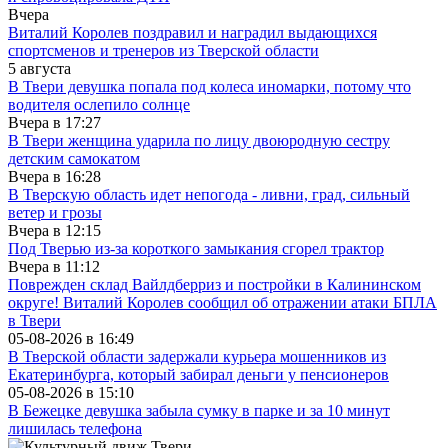
Вчера
Виталий Королев поздравил и наградил выдающихся
спортсменов и тренеров из Тверской области
5 августа
В Твери девушка попала под колеса иномарки, потому что
водителя ослепило солнце
Вчера в
17:27
В Твери женщина ударила по лицу двоюродную сестру
детским самокатом
Вчера в
16:28
В Тверскую область идет непогода - ливни, град, сильный
ветер и грозы
Вчера в
12:15
Под Тверью из-за короткого замыкания сгорел трактор
Вчера в
11:12
Поврежден склад Вайлдберриз и постройки в Калининском
округе! Виталий Королев сообщил об отражении атаки БПЛА
в Твери
05-08-2026 в
16:49
В Тверской области задержали курьера мошенников из
Екатеринбурга, который забирал деньги у пенсионеров
05-08-2026 в
15:10
В Бежецке девушка забыла сумку в парке и за 10 минут
лишилась телефона