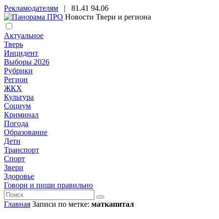
Рекламодателям
|
81.41
94.06
Новости Твери и региона
Актуальное
Тверь
Инцидент
Выборы 2026
Рубрики
Регион
ЖКХ
Культура
Социум
Криминал
Погода
Образование
Дети
Транспорт
Спорт
Звери
Здоровье
Говори и пиши правильно
Главная
Записи по метке:
маткапитал