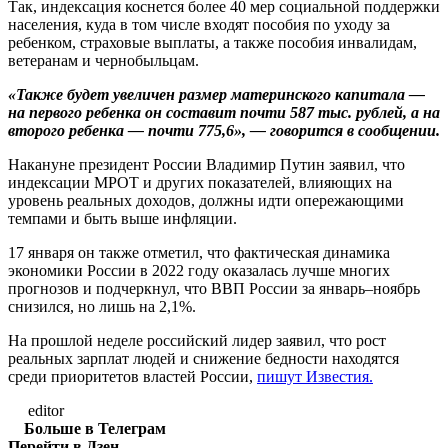
Так, индексация коснется более 40 мер социальной поддержки
населения, куда в том числе входят пособия по уходу за
ребенком, страховые выплаты, а также пособия инвалидам,
ветеранам и чернобыльцам.
«Также будет увеличен размер материнского капитала —
на первого ребенка он составит почти 587 тыс. рублей, а на
второго ребенка — почти 775,6», — говорится в сообщении.
Накануне президент России Владимир Путин заявил, что
индексации МРОТ и других показателей, влияющих на
уровень реальных доходов, должны идти опережающими
темпами и быть выше инфляции.
17 января он также отметил, что фактическая динамика
экономики России в 2022 году оказалась лучше многих
прогнозов и подчеркнул, что ВВП России за январь–ноябрь
снизился, но лишь на 2,1%.
На прошлой неделе российский лидер заявил, что рост
реальных зарплат людей и снижение бедности находятся
среди приоритетов властей России,
пишут Известия.
editor
Больше в Телеграм
Перейти в Дзен