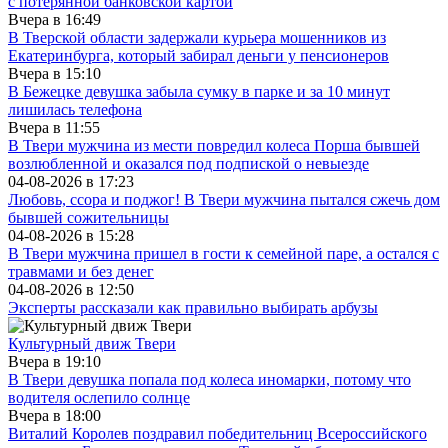
с потерянной банковской картой
Вчера в
16:49
В Тверской области задержали курьера мошенников из
Екатеринбурга, который забирал деньги у пенсионеров
Вчера в
15:10
В Бежецке девушка забыла сумку в парке и за 10 минут
лишилась телефона
Вчера в
11:55
В Твери мужчина из мести повредил колеса Порша бывшей
возлюбленной и оказался под подпиской о невыезде
04-08-2026 в
17:23
Любовь, ссора и поджог! В Твери мужчина пытался сжечь дом
бывшей сожительницы
04-08-2026 в
15:28
В Твери мужчина пришел в гости к семейной паре, а остался с
травмами и без денег
04-08-2026 в
12:50
Эксперты рассказали как правильно выбирать арбузы
Культурный движ Твери
Вчера в
19:10
В Твери девушка попала под колеса иномарки, потому что
водителя ослепило солнце
Вчера в
18:00
Виталий Королев поздравил победительниц Всероссийского