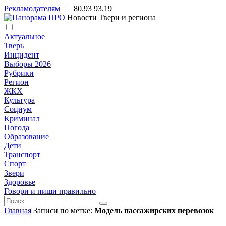
Рекламодателям
|
80.93
93.19
Новости Твери и региона
Актуальное
Тверь
Инцидент
Выборы 2026
Рубрики
Регион
ЖКХ
Культура
Социум
Криминал
Погода
Образование
Дети
Транспорт
Спорт
Звери
Здоровье
Говори и пиши правильно
Главная
Записи по метке:
Модель пассажирских перевозок