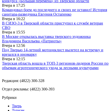
конкурса «Большая перемена» из Тверской области
Вчера в
17:25
Командовал боем до последнего и своих не оставил! История
санитара-разведчика Евгения Остапенко
Вчера в
16:22
В СИЗО-3 в Тверской области приступил к службе ветеран
СВО
Вчера в
15:55
В Москве открылась выставка тверского художника
Владимира Васильева «Патриоты»
Вчера в
12:56
Под Тверью 14-летний мотоциклист вылетел на встречку и
врезался в иномарку
Вчера в
12:15
Тверская область вошла в ТОП-3 регионов-лидеров России по
объемам агротехнического ухода за лесными культурами
Редакция: (4822) 300-328
Отдел рекламы: (4822) 300-393
Рубрики
Тверь
Туризм