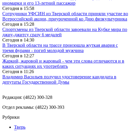
иномарки и его 13-летний пассажир
Сегодня в
15:58
Сотрудники УФСИН из Тверской области приняли участие во
Всероссийской акции, приуроченной ко Дню физкультурника
Сегодня в
15:28
Спортсмены из Тверской области завоевали на Кубке мира по
джиу-джитсу сразу 6 медалей
Сегодня в
14:30
В Тверской области на трассе произошла жуткая авария с
тремя фурами - погиб молодой мужчина
Сегодня в
12:27
Жаркий, жаровой и жаровый - чем эти слова отличаются и в
каких ситуациях их употреблять
Сегодня в
11:26
Владимир Васильев получил удостоверение кандидата в
депутаты Государственной Думы
Редакция: (4822) 300-328
Отдел рекламы: (4822) 300-393
Рубрики
Тверь