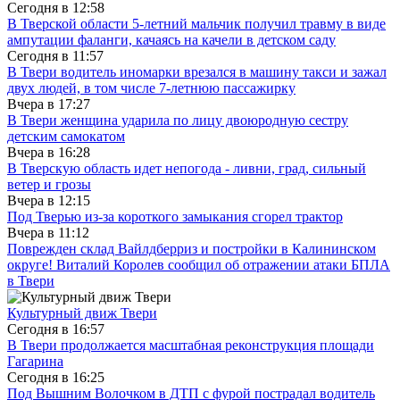
Сегодня в
12:58
В Тверской области 5-летний мальчик получил травму в виде
ампутации фаланги, качаясь на качели в детском саду
Сегодня в
11:57
В Твери водитель иномарки врезался в машину такси и зажал
двух людей, в том числе 7-летнюю пассажирку
Вчера в
17:27
В Твери женщина ударила по лицу двоюродную сестру
детским самокатом
Вчера в
16:28
В Тверскую область идет непогода - ливни, град, сильный
ветер и грозы
Вчера в
12:15
Под Тверью из-за короткого замыкания сгорел трактор
Вчера в
11:12
Поврежден склад Вайлдберриз и постройки в Калининском
округе! Виталий Королев сообщил об отражении атаки БПЛА
в Твери
Культурный движ Твери
Сегодня в
16:57
В Твери продолжается масштабная реконструкция площади
Гагарина
Сегодня в
16:25
Под Вышним Волочком в ДТП с фурой пострадал водитель