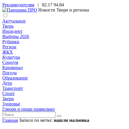
Рекламодателям
|
82.17
94.84
Новости Твери и региона
Актуальное
Тверь
Инцидент
Выборы 2026
Рубрики
Регион
ЖКХ
Культура
Социум
Криминал
Погода
Образование
Дети
Транспорт
Спорт
Звери
Здоровье
Говори и пиши правильно
Главная
Записи по метке:
нашли мальчика