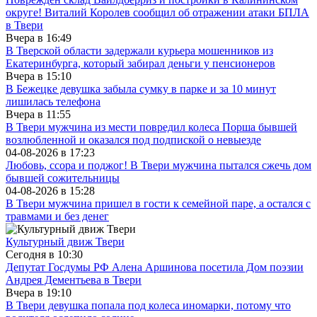
округе! Виталий Королев сообщил об отражении атаки БПЛА
в Твери
Вчера в
16:49
В Тверской области задержали курьера мошенников из
Екатеринбурга, который забирал деньги у пенсионеров
Вчера в
15:10
В Бежецке девушка забыла сумку в парке и за 10 минут
лишилась телефона
Вчера в
11:55
В Твери мужчина из мести повредил колеса Порша бывшей
возлюбленной и оказался под подпиской о невыезде
04-08-2026 в
17:23
Любовь, ссора и поджог! В Твери мужчина пытался сжечь дом
бывшей сожительницы
04-08-2026 в
15:28
В Твери мужчина пришел в гости к семейной паре, а остался с
травмами и без денег
Культурный движ Твери
Сегодня в
10:30
Депутат Госдумы РФ Алена Аршинова посетила Дом поэзии
Андрея Дементьева в Твери
Вчера в
19:10
В Твери девушка попала под колеса иномарки, потому что