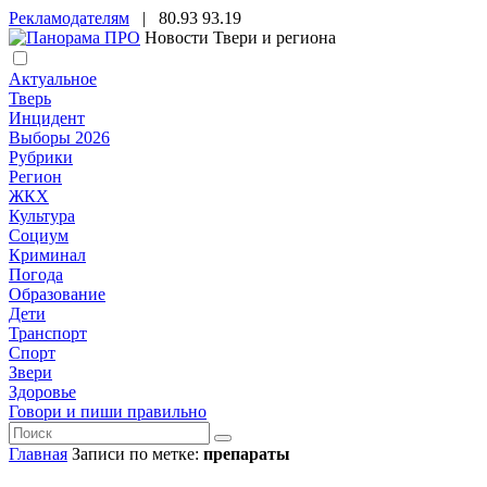
Рекламодателям
|
80.93
93.19
Новости Твери и региона
Актуальное
Тверь
Инцидент
Выборы 2026
Рубрики
Регион
ЖКХ
Культура
Социум
Криминал
Погода
Образование
Дети
Транспорт
Спорт
Звери
Здоровье
Говори и пиши правильно
Главная
Записи по метке:
препараты