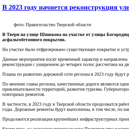
В 2023 году начнется реконструкция у
фото: Правительство Тверской области
В Твери на улице Шишкова на участке от улицы Богородиц
асфальтобетонного покрытия.
На участке было отфрезеровано существующее покрытие и устр
Данные мероприятия носят временный характер и направлены н
реконструкция с уширением до четырех полос рассчитана на два
Планы по развитию дорожной сети региона в 2023 году будут р
По мнению главы региона, качественные дороги являются одн
привлекательности территорий, развития туризма. Губернаторо
повторных ремонтов.
В частности, в 2023 году в Тверской области продолжатся ра
годы. Дорожные ремонты будут выполнены, в том числе, по на
Продолжится реализация крупнейших инфраструктурных проекто
Кроме того, на заседании регионального Правительства рассмо