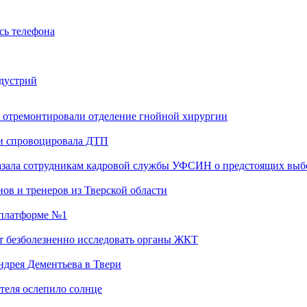
сь телефона
ндустрий
 отремонтировали отделение гнойной хирургии
 и спровоцировала ДТП
казала сотрудникам кадровой службы УФСИН о предстоящих выб
ов и тренеров из Тверской области
а платформе №1
т безболезненно исследовать органы ЖКТ
дрея Дементьева в Твери
теля ослепило солнце