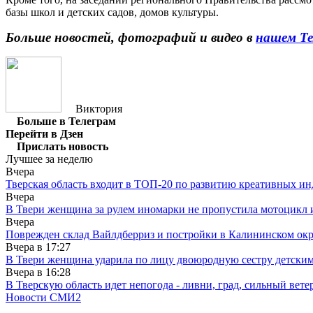
базы школ и детских садов, домов культуры.
Больше новостей, фотографий и видео в
нашем Те
Виктория
Больше в Телеграм
Перейти в Дзен
Прислать новость
Лучшее за неделю
Вчера
Тверская область входит в ТОП-20 по развитию креативных и
Вчера
В Твери женщина за рулем иномарки не пропустила мотоцикл
Вчера
Поврежден склад Вайлдберриз и постройки в Калининском окр
Вчера в
17:27
В Твери женщина ударила по лицу двоюродную сестру детски
Вчера в
16:28
В Тверскую область идет непогода - ливни, град, сильный вете
Новости СМИ2