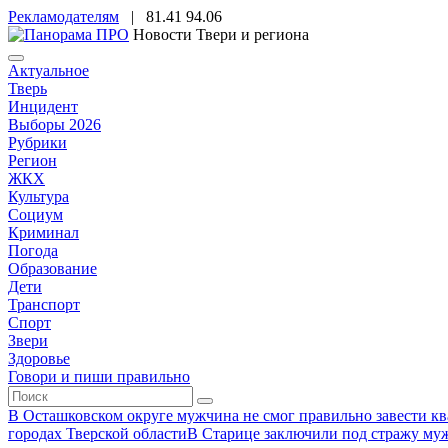
Рекламодателям
|
81.41
94.06
Новости Твери и региона
Актуальное
Тверь
Инцидент
Выборы 2026
Рубрики
Регион
ЖКХ
Культура
Социум
Криминал
Погода
Образование
Дети
Транспорт
Спорт
Звери
Здоровье
Говори и пиши правильно
В Осташковском округе мужчина не смог правильно завести ква
городах Тверской области
В Старице заключили под стражу муж