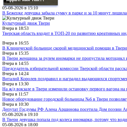
05-08-2026 в
15:10
В Бежецке девушка забыла сумку в парке и за 10 минут лишила
Культурный движ Твери
Вчера в
18:53
Тверская область входит в ТОП-20 по развитию креативных и
Вчера в
16:55
В Клинической больнице скорой медицинской помощи в Твери
Вчера в
15:35
В Твери женщина за рулем иномарки не пропустила мотоцикл
Вчера в
14:55
Председатель избирательной комиссии Тверской области расс
Вчера в
14:24
Виталий Королев поздравил и наградил выдающихся спортсмен
Вчера в
13:30
На ж/д вокзале в Твери изменили остановку первого вагона н
Вчера в
11:57
Новое оборудование городской больницы №6 в Твери позволяе
Вчера в
10:30
Депутат Госдумы РФ Алена Аршинова посетила Дом поэзии Ан
05-08-2026 в
19:10
В Твери девушка попала под колеса иномарки, потому что води
05-08-2026 в
18:00