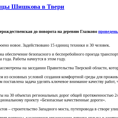
лицы Шишкова в Твери
ерождественская до поворота на деревню Глазково
проведен
оено новое. Задействовано 15 единиц техники и 30 человек.
а обеспечение безопасного и бесперебойного проезда транспор
 года. Работы начнутся в этом году.
ассмотрены на заседании Правительства Тверской области, котор
им из основных условий создания комфортной среды для прожи
м поставлена задача уделять ключевое внимание качеству работ,
боты на 30 объектах региональных дорог общей протяженностью 
циональному проекту «Безопасные качественные дороги».
в – строительство Западного моста, путепровода в створе ули
трят вопросы, касающиеся организации летнего отдыха и занято