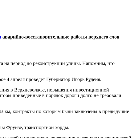
ы
аварийно-восстановительные работы верхнего слоя
та на период до реконструкции улицы. Напомним, что
ое 4 апреля проведет Губернатор Игорь Руденя.
вания в Верхневолжье, повышения инвестиционной
 чтобы приведенные в порядок дороги долго не требовали
243 км, контракты по которым были заключены в предыдущие
цы Фрунзе, транспортной хорды.
сти детей и подростков, укрепления материально-технической