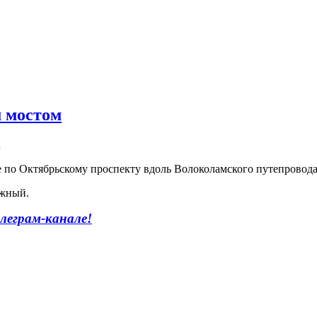
 мостом
.
ке по Октябрьскому проспекту вдоль Волоколамского путепровод
Южный.
леграм-канале
!