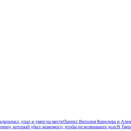
дроцикл, упал и умер на месте
Проект Виталия Королева и Ален
чину, который убил знакомого, чтобы не возвращать долг
В Твер