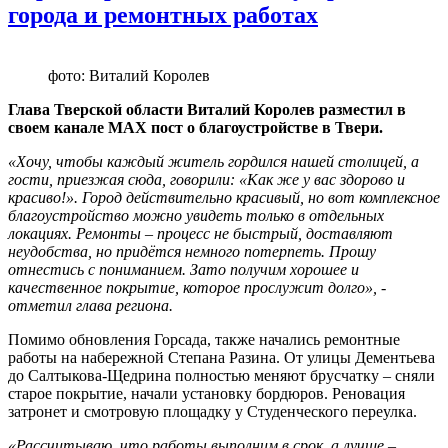
города и ремонтных работах
фото: Виталий Королев
Глава Тверской области Виталий Королев разместил в
своем канале MAX пост о благоустройстве в Твери.
«Хочу, чтобы каждый житель гордился нашей столицей, а
гости, приезжая сюда, говорили: «Как же у вас здорово и
красиво!». Город действительно красивый, но вот комплексное
благоустройство можно увидеть только в отдельных
локациях. Ремонты – процесс не быстрый, доставляют
неудобства, но придётся немного потерпеть. Прошу
отнестись с пониманием. Зато получим хорошее и
качественное покрытие, которое прослужит долго», -
отметил глава региона.
Помимо обновления Горсада, также начались ремонтные
работы на набережной Степана Разина. От улицы Дементьева
до Салтыкова-Щедрина полностью меняют брусчатку – сняли
старое покрытие, начали установку бордюров. Реновация
затронет и смотровую площадку у Студенческого переулка.
«Рассчитываю, что работы выполним в срок, а лучше –