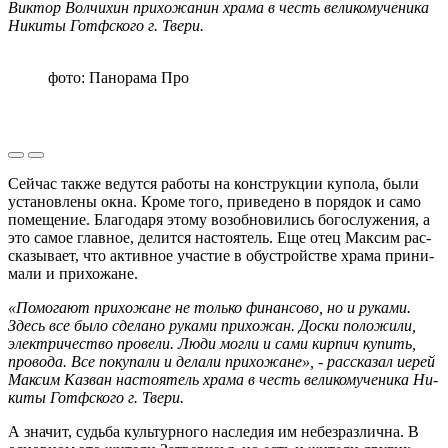
Вик­тор Вол­чи­хин при­хо­жа­нин храма в честь ве­ли­ко­му­че­ни­ка
Ни­ки­ты Готф­ско­го г. Твери.
фото: Панорама Про
Сей­час также ве­дут­ся ра­бо­ты на кон­струк­ции ку­по­ла, были
уста­нов­ле­ны окна. Кроме того, при­ве­де­но в по­ря­док и само
по­ме­ще­ние. Бла­го­да­ря этому воз­об­но­ви­лись бо­го­слу­же­ния, а
это самое глав­ное, де­лит­ся на­сто­я­тель. Еще отец Мак­сим рас­
ска­зы­ва­ет, что ак­тив­ное уча­стие в обу­строй­стве храма при­ни­
ма­ли и при­хо­жане.
«По­мо­га­ют прихожане не толь­ко фи­нан­со­во, но и ру­ка­ми.
Здесь все было сде­ла­но ру­ка­ми при­хо­жан. Доски по­ло­жи­ли,
элек­три­че­ство про­ве­ли. Люди могли и сами кир­пич ку­пить,
про­во­да. Все по­ку­па­ли и де­ла­ли при­хо­жане», - рассказал иерей
Мак­сим Казван на­сто­я­тель храма в честь ве­ли­ко­му­че­ни­ка Ни­
ки­ты Готф­ско­го г. Твери.
А зна­чит, судь­ба куль­тур­но­го на­сле­дия им небез­раз­лич­на. В