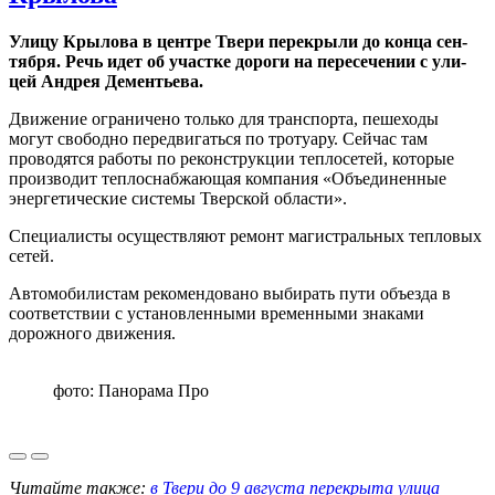
Улицу Кры­ло­ва в цен­тре Твери пе­ре­кры­ли до конца сен­
тяб­ря. Речь идет об участ­ке дороги на пе­ре­се­че­нии с ули­
цей Ан­дрея Де­мен­тье­ва.
Дви­же­ние огра­ни­че­но толь­ко для транс­пор­та, пешеходы
могут свободно передвигаться по тротуару. Сейчас там
проводятся ра­бо­ты по ре­кон­струк­ции теп­ло­се­тей, ко­то­рые
производит теп­ло­снаб­жа­ю­щая ком­па­ния «Объ­еди­нен­ные
энер­гети­че­ские си­сте­мы Твер­ской об­ла­сти».
Спе­ци­а­ли­сты осуществляют ре­монт ма­ги­страль­ных теп­ло­вых
сетей.
Автомобилистам рекомендовано выбирать пути объезда в
соответствии с установленными временными знаками
дорожного движения.
фото: Панорама Про
Читайте также:
в Твери до 9 августа перекрыта улица