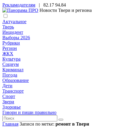
Рекламодателям
|
82.17
94.84
Новости Твери и региона
Актуальное
Тверь
Инцидент
Выборы 2026
Рубрики
Регион
ЖКХ
Культура
Социум
Криминал
Погода
Образование
Дети
Транспорт
Спорт
Звери
Здоровье
Говори и пиши правильно
Главная
Записи по метке:
ремонт в Твери