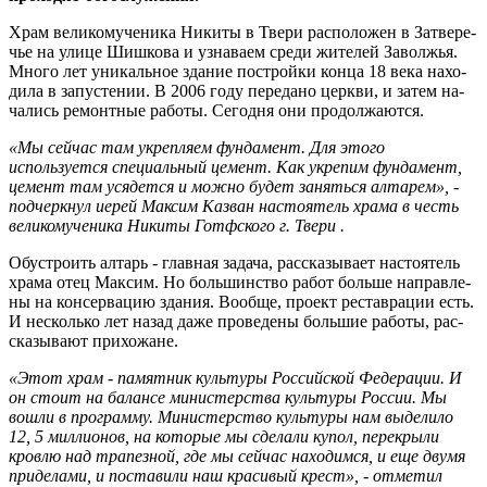
Храм ве­ли­ко­му­че­ни­ка Ни­ки­ты в Твери рас­по­ло­жен в За­тве­ре­
чье на улице Шиш­ко­ва и узна­ва­ем среди жи­те­лей За­вол­жья.
Много лет уни­каль­ное зда­ние по­строй­ки конца 18 века на­хо­
ди­ла в за­пу­сте­нии. В 2006 году пе­ре­да­но церк­ви, и затем на­
ча­лись ре­монт­ные ра­бо­ты. Се­год­ня они про­дол­жа­ют­ся.
«Мы сей­час там укреп­ля­ем фун­да­мент. Для этого
используется спе­ци­аль­ный це­мент. Как укре­пим фун­да­мент,
це­мент там уся­дет­ся и можно будет за­нять­ся ал­та­рем», -
подчеркнул иерей Мак­сим Казван на­сто­я­тель храма в честь
ве­ли­ко­му­че­ни­ка Ни­ки­ты Готф­ско­го г. Твери .
Обу­стро­ить ал­тарь - глав­ная за­да­ча, рас­ска­зы­ва­ет на­сто­я­тель
храма отец Мак­сим. Но боль­шин­ство работ боль­ше на­прав­ле­
ны на кон­сер­ва­цию зда­ния. Во­об­ще, про­ект ре­став­ра­ции есть.
И несколь­ко лет назад даже про­ве­де­ны боль­шие ра­бо­ты, рас­
ска­зы­ва­ют при­хо­жане.
«Этот храм - па­мят­ник куль­ту­ры Рос­сий­ской Фе­де­ра­ции. И
он стоит на ба­лан­се ми­ни­стер­ства куль­ту­ры Рос­сии. Мы
вошли в про­грам­му. Ми­ни­стер­ство куль­ту­ры нам вы­де­ли­ло
12, 5 мил­ли­о­нов, на ко­то­рые мы сде­ла­ли купол, пе­ре­кры­ли
кров­лю над тра­пез­ной, где мы сей­час на­хо­дим­ся, и еще двумя
при­де­ла­ми, и по­ста­ви­ли наш кра­си­вый крест», - отметил ​