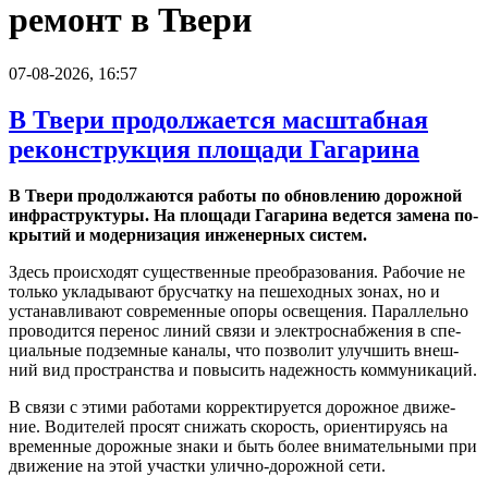
ремонт в Твери
07-08-2026, 16:57
В Твери продолжается масштабная
реконструкция площади Гагарина
В Твери про­дол­жа­ют­ся ра­бо­ты по об­нов­ле­нию до­рож­ной
ин­фра­струк­ту­ры. На пло­ща­ди Га­га­ри­на ве­дет­ся за­ме­на по­
кры­тий и мо­дер­ни­за­ция ин­же­нер­ных си­стем.
Здесь про­ис­хо­дят су­ще­ствен­ные пре­об­ра­зо­ва­ния. Ра­бо­чие не
толь­ко укла­ды­ва­ют брус­чат­ку на пе­ше­ход­ных зонах, но и
уста­нав­ли­ва­ют со­вре­мен­ные опоры осве­ще­ния. Па­рал­лель­но
про­во­дит­ся пе­ре­нос линий связи и элек­тро­снаб­же­ния в спе­
ци­аль­ные под­зем­ные ка­на­лы, что поз­во­лит улуч­шить внеш­
ний вид про­стран­ства и по­вы­сить на­деж­ность ком­му­ни­ка­ций.
В связи с этими ра­бо­та­ми кор­рек­ти­ру­ет­ся до­рож­ное дви­же­
ние. Во­ди­те­лей про­сят сни­жать ско­рость, ори­ен­ти­ру­ясь на
вре­мен­ные до­рож­ные знаки и быть более вни­ма­тель­ны­ми при
дви­же­ние на этой участ­ки улич­но-до­рож­ной сети.