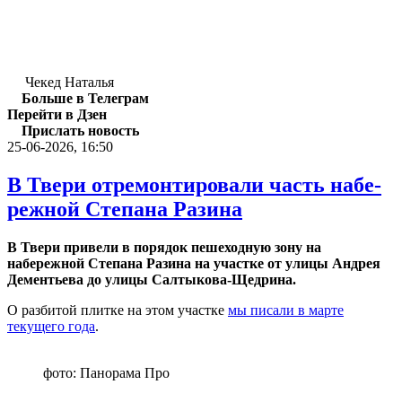
Чекед Наталья
Больше в Телеграм
Перейти в Дзен
Прислать новость
25-06-2026, 16:50
В Твери от­ре­мон­ти­ро­ва­ли часть на­бе­
реж­ной Сте­па­на Ра­зи­на
В Твери привели в порядок пешеходную зону на
набережной Степана Разина на участке от улицы Андрея
Дементьева до улицы Салтыкова-Щедрина.
О разбитой плитке на этом участке
мы писали в марте
текущего года
.
фото: Панорама Про