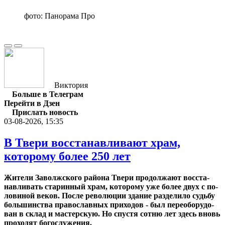
фото: Панорама Про
Виктория
Больше в Телеграм
Перейти в Дзен
Прислать новость
03-08-2026, 15:35
В Твери восстанавливают храм,
которому более 250 лет
Жи­те­ли За­волж­ско­го рай­о­на Твери про­дол­жа­ют вос­ста­
нав­ли­вать ста­рин­ный храм, ко­то­ро­му уже более двух с по­
ло­ви­ной веков. После ре­во­лю­ции зда­ние раз­де­ли­ло судь­бу
боль­шин­ства пра­во­слав­ных при­хо­дов - был пе­ре­обо­ру­до­
ван в склад и ма­стер­скую. Но спу­стя сотню лет здесь вновь
про­хо­дят бо­го­слу­же­ния.