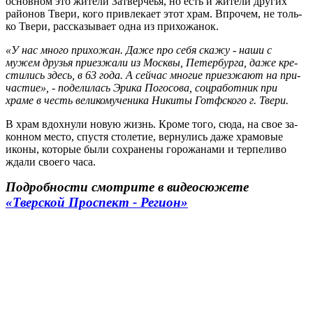
ос­нов­ном это жи­те­ли За­твер­чеья, но есть и жи­те­ли дру­гих
рай­о­нов Твери, кого при­вле­ка­ет этот храм. Впро­чем, не толь­
ко Твери, рас­ска­зы­ва­ет одна из при­хо­жа­нок.
«У нас много при­хо­жан. Даже про себя скажу - наши с
мужем дру­зья при­ез­жа­ли из Моск­вы, Пе­тер­бур­га, даже кре­
сти­лись здесь, в 63 года. А сей­час многие при­ез­жа­ют на при­
ча­стие», - поделилась Эрика По­го­со­ва, соц­ра­бот­ник при
храме в честь ве­ли­ко­му­че­ни­ка Ни­ки­ты Готф­ско­го г. Твери.
В храм вдох­ну­ли новую жизнь. Кроме того, сюда, на свое за­
кон­ном место, спу­стя сто­ле­тие, вер­ну­лись даже хра­мо­вые
иконы, ко­то­рые были со­хра­не­ны го­ро­жа­на­ми и тер­пе­ли­во
ждали сво­е­го часа.
Подробности смотрите в видеосюжете
«Тверской Проспект - Регион»