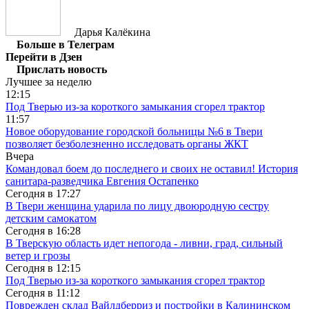
Дарья Калёкина
Больше в Телеграм
Перейти в Дзен
Прислать новость
Лучшее за неделю
12:15
Под Тверью из-за короткого замыкания сгорел трактор
11:57
Новое оборудование городской больницы №6 в Твери
позволяет безболезненно исследовать органы ЖКТ
Вчера
Командовал боем до последнего и своих не оставил! История
санитара-разведчика Евгения Остапенко
Сегодня в
17:27
В Твери женщина ударила по лицу двоюродную сестру
детским самокатом
Сегодня в
16:28
В Тверскую область идет непогода - ливни, град, сильный
ветер и грозы
Сегодня в
12:15
Под Тверью из-за короткого замыкания сгорел трактор
Сегодня в
11:12
Поврежден склад Вайлдберриз и постройки в Калининском