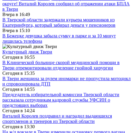
округе! Виталий Королев сообщил об отражении атаки БПЛА
в Твери
Вчера в
16:49
В Тверской области задержали курьера мошенников из
Екатеринбурга, который забирал деньги у пенсионеров
Вчера в
15:10
В Бежецке девушка забыла сумку в парке и за 10 минут
лишилась телефона
Культурный движ Твери
Сегодня в
16:55
В Клинической больнице скорой медицинской помощи в
Твери отремонтировали отделение гнойной хирургии
Сегодня в
15:35
В Твери женщина за рулем иномарки не пропустила мотоцикл
и спровоцировала ДТП
Сегодня в
14:55
Председатель избирательной комиссии Тверской области
рассказала сотрудникам кадровой службы УФСИН о
предстоящих выборах
Сегодня в
14:24
Виталий Королев поздравил и наградил выдающихся
спортсменов и тренеров из Тверской области
Сегодня в
13:30
На ж/д вокзале в Твери изменили остановку первого вагона