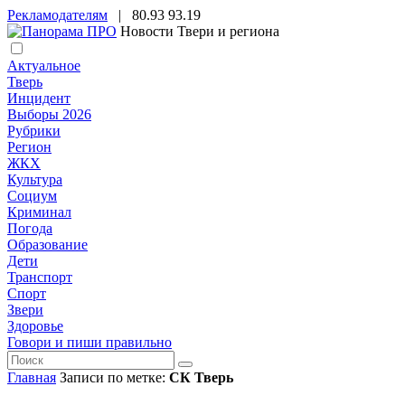
Рекламодателям
|
80.93
93.19
Новости Твери и региона
Актуальное
Тверь
Инцидент
Выборы 2026
Рубрики
Регион
ЖКХ
Культура
Социум
Криминал
Погода
Образование
Дети
Транспорт
Спорт
Звери
Здоровье
Говори и пиши правильно
Главная
Записи по метке:
СК Тверь