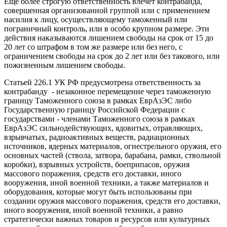
Еще более строгую ответственность влечет контрабанда,
совершенная организованной группой или с применением
насилия к лицу, осуществляющему таможенный или
пограничный контроль, или в особо крупном размере. Эти
действия наказываются лишением свободы на срок от 15 до
20 лет со штрафом в том же размере или без него, с
ограничением свободы на срок до 2 лет или без такового, или
пожизненным лишением свободы.​
Статьей 226.1 УК РФ предусмотрена ответственность за
контрабанду ​ - незаконное​ перемещение через​ таможенную
границу​ Таможенного союза в рамках ЕврАзЭС либо
Государственную границу Российской Федерации с
государствами - членами Таможенного союза в рамках
ЕврАзЭС сильнодействующих, ядовитых, отравляющих,
взрывчатых,​ радиоактивных веществ, радиационных
источников,​ ядерных материалов, огнестрельного оружия, его
основных частей (ствола, затвора, барабана, рамки, ствольной
коробки), взрывных устройств, боеприпасов, оружия
массового поражения, средств его доставки, иного
вооружения, иной военной техники, а также материалов и
оборудования, которые могут быть использованы при
создании оружия массового поражения, средств его доставки,
иного вооружения, иной военной техники, а равно
стратегически важных товаров и ресурсов или культурных