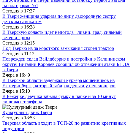
На ж/д вокзале в Твери изменили остановку первого вагона
на платформе №1
Сегодня в
17:27
В Твери женщина ударила по лицу двоюродную сестру
детским самокатом
Сегодня в
16:28
В Тверскую область идет непогода - ливни, град, сильный
ветер и грозы
Сегодня в
12:15
Под Тверью из-за короткого замыкания сгорел трактор
Сегодня в
11:12
Поврежден склад Вайлдберриз и постройки в Калининском
округе! Виталий Королев сообщил об отражении атаки БПЛА
в Твери
Вчера в
16:49
В Тверской области задержали курьера мошенников из
Екатеринбурга, который забирал деньги у пенсионеров
Вчера в
15:10
В Бежецке девушка забыла сумку в парке и за 10 минут
лишилась телефона
Культурный движ Твери
Сегодня в
18:53
Тверская область входит в ТОП-20 по развитию креативных
индустрий