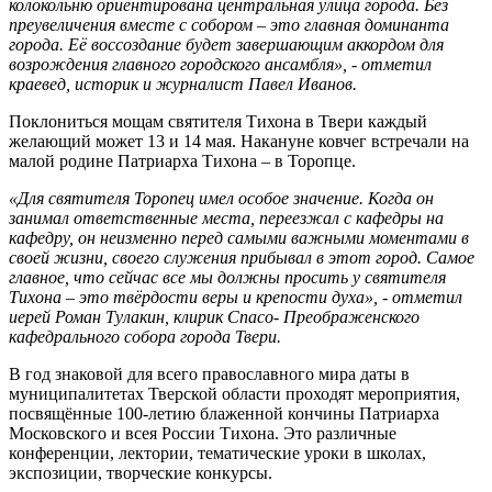
колокольню ориентирована центральная улица города. Без
преувеличения вместе с собором – это главная доминанта
города. Её воссоздание будет завершающим аккордом для
возрождения главного городского ансамбля», - отметил
краевед, историк и журналист Павел Иванов.
Поклониться мощам святителя Тихона в Твери каждый
желающий может 13 и 14 мая. Накануне ковчег встречали на
малой родине Патриарха Тихона – в Торопце.
«Для святителя Торопец имел особое значение. Когда он
занимал ответственные места, переезжал с кафедры на
кафедру, он неизменно перед самыми важными моментами в
своей жизни, своего служения прибывал в этот город. Самое
главное, что сейчас все мы должны просить у святителя
Тихона – это твёрдости веры и крепости духа», - отметил
иерей Роман Тулакин, клирик Спасо- Преображенского
кафедрального собора города Твери.
В год знаковой для всего православного мира даты в
муниципалитетах Тверской области проходят мероприятия,
посвящённые 100-летию блаженной кончины Патриарха
Московского и всея России Тихона. Это различные
конференции, лектории, тематические уроки в школах,
экспозиции, творческие конкурсы.