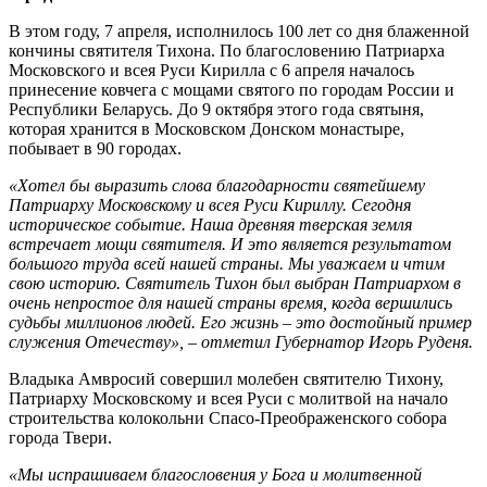
В этом году, 7 апреля, исполнилось 100 лет со дня блаженной
кончины святителя Тихона. По благословению Патриарха
Московского и всея Руси Кирилла с 6 апреля началось
принесение ковчега с мощами святого по городам России и
Республики Беларусь. До 9 октября этого года святыня,
которая хранится в Московском Донском монастыре,
побывает в 90 городах.
«Хотел бы выразить слова благодарности святейшему
Патриарху Московскому и всея Руси Кириллу. Сегодня
историческое событие. Наша древняя тверская земля
встречает мощи святителя. И это является результатом
большого труда всей нашей страны. Мы уважаем и чтим
свою историю. Святитель Тихон был выбран Патриархом в
очень непростое для нашей страны время, когда вершились
судьбы миллионов людей. Его жизнь – это достойный пример
служения Отечеству», – отметил Губернатор Игорь Руденя.
Владыка Амвросий совершил молебен святителю Тихону,
Патриарху Московскому и всея Руси с молитвой на начало
строительства колокольни Спасо-Преображенского собора
города Твери.
«Мы испрашиваем благословения у Бога и молитвенной