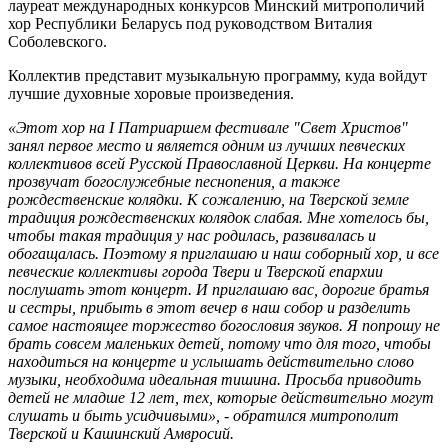
лауреат международных конкурсов Минский митрополичий
хор Республики Беларусь под руководством Виталия
Соболевского.
Коллектив представит музыкальную программу, куда войдут
лучшие духовные хоровые произведения.
«Этот хор на I Патриаршем фестивале "Свет Христов"
занял первое место и является одним из лучших певческих
коллективов всей Русской Православной Церкви. На концерте
прозвучат богослужебные песнопения, а также
рождественские колядки. К сожалению, на Тверской земле
традиция рождественских колядок слабая. Мне хотелось бы,
чтобы такая традиция у нас родилась, развивалась и
обогащалась. Поэтому я приглашаю и наш соборный хор, и все
певческие коллективы города Твери и Тверской епархии
послушать этот концерт. И приглашаю вас, дорогие братья
и сестры, прибыть в этот вечер в наш собор и разделить
самое настоящее торжество богословия звуков. Я попрошу не
брать совсем маленьких детей, потому что для того, чтобы
находиться на концерте и услышать действительно слово
музыки, необходима идеальная тишина. Просьба приводить
детей не младше 12 лет, тех, которые действительно могут
слушать и быть усидчивыми», - обратился митрополит
Тверской и Кашинский Амвросий.