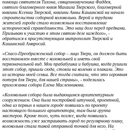
помощи святителя Тихона, священномученика Фаддея,
святого благоверного князя Михаила Тверского, благоверной
княгини Ксении Тверской, княгини Анны Кашинской на начало
строительства соборной колокольни. Верой и трудами
жителей города стало возможным восстановление
исторической справедливости. Это наш долг перед предками.
Призываю к участию в этом святом деле каждого», -
обратился к присутствующим митрополит Тверской и
Кашинский Амвросий.
«Спасо-Преображенский собор – лицо Твери, он должен быть
восстановлен вместе с колокольней и иметь свой
первоначальной вид. Мои прабабушка и бабушка, когда рушили
этот собор, пришли сюда, стояли на коленях и плакали. Это
из истории моей семьи. Все тогда считали, что это огромная
потеря для Твери, для нашей страны», - поделилась
прихожанка собора Елена Масленникова.
«Колокольня собора была выдающимся архитектурным
сооружением. Она была постройкой штучной, проектной,
одна из первых в нашем городе появилась по проекту
настоящего большого архитектора, там была группа
мастеров. Кроме того, чуть позже, когда появилась
возможность уже застраивать город по регулярному плану,
колокольня стала такой отправной точкой для него. На