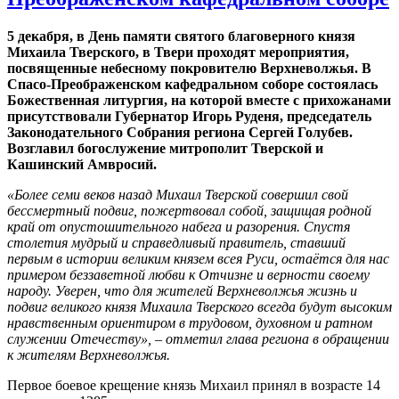
5 декабря, в День памяти святого благоверного князя
Михаила Тверского, в Твери проходят мероприятия,
посвященные небесному покровителю Верхневолжья. В
Спасо-Преображенском кафедральном соборе состоялась
Божественная литургия, на которой вместе с прихожанами
присутствовали Губернатор Игорь Руденя, председатель
Законодательного Собрания региона Сергей Голубев.
Возглавил богослужение митрополит Тверской и
Кашинский Амвросий.
«Более семи веков назад Михаил Тверской совершил свой
бессмертный подвиг, пожертвовал собой, защищая родной
край от опустошительного набега и разорения. Спустя
столетия мудрый и справедливый правитель, ставший
первым в истории великим князем всея Руси, остаётся для нас
примером беззаветной любви к Отчизне и верности своему
народу. Уверен, что для жителей Верхневолжья жизнь и
подвиг великого князя Михаила Тверского всегда будут высоким
нравственным ориентиром в трудовом, духовном и ратном
служении Отечеству», – отметил глава региона в обращении
к жителям Верхневолжья.
Первое боевое крещение князь Михаил принял в возрасте 14