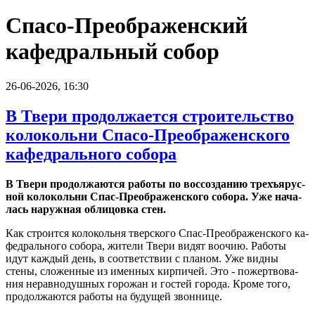
Спасо-Преображенский
кафедральный собор
26-06-2026, 16:30
В Твери продолжается строительство
колокольни Спасо-Преображенского
кафедрального собора
В Твери про­дол­жа­ют­ся ра­бо­ты по вос­со­зда­нию трехъ­ярус­
ной ко­ло­коль­ни Спас-Пре­об­ра­жен­ско­го со­бо­ра. Уже на­ча­
лась на­руж­ная об­ли­цов­ка стен.
Как стро­ит­ся ко­ло­коль­ня твер­ско­го Спас-Пре­об­ра­жен­ско­го ка­
фед­раль­но­го со­бо­ра, жи­те­ли Твери видят во­очию. Ра­бо­ты
идут каж­дый день, в со­от­вет­ствии с пла­ном. Уже видны
стены, сло­жен­ные из имен­ных кир­пи­чей. Это - по­жерт­во­ва­
ния нерав­но­душ­ных го­ро­жан и го­стей го­ро­да. Кроме того,
про­дол­жа­ют­ся ра­бо­ты на бу­ду­щей звон­ни­це.