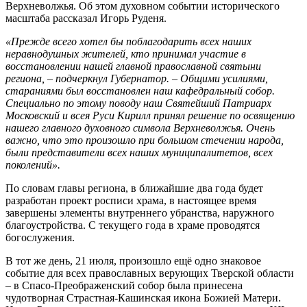
Верхневолжья. Об этом духовном событии исторического
масштаба рассказал Игорь Руденя.
«Прежде всего хотел бы поблагодарить всех наших
неравнодушных жителей, кто принимал участие в
восстановлении нашей главной православной святыни
региона, – подчеркнул Губернатор. – Общими усилиями,
стараниями был восстановлен наш кафедральный собор.
Специально по этому поводу наш Святейший Патриарх
Московский и всея Руси Кирилл принял решение по освящению
нашего главного духовного символа Верхневолжья. Очень
важно, что это произошло при большом стечении народа,
были представители всех наших муниципалитетов, всех
поколений».
По словам главы региона, в ближайшие два года будет
разработан проект росписи храма, в настоящее время
завершены элементы внутреннего убранства, наружного
благоустройства. С текущего года в храме проводятся
богослужения.
В тот же день, 21 июля, произошло ещё одно знаковое
событие для всех православных верующих Тверской области
– в Спасо-Преображенский собор была принесена
чудотворная Страстная-Кашинская икона Божией Матери.