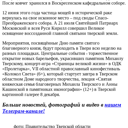
После ковчег хранился в Воскресенском кафедральном соборе.
12 июня этого года частица мощей в исторической раке
вернулась на свое исконное место – под своды Спасо-
Преображенского собора. А 21 июля Святейший Патриарх
Московский и всея Руси Кирилл совершил Великое
освящение воссозданной главной святыни тверской земли.
Мероприятия, посвящённые Дню памяти святого
благоверного князя, будут проходить в Твери всю неделю на
разных площадках. Центральные события - торжественное
открытие новых барельефов, украсивших памятник Михаилу
Тверскому, концерт-игра «Страницы великой жизни» в ОДК
«Пролетарка», VII областной православный кинофестиваль
«Колокол Света» (6+), который стартует завтра в Тверском
областном Доме народного творчества, лекция «Святая
княжеская семья благоверных Михаила Тверского и Анны
Кашинской в памятниках иконографии» (12+) в Тверской
картинной галерее 8 декабря.
Больше новостей, фотографий и видео в
нашем
Телеграм-канале
!
фото: Правительство Тверской области