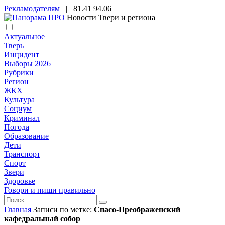
Рекламодателям
|
81.41
94.06
Новости Твери и региона
Актуальное
Тверь
Инцидент
Выборы 2026
Рубрики
Регион
ЖКХ
Культура
Социум
Криминал
Погода
Образование
Дети
Транспорт
Спорт
Звери
Здоровье
Говори и пиши правильно
Главная
Записи по метке:
Спасо-Преображенский
кафедральный собор