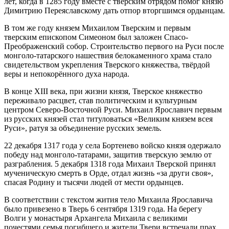
лет, когда в 1285 году вместе с тверским отрядом помог князю
Димитрию Переяславскому дать отпор вторгшимся ордынцам.
В том же году князем Михаилом Тверским и первым
тверским епископом Симеоном был заложен Спасо-
Преображенский собор. Строительство первого на Руси после
монголо-татарского нашествия белокаменного храма стало
свидетельством укрепления Тверского княжества, твёрдой
веры и непокорённого духа народа.
В конце XIII века, при жизни князя, Тверское княжество
переживало расцвет, став политическим и культурным
центром Северо-Восточной Руси. Михаил Ярославич первым
из русских князей стал титуловаться «Великим князем всея
Руси», ратуя за объединение русских земель.
22 декабря 1317 года у села Бортенево войско князя одержало
победу над монголо-татарами, защитив тверскую землю от
разграбления. 5 декабря 1318 года Михаил Тверской принял
мученическую смерть в Орде, отдал жизнь «за други своя»,
спасая Родину и тысячи людей от мести ордынцев.
В соответствии с текстом жития тело Михаила Ярославича
было привезено в Тверь 6 сентября 1319 года. На берегу
Волги у монастыря Архангела Михаила с великими
почестями семья погибшего и жители Твери встречали прах