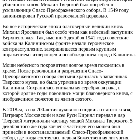
убиенного князя. Михаил Тверской был погребен в
усыпальнице Спасо-Преображенского собора. В 1549 году
канонизирован Русской православной церковью.
Во все исторические эпохи благоверный великий князь
Михаил Ярославич был особо чтим как небесный заступник
Верхневолжья. Так, именно 5 декабря 1941 года советские
войска на Калининском фронте начали героическое
контрнаступление, завершившееся первым крупным
поражением гитлеровцев и освобождением города Калинина.
Мощи небесного покровителя долгое время покоились в
храме. После революции и разрушения Спасо-
Преображенского собора святыня хранилась в запасниках
Тверского музея, но была утрачена во время оккупации
Калинина. Сохранилась уникальная серебряная рака, в
которой долгие годы покоились мощи благоверного князя, с
изображением сюжетов из жития святого.
В 2018-м, в год 700-летия духовного подвига святого князя,
Патриарх Московский и всея Руси Кирилл передал в дар
Тверской митрополии частицу мощей Михаила Тверского. 5
декабря того же года ковчег с частицей его мощей был
принесён в восстанавливаемый Спасо-Преображенский
собор, где тогда состоялась первая Божественная литургия.