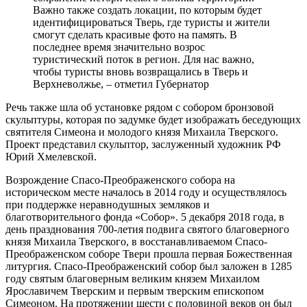
Важно также создать локации, по которым будет
идентифицироваться Тверь, где туристы и жители
смогут сделать красивые фото на память. В
последнее время значительно возрос
туристический поток в регион. Для нас важно,
чтобы туристы вновь возвращались в Тверь и
Верхневолжье, – отметил Губернатор
Речь также шла об установке рядом с собором бронзовой
скульптуры, которая по задумке будет изображать беседующих
святителя Симеона и молодого князя Михаила Тверского.
Проект представил скульптор, заслуженный художник РФ
Юрий Хмелевской.
Возрождение Спасо-Преображенского собора на
историческом месте началось в 2014 году и осуществлялось
при поддержке неравнодушных земляков и
благотворительного фонда «Собор». 5 декабря 2018 года, в
день празднования 700-летия подвига святого благоверного
князя Михаила Тверского, в восстанавливаемом Спасо-
Преображенском соборе Твери прошла первая Божественная
литургия. Спасо-Преображенский собор был заложен в 1285
году святым благоверным великим князем Михаилом
Ярославичем Тверским и первым тверским епископом
Симеоном. На протяжении шести с половиной веков он был