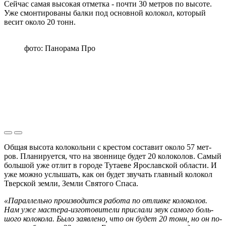
Сей­час самая вы­со­кая от­мет­ка - почти 30 мет­ров по вы­со­те.
Уже смон­ти­ро­ва­ны балки под ос­нов­ной ко­ло­кол, ко­то­рый
весит около 20 тонн.
фото: Панорама Про
Общая вы­сота ко­ло­коль­ни с кре­стом со­ста­вит около 57 мет­
ров. Пла­ни­ру­ет­ся, что на звон­ни­це будет 20 ко­ло­ко­лов. Самый
боль­шой уже отлит в го­ро­де Ту­та­е­ве Яро­слав­ской об­ла­сти. И
уже можно услы­шать, как он будет зву­чать глав­ный ко­ло­кол
Твер­ской земли, Земли Свя­то­го Спаса.
«Па­рал­лель­но про­из­во­дит­ся ра­бо­та по от­лив­ке ко­ло­ко­лов.
Нам уже ма­сте­ра-из­го­то­ви­те­ли при­сла­ли звук са­мо­го боль­
шо­го ко­ло­ко­ла. Было за­яв­ле­но, что он будет 20 тонн, но он по­