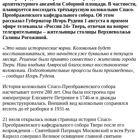
архитектурного ансамбля Соборной площади. В частности,
планируется воссоздать трёхъярусную колокольню Спасо-
Преображенского кафедрального собора. Об этом
рассказал Губернатор Игорь Руденя 1 августа в прямом
эфире телеканала «Россия 24» Тверь, отвечая на вопрос
телезрительницы – жительницы столицы Верхневолжья
Галины Рогожиной.
«Это наши исторические корни. Колокольня будет
восстанавливаться, это начнётся уже буквально в текущем
месяце. Решение было принято совместно с жителями города
Твери. Наш владыка Амвросий благословил восстановление
колокольни. Подготовительные процессы были произведены»,
– сообщил Игорь Руденя.
История колокольни Спасо-Преображенского собора
насчитывает почти 280 лет. Она была построена при
императрице Елизавете Петровне в 1746-м и дважды
реконструировалась. Внешний вид колокольни сохранялся
вплоть до её разборки в 1931-м.
21 июля открылась новая страница истории Спасо-
Преображенского кафедрального собора Твери после его
возрождения – Святейший Патриарх Московский и всея Руси
Кирилл совершил Великое освящение главной святыни