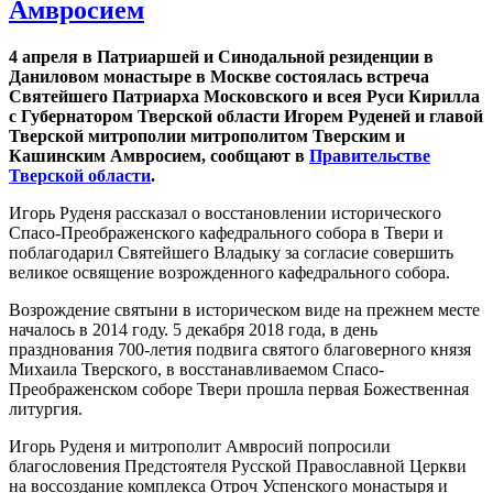
Амвросием
4 апреля в Патриаршей и Синодальной резиденции в
Даниловом монастыре в Москве состоялась встреча
Святейшего Патриарха Московского и всея Руси Кирилла
с Губернатором Тверской области Игорем Руденей и главой
Тверской митрополии митрополитом Тверским и
Кашинским Амвросием, сообщают в
Правительстве
Тверской области
.
Игорь Руденя рассказал о восстановлении исторического
Спасо-Преображенского кафедрального собора в Твери и
поблагодарил Святейшего Владыку за согласие совершить
великое освящение возрожденного кафедрального собора.
Возрождение святыни в историческом виде на прежнем месте
началось в 2014 году. 5 декабря 2018 года, в день
празднования 700-летия подвига святого благоверного князя
Михаила Тверского, в восстанавливаемом Спасо-
Преображенском соборе Твери прошла первая Божественная
литургия.
Игорь Руденя и митрополит Амвросий попросили
благословения Предстоятеля Русской Православной Церкви
на воссоздание комплекса Отроч Успенского монастыря и