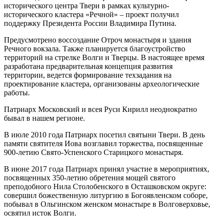
исторического центра Твери в рамках культурно-
исторического кластера «Речной» – проект получил
поддержку Президента России Владимира Путина.
Предусмотрено воссоздание Отроч монастыря и здания
Речного вокзала. Также планируется благоустройство
территорий на стрелке Волги и Тверцы. В настоящее время
разработана предварительная концепция развития
территории, ведется формирование техзадания на
проектирование кластера, организованы археологические
работы.
Патриарх Московский и всея Руси Кирилл неоднократно
бывал в нашем регионе.
В июле 2010 года Патриарх посетил святыни Твери. В день
памяти святителя Иова возглавил торжества, посвященные
900-летию Свято-Успенского Старицкого монастыря.
В июне 2017 года Патриарх принял участие в мероприятиях,
посвященных 350-летию обретения мощей святого
преподобного Нила Столобенского в Осташковском округе:
совершил божественную литургию в Богоявленском соборе,
побывал в Ольгинском женском монастыре в Волговерховье,
освятил исток Волги.