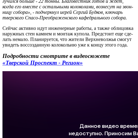
лу­чил­ся больше - 22 тонны. Бла­го­вест­ник готов и ждет,
когда его вме­сте с осталь­ны­ми ко­ло­ко­ла­ми, воз­не­сут на звон­
ни­цу со­бо­ра», - подчеркнул иерей Сер­гий Буд­ков, клю­чарь
твер­ско­го Спа­со-Пре­об­ра­жен­ско­го ка­фед­раль­но­го со­бо­ра.
Сей­час ак­тив­но идут ин­же­нер­ные ра­бо­ты, а также об­ли­цов­ка
на­руж­ных стен кам­нем и мон­таж ку­по­ла. Пред­сто­ит еще сде­
лать нема­ло. Пла­ни­ру­ет­ся, что жи­те­ли Верх­не­вол­жья смо­гут
уви­деть вос­со­здан­ную ко­ло­коль­ню уже к концу этого года.
Подробности смотрите в видеосюжете
«Тверской Проспект - Регион»