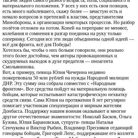
тысячи людей самого разного возраста, пола, социального и
материального положения. У всех у них есть своя позиция,
есть много наболевшего, скажу более — зачастую есть и
немало вопросов и претензий к властям, представителям
Минобороны, к организации некоторых процессов. Но разбор
полётов отложен на потом. Коней на переправе не меняют,
колебания и сомнения в разгар поединка на руку только
сопернику. Сегодня все эти люди объединены одной идеей —
всё для фронта, всё для Победы!
Хотелось бы, чтобы о них больше говорили, они реально
этого более достойны, чем авторы провокационных и
скудоумных выходок в духе предателя — иноагента
Смольянинова.
Вот, к примеру, певица Юлия Чичерина недавно
пожертвовала 50 млн рублей на нужды Народной милиции
ДНР. Эту сумму она собрала совместно с «Народным
фронтом». Все средства пойдут на материальную помощь
бойцам, которые испытывают катастрофическую нехватку
средств связи. Сама Юлия на протяжении 8 лет регулярно
помогает участникам спецоперации и мирным жителям
Донбасса. Поддержку нашим воинам оказывают и многие
другие отечественные знаменитости: Николай Басков, Ольга
Бузова, Юлия Барановская, супруги- певцы Наталья
Сенчукова и Виктор Рыбин, Владимир Пресняков отдающий
гонорары бойцам, Григорий Лепс, поддержавшие его коллеги