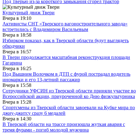
Под Тверью из-за короткого замыкания сгорел трактор
Культурный движ Твери
Вчера в
19:10
Активисты СНТ «Тверского вагоностроительного завода»
встретились с Владимиром Васильевым
Вчера в
18:58
Избирком показал, как в Тверской области будут выглядеть
обходчики
Вчера в
16:57
В Твери продолжается масштабная реконструкция площади
Гагарина
Вчера в
16:25
Под Вышним Волочком в ДТП с фурой пострадал водитель
иномарки и его 13-летний пассажир
Вчера в
15:58
Сотрудники УФСИН из Тверской области приняли участие во
Всероссийской акции, приуроченной ко Дню физкультурника
Вчера в
15:28
Спортсмены из Тверской области завоевали на Кубке мира по
джиу-джитсу сразу 6 медалей
Вчера в
14:30
В Тверской области на трассе произошла жуткая авария с
тремя фурами - погиб молодой мужчина