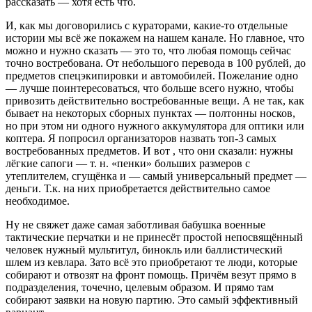
рассказать — хотя есть что.
И, как мы договорились с кураторами, какие-то отдельные
истории мы всё же покажем на нашем канале. Но главное, что
можно и нужно сказать — это то, что любая помощь сейчас
точно востребована. От небольшого перевода в 100 рублей, до
предметов спецэкипировки и автомобилей. Пожелание одно
— лучше поинтересоваться, что больше всего нужно, чтобы
привозить действительно востребованные вещи. А не так, как
бывает на некоторых сборных пунктах — полтонны носков,
но при этом ни одного нужного аккумулятора для оптики или
коптера. Я попросил организаторов назвать топ-3 самых
востребованных предметов. И вот , что они сказали: нужны
лёгкие сапоги — т. н. «пенки» больших размеров с
утеплителем, сгущёнка и — самый универсальный предмет —
деньги. Т.к. на них приобретается действительно самое
необходимое.
Ну не свяжет даже самая заботливая бабушка военные
тактические перчатки и не принесёт простой непосвящённый
человек нужный мультитул, бинокль или баллистический
шлем из кевлара. Зато всё это приобретают те люди, которые
собирают и отвозят на фронт помощь. Причём везут прямо в
подразделения, точечно, целевым образом. И прямо там
собирают заявки на новую партию. Это самый эффективный