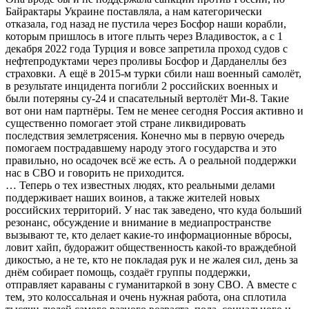
Байрактары Украине поставляла, а нам категорически
отказала, год назад не пустила через Босфор наши корабли,
которым пришлось в итоге плыть через Владивосток, а с 1
декабря 2022 года Турция и вовсе запретила проход судов с
нефтепродуктами через проливы Босфор и Дарданеллы без
страховки. А ещё в 2015-м турки сбили наш военный самолёт,
в результате инцидента погибли 2 российских военных и
были потеряны су-24 и спасательный вертолёт Ми-8. Такие
вот они нам партнёры. Тем не менее сегодня Россия активно и
существенно помогает этой стране ликвидировать
последствия землетрясения. Конечно мы в первую очередь
помогаем пострадавшему народу этого государства и это
правильно, но осадочек всё же есть. А о реальной поддержки
нас в СВО и говорить не приходится.
… Теперь о тех известных людях, кто реальными делами
поддерживает наших воинов, а также жителей новых
российских территорий. У нас так заведено, что куда больший
резонанс, обсуждение и внимание в медиапространстве
вызывают те, кто делает какие-то информационные вбросы,
ловит хайп, будоражит общественность какой-то враждебной
дикостью, а не те, кто не покладая рук и не жалея сил, день за
днём собирает помощь, создаёт группы поддержки,
отправляет караваны с гуманитаркой в зону СВО. А вместе с
тем, это колоссальная и очень нужная работа, она сплотила