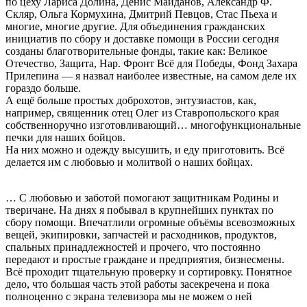
по цеху Лариса Долина, Денис Майданов, Александр Ф.
Скляр, Ольга Кормухина, Дмитрий Певцов, Стас Пьеха и
многие, многие другие. Для объединения гражданских
инициатив по сбору и доставке помощи в России сегодня
созданы благотворительные фонды, такие как: Великое
Отечество, Защита, Нар. Фронт Всё для Победы, Фонд Захара
Прилепина — я назвал наиболее известные, на самом деле их
гораздо больше.
А ещё больше простых доброхотов, энтузиастов, как,
например, священник отец Олег из Ставропольского края
собственноручно изготовливающий… многофункциональные
печки для наших бойцов.
На них можно и одежду высушить, и еду приготовить. Всё
делается им с любовью и молитвой о наших бойцах.
… С любовью и заботой помогают защитникам Родины и
тверичане. На днях я побывал в крупнейших пунктах по
сбору помощи. Впечатлили огромные объёмы всевозможных
вещей, экипировки, запчастей и расходников, продуктов,
спальных принадлежностей и прочего, что постоянно
передают и простые граждане и предприятия, бизнесмены.
Всё проходит тщательную проверку и сортировку. Понятное
дело, что большая часть этой работы засекречена и пока
полноценно с экрана телевизора мы не можем о ней