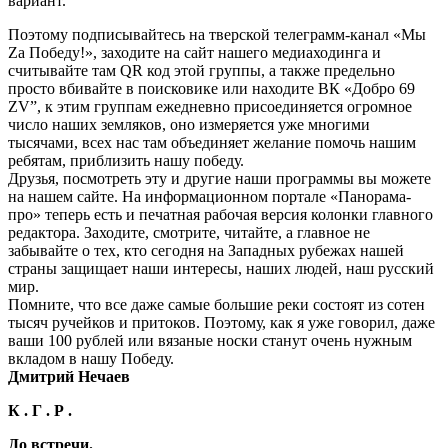
вариант.
Поэтому подписывайтесь на тверской телеграмм-канал «Мы
Za Победу!», заходите на сайт нашего медиаходинга и
считывайте там QR код этой группы, а также предельно
просто вбивайте в поисковике или находите ВК «Добро 69
ZV”, к этим группам ежедневно присоединяется огромное
число наших земляков, оно измеряется уже многими
тысячами, всех нас там объединяет желание помочь нашим
ребятам, приблизить нашу победу.
Друзья, посмотреть эту и другие наши программы вы можете
на нашем сайте. На информационном портале «Панорама-
про» теперь есть и печатная рабочая версия колонки главного
редактора. Заходите, смотрите, читайте, а главное не
забывайте о тех, кто сегодня на Западных рубежах нашей
страны защищает наши интересы, наших людей, наш русский
мир.
Помните, что все даже самые большие реки состоят из сотен
тысяч ручейков и притоков. Поэтому, как я уже говорил, даже
ваши 100 рублей или вязаные носки станут очень нужным
вкладом в нашу Победу.
Дмитрий Нечаев
К . Г . Р .
До встречи.