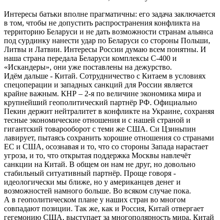
Интересы батьки вполне прагматичны: его задача заключается
в том, чтобы не допустить распространения конфликта на
территорию Беларуси и не дать возможности странам альянса
под сурдинку нанести удар по Беларуси со стороны Польши,
Литвы и Латвии. Интересы России думаю всем понятны. И
наша страна передала Беларуси комплексы С-400 и
«Искандеры», они уже поставлены на дежурство.
Идём дальше - Китай. Сотрудничество с Китаем в условиях
спецоперации и западных санкций для России является
крайне важным. КНР – 2-я по величине экономика мира и
крупнейший геополитический партнёр РФ. Официально
Пекин держит нейтралитет в конфликте на Украине, сохраняя
тесные экономические отношения и с нашей страной и
гигантский товарооборот с теми же США. Си Цзиньпин
лавирует, пытаясь сохранить хорошие отношения со странами
ЕС и США, осознавая и то, что со стороны Запада нарастает
угроза, и то, что открытая поддержка Москвы навлечёт
санкции на Китай. В общем он нам не друг, но довольно
стабильный ситуативный партнёр. Проще говоря -
идеологически мы ближе, но у американцев денег и
возможностей намного больше. Во всяком случае пока.
А в геополитическом плане у наших стран во многом
совпадают позиции. Так же, как и Россия, Китай отвергает
гегемонию США, выступает за многополярность мира. Китай