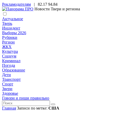
Рекламодателям
|
82.17
94.84
Новости Твери и региона
Актуальное
Тверь
Инцидент
Выборы 2026
Рубрики
Регион
ЖКХ
Культура
Социум
Криминал
Погода
Образование
Дети
Транспорт
Спорт
Звери
Здоровье
Говори и пиши правильно
Главная
Записи по метке:
США