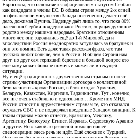
Евросоюза, что осложняется официальным статусом Сербии
как кандидата в члены ЕС. В общем страна между 2-х огней,
но финансовое могущество Запада постепенно делает своё
дело, дожимая Вучича. Надежду даёт лишь то, что пока 80%
населения Сербии поддерживают Россию, ощущая духовное
родство между нашими народами. Братским отношениям
много лет, они зародились ещё до 1-й Мировой, да и
впоследствии Россия неоднократно вступалась за братушек и
они это помнят. Есть даже такая расхожая фраза, что там
русских любят больше, чем в России. В общем Сербия нам
друг, но друг сам терпящий бедствие и большой вопрос кто
ещё кому может больше помочь и может ли в текущей
ситуации.
Ну и ещё традиционно к дружественным странам относят
страны-участницы Организации договора о коллективной
безопасности - кроме России, в блок входят Армения,
Беларусь, Казахстан, Киргизия, Таджикистан. Тут , конечно,
все нге очень стабильно и однозначно… Кроме них МИД
России относит к дружественным странам те, кто отказался
осуждать СВО и не поддержал введенные Западом санкции. К
таким странам можно отнести, Бразилию, Мексику,
Аргентину, Венесуэлу, Египет, Израиль, Саудовскую Аравию
и другие. Но о какой-то реальной помощи нашей
спецоперации здесь речь не идёт. Ещё сложнее с Турцией.
Она вроде бы и не поддержала санкции против России, но