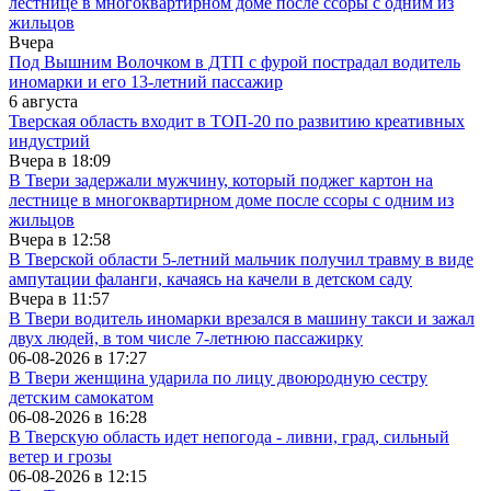
лестнице в многоквартирном доме после ссоры с одним из
жильцов
Вчера
Под Вышним Волочком в ДТП с фурой пострадал водитель
иномарки и его 13-летний пассажир
6 августа
Тверская область входит в ТОП-20 по развитию креативных
индустрий
Вчера в
18:09
В Твери задержали мужчину, который поджег картон на
лестнице в многоквартирном доме после ссоры с одним из
жильцов
Вчера в
12:58
В Тверской области 5-летний мальчик получил травму в виде
ампутации фаланги, качаясь на качели в детском саду
Вчера в
11:57
В Твери водитель иномарки врезался в машину такси и зажал
двух людей, в том числе 7-летнюю пассажирку
06-08-2026 в
17:27
В Твери женщина ударила по лицу двоюродную сестру
детским самокатом
06-08-2026 в
16:28
В Тверскую область идет непогода - ливни, град, сильный
ветер и грозы
06-08-2026 в
12:15