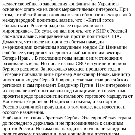
желает скорейшего завершения конфликта на Украине в
основном опять же из своих меркантильных интересов. При
этом, китайский лидер довольно ясно обозначил вектор своей
международной политики, заявив, что : «Китай готов
сближаться с Россией ради более справедливого
миропорядка». По сути, он дал понять, что у КНР с Россией
сложился альянс, направленный против политики США.
Думается, что после истории со сбитым намедни
американцами китайским воздушным зондом Си Цзиньпин
ещё более утвердился в верности выбранного им вектора. …
Теперь Иран… В последние годы наши с ним отношения
развивались вяло. Но после начала СВО вступили в период
бурного расцвета. За несколько месяцев прошлого года в
Тегеране побывали вице-премьер Александр Новак, министр
иностранных дел Сергей Лавров, несколько глав российских
регионов и сам президент Владимир Путин. Нам интересен и
их сорокалетней опыт жизни под санкциями, и совместные
проекты вроде трансконтинентального торгового маршрута от
Восточной Европы до Индийского океана, и экспорт в
Россию различной продукции, в том числе, как известно, и
особого назначения.
Ещё один союзник - братская Сербия. Эта европейская страна
до последнего держалась и не присоединялась к санкциям
против России. Но сама она находится в очень не завидном
политическом положении, под мощнейшим прессингом