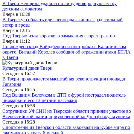
В Твери женщина ударила по лицу двоюродную сестру
детским самокатом
Вчера в
16:28
В Тверскую область идет непогода - ливни, град, сильный
ветер и грозы
Вчера в
12:15
Под Тверью из-за короткого замыкания сгорел трактор
Вчера в
11:12
Поврежден склад Вайлдберриз и постройки в Калининском
округе! Виталий Королев сообщил об отражении атаки БПЛА
в Твери
Культурный движ Твери
Сегодня в
16:57
В Твери продолжается масштабная реконструкция площади
Гагарина
Сегодня в
16:25
Под Вышним Волочком в ДТП с фурой пострадал водитель
иномарки и его 13-летний пассажир
Сегодня в
15:58
Сотрудники УФСИН из Тверской области приняли участие во
Всероссийской акции, приуроченной ко Дню физкультурника
Сегодня в
15:28
Спортсмены из Тверской области завоевали на Кубке мира по
джиу-джитсу сразу 6 медалей