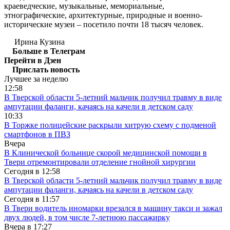
краеведческие, музыкальные, мемориальные,
этнографические, архитектурные, природные и военно-
исторические музеи – посетило почти 18 тысяч человек.
Ирина Кузина
Больше в Телеграм
Перейти в Дзен
Прислать новость
Лучшее за неделю
12:58
В Тверской области 5-летний мальчик получил травму в виде
ампутации фаланги, качаясь на качели в детском саду
10:33
В Торжке полицейские раскрыли хитрую схему с подменой
смартфонов в ПВЗ
Вчера
В Клинической больнице скорой медицинской помощи в
Твери отремонтировали отделение гнойной хирургии
Сегодня в
12:58
В Тверской области 5-летний мальчик получил травму в виде
ампутации фаланги, качаясь на качели в детском саду
Сегодня в
11:57
В Твери водитель иномарки врезался в машину такси и зажал
двух людей, в том числе 7-летнюю пассажирку
Вчера в
17:27