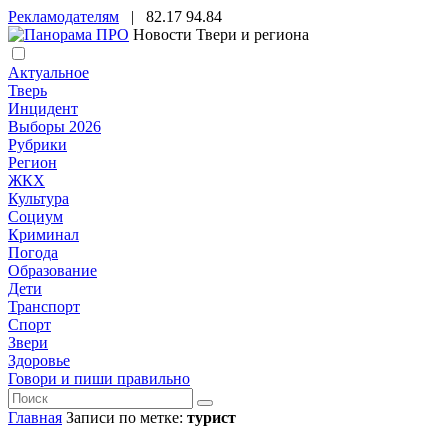
Рекламодателям
|
82.17
94.84
Новости Твери и региона
Актуальное
Тверь
Инцидент
Выборы 2026
Рубрики
Регион
ЖКХ
Культура
Социум
Криминал
Погода
Образование
Дети
Транспорт
Спорт
Звери
Здоровье
Говори и пиши правильно
Главная
Записи по метке:
турист