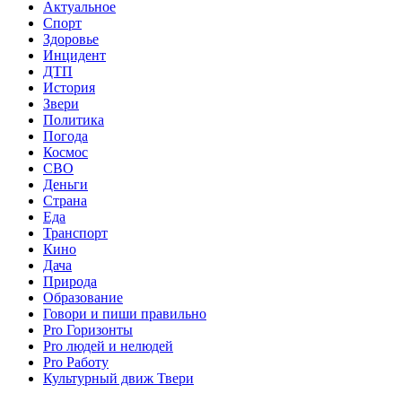
Актуальное
Спорт
Здоровье
Инцидент
ДТП
История
Звери
Политика
Погода
Космос
СВО
Деньги
Страна
Еда
Транспорт
Кино
Дача
Природа
Образование
Говори и пиши правильно
Pro Горизонты
Pro людей и нелюдей
Pro Работу
Культурный движ Твери