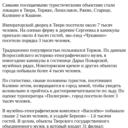
Самыми посещаемыми туристическими объектами стали
локации в Твери, Торжке, Лихославле, Ржеве, Старице,
Калязине и Кашине.
Императорский дворец в Твери посетили около 7 тысяч
человек. На оленью ферму в деревне Сергеевка в каникулы
приехало около 4 тысяч гостей, эко-лэнд «Чукавино»
посетили порядка 3 тысяч человек.
Традиционно популярностью пользовался Торжок. По данным
Всероссийского историко-этнографического музея, в
новогодние каникулы в гостинице Дарьи Пожарской,
музейных рядах, Новоторжском кремле и других объектах
города побывали более 4 тысяч человек.
По статистике, свыше половины туристов, посетивших
Калязин летом, возвращаются в город зимой, чтобы увидеть
колокольню и пройтись к достопримечательности по льду. По
оценке туроператора «Пилигрим», город посетило более 3
тысяч человек.
В музейно-этнографическом комплексе «Василёво» побывало
свыше 2 тысяч человек, в усадьбе Берново – 1,6 тысячи
гостей. В целом, объекты Тверского государственного
объединенного музея, в который входит 31 филиал: