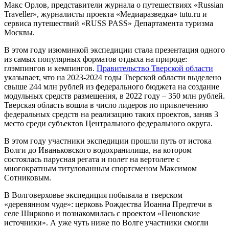
Макс Орлов, представители журнала о путешествиях «Russian
Traveller», журналисты проекта «Медиаразведка» tutu.ru и
сервиса путешествий «RUSS PASS» Департамента туризма
Москвы.
В этом году изюминкой экспедиции стала презентация одного
из самых популярных форматов отдыха на природе:
глэмпингов и кемпингов.
Правительство Тверской области
указывает, что на 2023-2024 годы Тверской области выделено
свыше 244 млн рублей из федерального бюджета на создание
модульных средств размещения, в 2022 году – 350 млн рублей.
Тверская область вошла в число лидеров по привлечению
федеральных средств на реализацию таких проектов, заняв 3
место среди субъектов Центрального федерального округа.
В этом году участники экспедиции прошли путь от истока
Волги до Иваньковского водохранилища, на котором
состоялась парусная регата и полет на вертолете с
многократным титулованным спортсменом Максимом
Сотниковым.
В Волговерховье экспедиция побывала в тверском
«деревянном чуде»: церковь Рождества Иоанна Предтечи в
селе Ширково и познакомилась с проектом «Пеновские
источники». А уже чуть ниже по Волге участники смогли