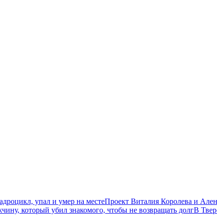
дроцикл, упал и умер на месте
Проект Виталия Королева и Ален
чину, который убил знакомого, чтобы не возвращать долг
В Твер