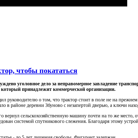
тор, чтобы покататься
ждено уголовное дело за неправомерное завладение транспо
, который принадлежит коммерческой организации.
 руководителю о том, что трактор стоит в поле не на прежнем
яло в районе деревни Збуново с незапертой дверью, а ключи нахо
го вернул сельскохозяйственную машину почти на то же место, о
удован системой спутникового слежения. Благодаря этому устро
татье - до 5 лет лишения свободы. Фигурант задержан.