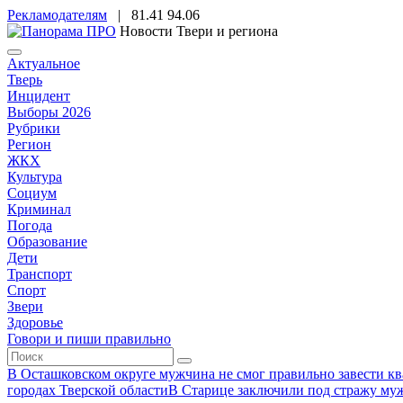
Рекламодателям
|
81.41
94.06
Новости Твери и региона
Актуальное
Тверь
Инцидент
Выборы 2026
Рубрики
Регион
ЖКХ
Культура
Социум
Криминал
Погода
Образование
Дети
Транспорт
Спорт
Звери
Здоровье
Говори и пиши правильно
В Осташковском округе мужчина не смог правильно завести ква
городах Тверской области
В Старице заключили под стражу муж