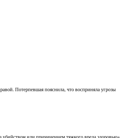
равой. Потерпевшая пояснила, что восприняла угрозы
а убийством или причинением тяжкого вреда здоровью».