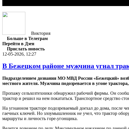
Виктория
Больше в Телеграм
Перейти в Дзен
Прислать новость
12-05-2026, 12:27
В Бежецком районе мужчина угнал трак
Подразделением дознания МО МВД России «Бежецкий» возбу
местного жителя. Мужчина подозревается в угоне трактора
Пропажу сельхозтехники обнаружил рабочий фирмы. Он сообщил
трактор и решил на нем покататься. Транспортное средство сто
На угнанном тракторе подозреваемый доехал до дома, после че
гаечных ключей. Но злоумышленник не учел, что трактор обор
маршруты и личность горе-угонщика.
Ведется дознание по делу. Максимальное наказание по данной с