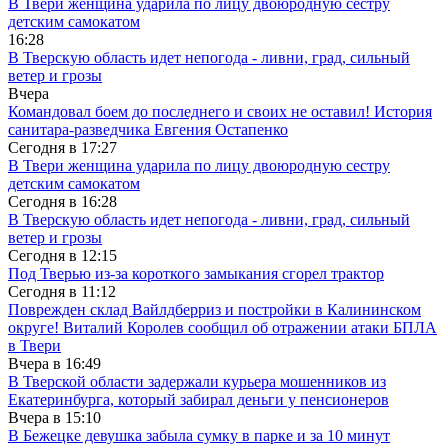
В Твери женщина ударила по лицу двоюродную сестру
детским самокатом
16:28
В Тверскую область идет непогода - ливни, град, сильный
ветер и грозы
Вчера
Командовал боем до последнего и своих не оставил! История
санитара-разведчика Евгения Остапенко
Сегодня в
17:27
В Твери женщина ударила по лицу двоюродную сестру
детским самокатом
Сегодня в
16:28
В Тверскую область идет непогода - ливни, град, сильный
ветер и грозы
Сегодня в
12:15
Под Тверью из-за короткого замыкания сгорел трактор
Сегодня в
11:12
Поврежден склад Вайлдберриз и постройки в Калининском
округе! Виталий Королев сообщил об отражении атаки БПЛА
в Твери
Вчера в
16:49
В Тверской области задержали курьера мошенников из
Екатеринбурга, который забирал деньги у пенсионеров
Вчера в
15:10
В Бежецке девушка забыла сумку в парке и за 10 минут