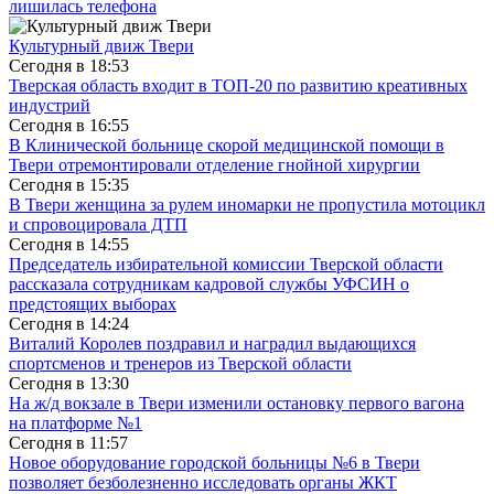
лишилась телефона
Культурный движ Твери
Сегодня в
18:53
Тверская область входит в ТОП-20 по развитию креативных
индустрий
Сегодня в
16:55
В Клинической больнице скорой медицинской помощи в
Твери отремонтировали отделение гнойной хирургии
Сегодня в
15:35
В Твери женщина за рулем иномарки не пропустила мотоцикл
и спровоцировала ДТП
Сегодня в
14:55
Председатель избирательной комиссии Тверской области
рассказала сотрудникам кадровой службы УФСИН о
предстоящих выборах
Сегодня в
14:24
Виталий Королев поздравил и наградил выдающихся
спортсменов и тренеров из Тверской области
Сегодня в
13:30
На ж/д вокзале в Твери изменили остановку первого вагона
на платформе №1
Сегодня в
11:57
Новое оборудование городской больницы №6 в Твери
позволяет безболезненно исследовать органы ЖКТ