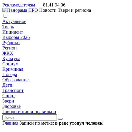
Рекламодателям
|
81.41
94.06
Новости Твери и региона
Актуальное
Тверь
Инцидент
Выборы 2026
Рубрики
Регион
ЖКХ
Культура
Социум
Криминал
Погода
Образование
Дети
Транспорт
Спорт
Звери
Здоровье
Говори и пиши правильно
Главная
Записи по метке:
в реке утонул человек