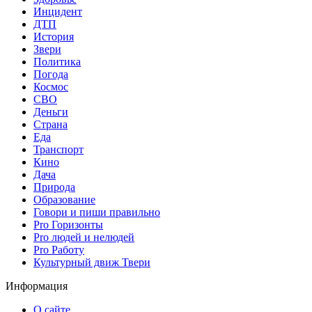
Инцидент
ДТП
История
Звери
Политика
Погода
Космос
СВО
Деньги
Страна
Еда
Транспорт
Кино
Дача
Природа
Образование
Говори и пиши правильно
Pro Горизонты
Pro людей и нелюдей
Pro Работу
Культурный движ Твери
Информация
О сайте