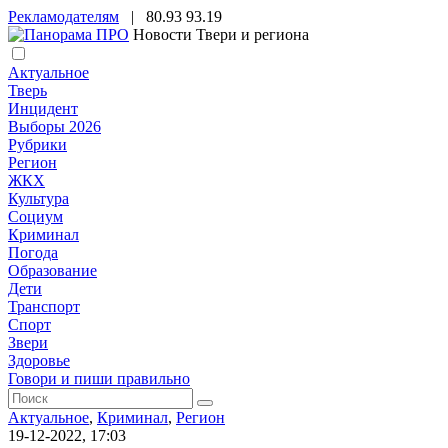
Рекламодателям
|
80.93
93.19
Новости Твери и региона
Актуальное
Тверь
Инцидент
Выборы 2026
Рубрики
Регион
ЖКХ
Культура
Социум
Криминал
Погода
Образование
Дети
Транспорт
Спорт
Звери
Здоровье
Говори и пиши правильно
Актуальное
,
Криминал
,
Регион
19-12-2022, 17:03