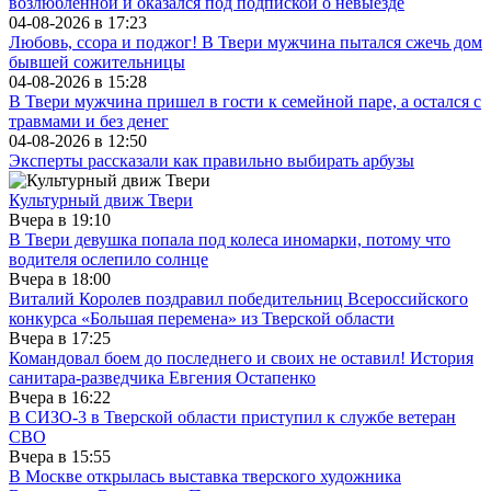
возлюбленной и оказался под подпиской о невыезде
04-08-2026 в
17:23
Любовь, ссора и поджог! В Твери мужчина пытался сжечь дом
бывшей сожительницы
04-08-2026 в
15:28
В Твери мужчина пришел в гости к семейной паре, а остался с
травмами и без денег
04-08-2026 в
12:50
Эксперты рассказали как правильно выбирать арбузы
Культурный движ Твери
Вчера в
19:10
В Твери девушка попала под колеса иномарки, потому что
водителя ослепило солнце
Вчера в
18:00
Виталий Королев поздравил победительниц Всероссийского
конкурса «Большая перемена» из Тверской области
Вчера в
17:25
Командовал боем до последнего и своих не оставил! История
санитара-разведчика Евгения Остапенко
Вчера в
16:22
В СИЗО-3 в Тверской области приступил к службе ветеран
СВО
Вчера в
15:55
В Москве открылась выставка тверского художника