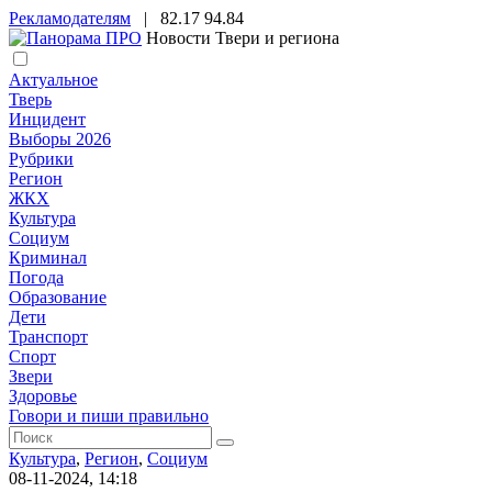
Рекламодателям
|
82.17
94.84
Новости Твери и региона
Актуальное
Тверь
Инцидент
Выборы 2026
Рубрики
Регион
ЖКХ
Культура
Социум
Криминал
Погода
Образование
Дети
Транспорт
Спорт
Звери
Здоровье
Говори и пиши правильно
Культура
,
Регион
,
Социум
08-11-2024, 14:18