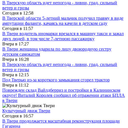
В Тверскую область идет непогода - ливни, град, сильный
ветер и грозы
Сегодня в
12:58
В Тверской области 5-летний мальчик получил травму в виде
ампутации фаланги, качаясь на качели в детском саду
Сегодня в
11:57
В Твери водитель иномарки врезался в машину такси и зажал
двух людей, в том числе 7-летнюю пассажирку
Вчера в
17:27
В Твери женщина ударила по лицу двоюродную сестру
детским самокатом
Вчера в
16:28
В Тверскую область идет непогода - ливни, град, сильный
ветер и грозы
Вчера в
12:15
Под Тверью из-за короткого замыкания сгорел трактор
Вчера в
11:12
Поврежден склад Вайлдберриз и постройки в Калининском
округе! Виталий Королев сообщил об отражении атаки БПЛА
в Твери
Культурный движ Твери
Сегодня в
16:57
В Твери продолжается масштабная реконструкция площади
Гагарина