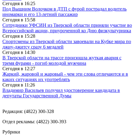
Сегодня в
16:25
Под Вышним Волочком в ДТП с фурой пострадал водитель
иномарки и его 13-летний пассажир
Сегодня в
15:58
Сотрудники УФСИН из Тверской области приняли участие во
Всероссийской акции, приуроченной ко Дню физкультурника
Сегодня в
15:28
Спортсмены из Тверской области завоевали на Кубке мира по
джиу-джитсу сразу 6 медалей
Сегодня в
14:30
В Тверской области на трассе произошла жуткая авария с
тремя фурами - погиб молодой мужчина
Сегодня в
12:27
Жаркий, жаровой и жаровый - чем эти слова отличаются и в
каких ситуациях их употреблять
Сегодня в
11:26
Владимир Васильев получил удостоверение кандидата в
депутаты Государственной Думы
Редакция: (4822) 300-328
Отдел рекламы: (4822) 300-393
Рубрики