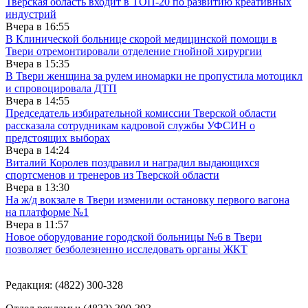
Тверская область входит в ТОП-20 по развитию креативных
индустрий
Вчера в
16:55
В Клинической больнице скорой медицинской помощи в
Твери отремонтировали отделение гнойной хирургии
Вчера в
15:35
В Твери женщина за рулем иномарки не пропустила мотоцикл
и спровоцировала ДТП
Вчера в
14:55
Председатель избирательной комиссии Тверской области
рассказала сотрудникам кадровой службы УФСИН о
предстоящих выборах
Вчера в
14:24
Виталий Королев поздравил и наградил выдающихся
спортсменов и тренеров из Тверской области
Вчера в
13:30
На ж/д вокзале в Твери изменили остановку первого вагона
на платформе №1
Вчера в
11:57
Новое оборудование городской больницы №6 в Твери
позволяет безболезненно исследовать органы ЖКТ
Редакция: (4822) 300-328