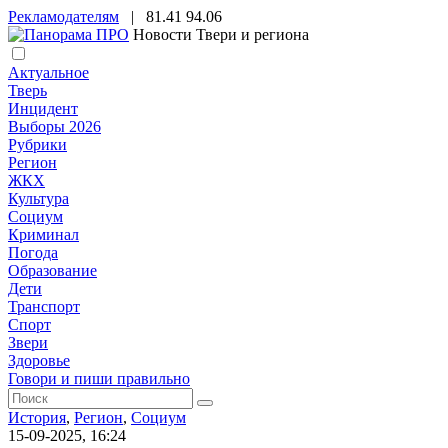
Рекламодателям
|
81.41
94.06
Новости Твери и региона
Актуальное
Тверь
Инцидент
Выборы 2026
Рубрики
Регион
ЖКХ
Культура
Социум
Криминал
Погода
Образование
Дети
Транспорт
Спорт
Звери
Здоровье
Говори и пиши правильно
История
,
Регион
,
Социум
15-09-2025, 16:24