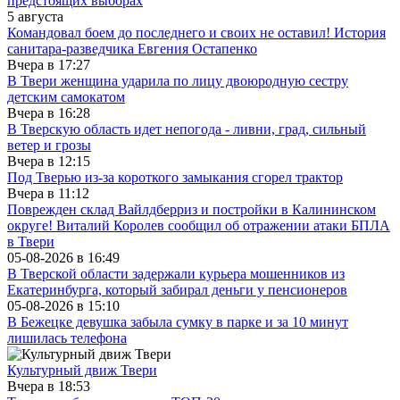
предстоящих выборах
5 августа
Командовал боем до последнего и своих не оставил! История
санитара-разведчика Евгения Остапенко
Вчера в
17:27
В Твери женщина ударила по лицу двоюродную сестру
детским самокатом
Вчера в
16:28
В Тверскую область идет непогода - ливни, град, сильный
ветер и грозы
Вчера в
12:15
Под Тверью из-за короткого замыкания сгорел трактор
Вчера в
11:12
Поврежден склад Вайлдберриз и постройки в Калининском
округе! Виталий Королев сообщил об отражении атаки БПЛА
в Твери
05-08-2026 в
16:49
В Тверской области задержали курьера мошенников из
Екатеринбурга, который забирал деньги у пенсионеров
05-08-2026 в
15:10
В Бежецке девушка забыла сумку в парке и за 10 минут
лишилась телефона
Культурный движ Твери
Вчера в
18:53