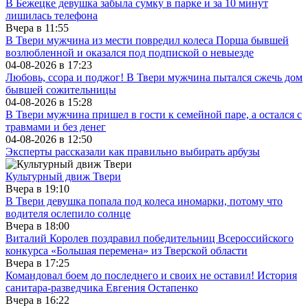
В Бежецке девушка забыла сумку в парке и за 10 минут
лишилась телефона
Вчера в
11:55
В Твери мужчина из мести повредил колеса Порша бывшей
возлюбленной и оказался под подпиской о невыезде
04-08-2026 в
17:23
Любовь, ссора и поджог! В Твери мужчина пытался сжечь дом
бывшей сожительницы
04-08-2026 в
15:28
В Твери мужчина пришел в гости к семейной паре, а остался с
травмами и без денег
04-08-2026 в
12:50
Эксперты рассказали как правильно выбирать арбузы
Культурный движ Твери
Вчера в
19:10
В Твери девушка попала под колеса иномарки, потому что
водителя ослепило солнце
Вчера в
18:00
Виталий Королев поздравил победительниц Всероссийского
конкурса «Большая перемена» из Тверской области
Вчера в
17:25
Командовал боем до последнего и своих не оставил! История
санитара-разведчика Евгения Остапенко
Вчера в
16:22