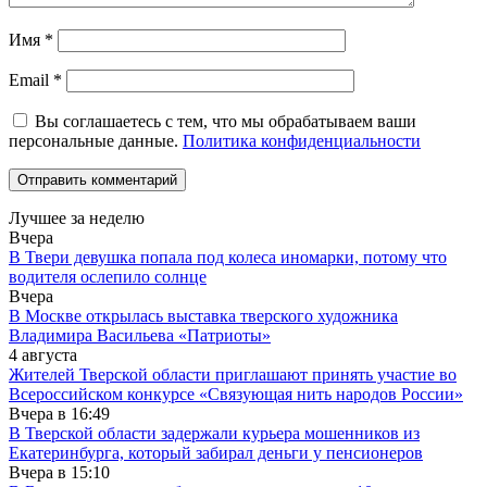
Имя
*
Email
*
Вы соглашаетесь с тем, что мы обрабатываем ваши
персональные данные.
Политика конфиденциальности
Лучшее за неделю
Вчера
В Твери девушка попала под колеса иномарки, потому что
водителя ослепило солнце
Вчера
В Москве открылась выставка тверского художника
Владимира Васильева «Патриоты»
4 августа
Жителей Тверской области приглашают принять участие во
Все­рос­сий­ско­м конкурсе «Свя­зу­ю­щая нить на­ро­дов Рос­сии»
Вчера в
16:49
В Тверской области задержали курьера мошенников из
Екатеринбурга, который забирал деньги у пенсионеров
Вчера в
15:10