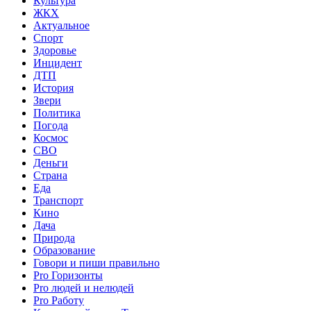
Культура
ЖКХ
Актуальное
Спорт
Здоровье
Инцидент
ДТП
История
Звери
Политика
Погода
Космос
СВО
Деньги
Страна
Еда
Транспорт
Кино
Дача
Природа
Образование
Говори и пиши правильно
Pro Горизонты
Pro людей и нелюдей
Pro Работу