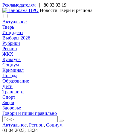
Рекламодателям
|
80.93
93.19
Новости Твери и региона
Актуальное
Тверь
Инцидент
Выборы 2026
Рубрики
Регион
ЖКХ
Культура
Социум
Криминал
Погода
Образование
Дети
Транспорт
Спорт
Звери
Здоровье
Говори и пиши правильно
Актуальное
,
Регион
,
Социум
03-04-2023, 13:24