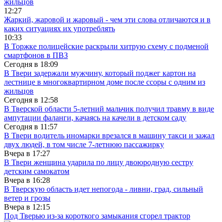
жильцов
12:27
Жаркий, жаровой и жаровый - чем эти слова отличаются и в
каких ситуациях их употреблять
10:33
В Торжке полицейские раскрыли хитрую схему с подменой
смартфонов в ПВЗ
Сегодня в
18:09
В Твери задержали мужчину, который поджег картон на
лестнице в многоквартирном доме после ссоры с одним из
жильцов
Сегодня в
12:58
В Тверской области 5-летний мальчик получил травму в виде
ампутации фаланги, качаясь на качели в детском саду
Сегодня в
11:57
В Твери водитель иномарки врезался в машину такси и зажал
двух людей, в том числе 7-летнюю пассажирку
Вчера в
17:27
В Твери женщина ударила по лицу двоюродную сестру
детским самокатом
Вчера в
16:28
В Тверскую область идет непогода - ливни, град, сильный
ветер и грозы
Вчера в
12:15
Под Тверью из-за короткого замыкания сгорел трактор