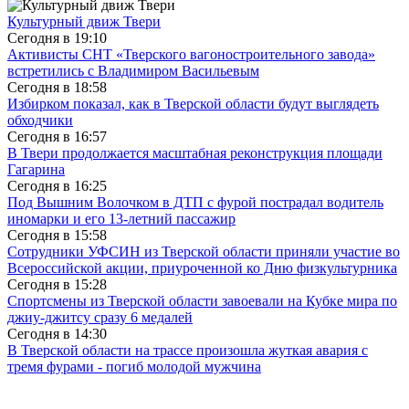
Культурный движ Твери
Сегодня в
19:10
Активисты СНТ «Тверского вагоностроительного завода»
встретились с Владимиром Васильевым
Сегодня в
18:58
Избирком показал, как в Тверской области будут выглядеть
обходчики
Сегодня в
16:57
В Твери продолжается масштабная реконструкция площади
Гагарина
Сегодня в
16:25
Под Вышним Волочком в ДТП с фурой пострадал водитель
иномарки и его 13-летний пассажир
Сегодня в
15:58
Сотрудники УФСИН из Тверской области приняли участие во
Всероссийской акции, приуроченной ко Дню физкультурника
Сегодня в
15:28
Спортсмены из Тверской области завоевали на Кубке мира по
джиу-джитсу сразу 6 медалей
Сегодня в
14:30
В Тверской области на трассе произошла жуткая авария с
тремя фурами - погиб молодой мужчина