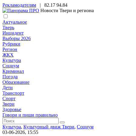
Рекламодателям
|
82.17
94.84
Новости Твери и региона
Актуальное
Тверь
Инцидент
Выборы 2026
Рубрики
Регион
ЖКХ
Культура
Социум
Криминал
Погода
Образование
Дети
Транспорт
Спорт
Звери
Здоровье
Говори и пиши правильно
Культура
,
Культурный движ Твери
,
Социум
03-06-2026, 15:55