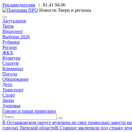
Рекламодателям
|
81.41
94.06
Новости Твери и региона
Актуальное
Тверь
Инцидент
Выборы 2026
Рубрики
Регион
ЖКХ
Культура
Социум
Криминал
Погода
Образование
Дети
Транспорт
Спорт
Звери
Здоровье
Говори и пиши правильно
В Осташковском округе мужчина не смог правильно завести ква
городах Тверской области
В Старице заключили под стражу муж