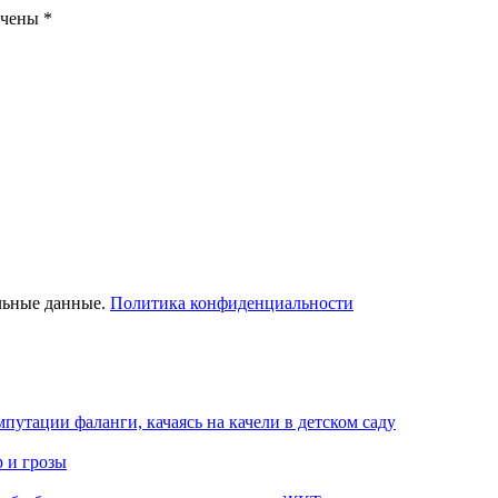
ечены
*
льные данные.
Политика конфиденциальности
путации фаланги, качаясь на качели в детском саду
р и грозы