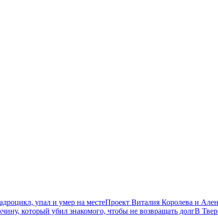
дроцикл, упал и умер на месте
Проект Виталия Королева и Ален
чину, который убил знакомого, чтобы не возвращать долг
В Твер