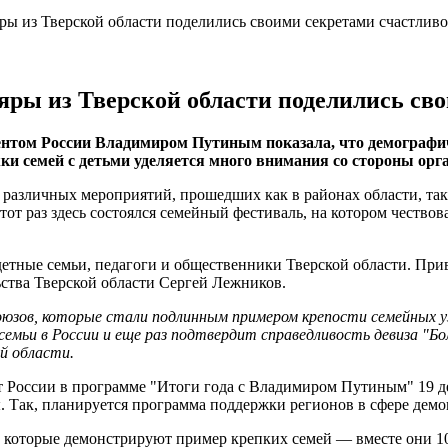
яры из Тверской области поделились своими секретами счастлив
ляры из Тверской области поделились св
нтом России Владимиром Путиным показала, что демографич
ки семей с детьми уделяется много внимания со стороны орг
различных мероприятий, прошедших как в районах области, так 
тот раз здесь состоялся семейный фестиваль, на котором честв
етные семьи, педагоги и общественники Тверской области. При
ьства Тверской области Сергей Лежников.
юзов, которые стали подлинным примером крепости семейных уз, 
емьи в России и еще раз подтвердит справедливость девиза "Бо
й области.
России в программе "Итоги года с Владимиром Путиным" 19 дека
. Так, планируется программа поддержки регионов в сфере демо
которые демонстрируют пример крепких семей — вместе они 10, 