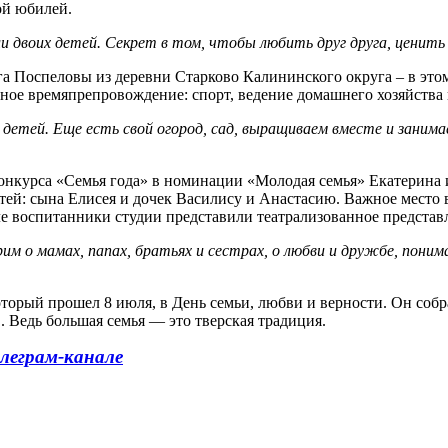
ой юбилей.
 двоих детей. Секрет в том, чтобы любить друг друга, ценить 
а Поспеловы из деревни Старково Калининского округа – в это
ое времяпрепровождение: спорт, ведение домашнего хозяйства 
етей. Еще есть свой огород, сад, выращиваем вместе и занимае
нкурса «Семья года» в номинации «Молодая семья» Екатерина 
ей: сына Елисея и дочек Василису и Анастасию. Важное место в 
ле воспитанники студии представили театрализованное предста
м о мамах, папах, братьях и сестрах, о любви и дружбе, понима
торый прошел 8 июля, в День семьи, любви и верности. Он собр
 Ведь большая семья — это тверская традиция.
леграм-канале