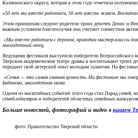
Калининского округа, которая в этом году отметила полувеков
«50 лет мы вместе работаем, 50 лет вместе живем. Воспитали
Этим принципам следуют родители троих девочек Денис и Инг
важным условием благополучия они считают совместное активн
«Мы вместе работаем с деревом, проводим мастер-классы для д
многодетный отец.
Ведущими фестиваля выступили победители Всероссийского ко
Тверском академическом театре драмы и воспитывают троих дет
передают свой актерский опыт молодым талантам. На фестива
«Семья — это самая главная ценность. На фестивале мы говори
Бабинова, многодетная мама.
Одним из масштабных событий этого года стал Парад семей, ко
семей-юбиляров и победителей областных семейных конкурсов.
Больше новостей, фотографий и видео в
нашем Те
фото: Правительство Тверской области