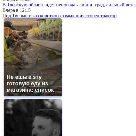
В Тверскую область идет непогода - ливни, град, сильный вете
Вчера в
12:15
Под Тверью из-за короткого замыкания сгорел трактор
Не ешьте эту
готовую еду из
магазина: список