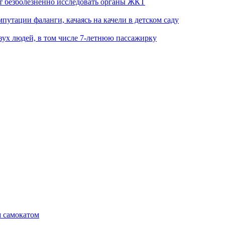
т безболезненно исследовать органы ЖКТ
путации фаланги, качаясь на качели в детском саду
вух людей, в том числе 7-летнюю пассажирку
м самокатом