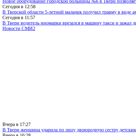
Новое оборудование городской больницы №6 в Твери позволяе
Сегодня в
12:58
В Тверской области 5-летний мальчик получил травму в виде ам
Сегодня в
11:57
В Твери водитель иномарки врезался в машину такси и зажал д
Новости СМИ2
Вчера в
17:27
В Твери женщина ударила по лицу двоюродную сестру детски
Вчера в
16:28