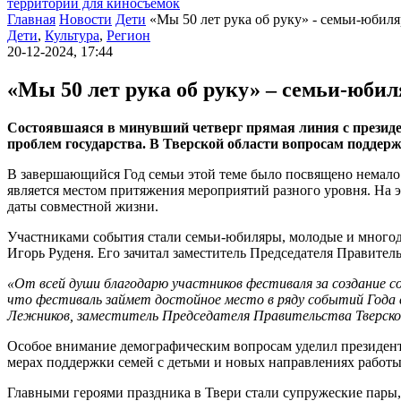
территории для киносъемок
Главная
Новости
Дети
«Мы 50 лет рука об руку» - семьи-юбил
Дети
,
Культура
,
Регион
20-12-2024, 17:44
«Мы 50 лет рука об руку» – семьи-юби
Состоявшаяся в минувший четверг прямая линия с президе
проблем государства. В Тверской области вопросам поддерж
В завершающийся Год семьи этой теме было посвящено немало 
является местом притяжения мероприятий разного уровня. На э
даты совместной жизни.
Участниками события стали семьи-юбиляры, молодые и многод
Игорь Руденя. Его зачитал заместитель Председателя Правител
«От всей души благодарю участников фестиваля за создание со
что фестиваль займет достойное место в ряду событий Года с
Лежников, заместитель Председателя Правительства Тверско
Особое внимание демографическим вопросам уделил президент 
мерах поддержки семей с детьми и новых направлениях работы
Главными героями праздника в Твери стали супружеские пары, 