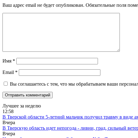
Ваш адрес email не будет опубликован.
Обязательные поля пом
Имя
*
Email
*
Вы соглашаетесь с тем, что мы обрабатываем ваши персона
Лучшее за неделю
12:58
В Тверской области 5-летний мальчик получил травму в виде ам
Вчера
В Тверскую область идет непогода - ливни, град, сильный вете
Вчера