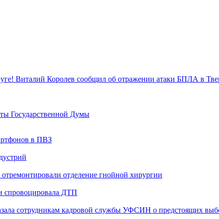
уге! Виталий Королев сообщил об отражении атаки БПЛА в Тве
аты Государственной Думы
артфонов в ПВЗ
ндустрий
 отремонтировали отделение гнойной хирургии
 и спровоцировала ДТП
казала сотрудникам кадровой службы УФСИН о предстоящих выб