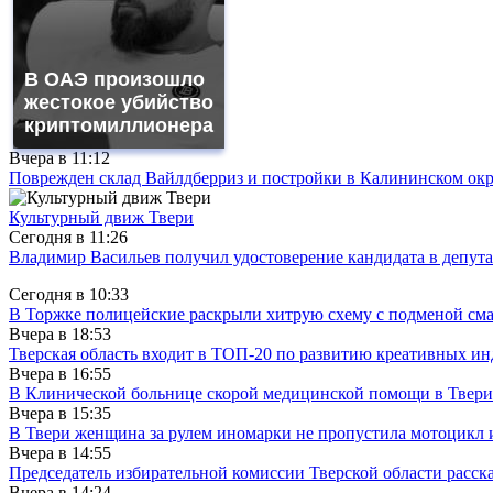
В ОАЭ произошло
жестокое убийство
криптомиллионера
Вчера в
11:12
Поврежден склад Вайлдберриз и постройки в Калининском окр
Культурный движ Твери
Сегодня в
11:26
Владимир Васильев получил удостоверение кандидата в депут
Сегодня в
10:33
В Торжке полицейские раскрыли хитрую схему с подменой см
Вчера в
18:53
Тверская область входит в ТОП-20 по развитию креативных и
Вчера в
16:55
В Клинической больнице скорой медицинской помощи в Твери
Вчера в
15:35
В Твери женщина за рулем иномарки не пропустила мотоцикл
Вчера в
14:55
Председатель избирательной комиссии Тверской области расс
Вчера в
14:24