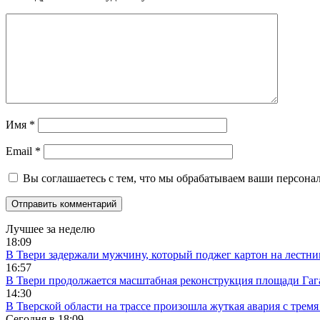
Имя
*
Email
*
Вы соглашаетесь с тем, что мы обрабатываем ваши персона
Лучшее за неделю
18:09
В Твери задержали мужчину, который поджег картон на лестни
16:57
В Твери продолжается масштабная реконструкция площади Гаг
14:30
В Тверской области на трассе произошла жуткая авария с трем
Сегодня в
18:09