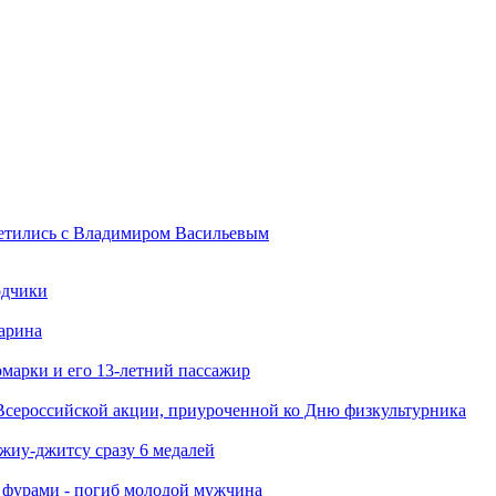
ретились с Владимиром Васильевым
одчики
арина
марки и его 13-летний пассажир
Всероссийской акции, приуроченной ко Дню физкультурника
джиу-джитсу сразу 6 медалей
я фурами - погиб молодой мужчина