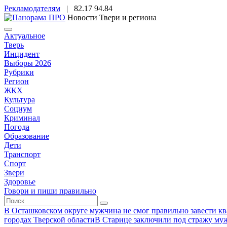
Рекламодателям
|
82.17
94.84
Новости Твери и региона
Актуальное
Тверь
Инцидент
Выборы 2026
Рубрики
Регион
ЖКХ
Культура
Социум
Криминал
Погода
Образование
Дети
Транспорт
Спорт
Звери
Здоровье
Говори и пиши правильно
В Осташковском округе мужчина не смог правильно завести ква
городах Тверской области
В Старице заключили под стражу муж