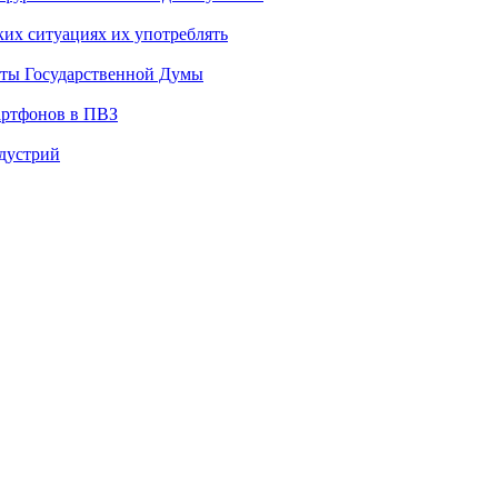
ких ситуациях их употреблять
аты Государственной Думы
артфонов в ПВЗ
ндустрий