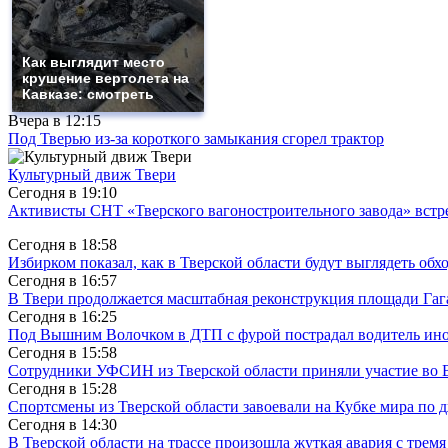
Как выглядит место
крушение вертолета на
Кавказе: смотреть
Вчера в
12:15
Под Тверью из-за короткого замыкания сгорел трактор
Культурный движ Твери
Сегодня в
19:10
Активисты СНТ «Тверского вагоностроительного завода» вст
Сегодня в
18:58
Избирком показал, как в Тверской области будут выглядеть обх
Сегодня в
16:57
В Твери продолжается масштабная реконструкция площади Гаг
Сегодня в
16:25
Под Вышним Волочком в ДТП с фурой пострадал водитель ино
Сегодня в
15:58
Сотрудники УФСИН из Тверской области приняли участие во 
Сегодня в
15:28
Спортсмены из Тверской области завоевали на Кубке мира по 
Сегодня в
14:30
В Тверской области на трассе произошла жуткая авария с трем