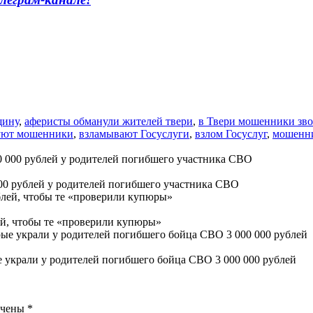
щину
,
аферисты обманули жителей твери
,
в Твери мошенники зво
дуют мошенники
,
взламывают Госуслуги
,
взлом Госуслуг
,
мошенни
00 рублей у родителей погибшего участника СВО
ей, чтобы те «проверили купюры»
 украли у родителей погибшего бойца СВО 3 000 000 рублей
ечены
*