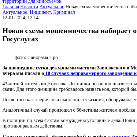
территории для киносъемок
Главная
Новости
Актуальное
Новая схема мошенничества наби
Актуальное
,
Инцидент
,
Криминал
12-01-2024, 12:14
Новая схема мошенничества набирает 
Госуслугах
фото: Панорама Про
За прошедшие сутки дежурными частями Заволжского и Мо
вчера мы писали о
10 случаях неправомерного завладения 
43-летней жительнице поселка Литвинки позвонил неизвестный
связи. Для этого женщине требовалось назвать код, который б
После того как тверичанка выполнила указания, обнаружила, ч
Аналогичный случай произошел с 66-летним жителем посёлка 
В полиции по всем фактам возбуждены уголовные дела. Полиц
противоправным действиям.
Больше новостей, фотографий и видео в
нашем Те