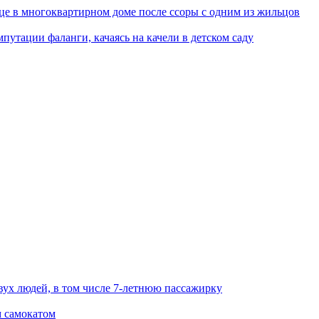
це в многоквартирном доме после ссоры с одним из жильцов
путации фаланги, качаясь на качели в детском саду
вух людей, в том числе 7-летнюю пассажирку
м самокатом