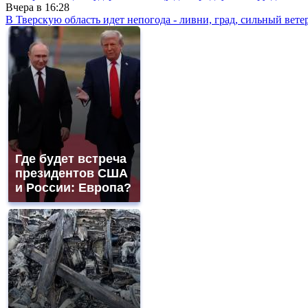
Вчера в
16:28
В Тверскую область идет непогода - ливни, град, сильный вете
Где будет встреча
президентов США
и России: Европа?