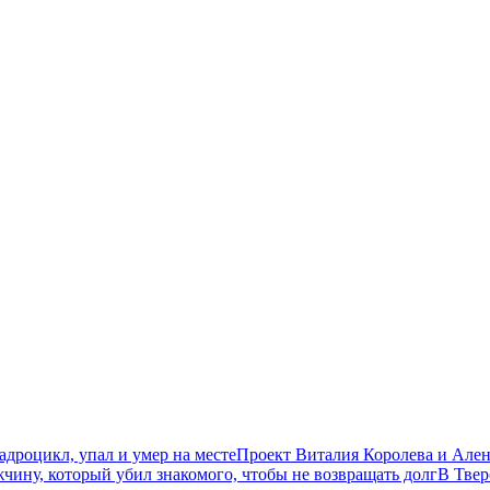
дроцикл, упал и умер на месте
Проект Виталия Королева и Ален
чину, который убил знакомого, чтобы не возвращать долг
В Твер