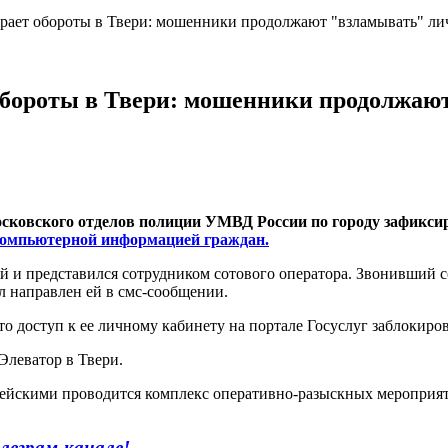
рает обороты в Твери: мошенники продолжают "взламывать" ли
обороты в Твери: мошенники продолжаю
сковского отделов полиции УМВД России по городу зафикси
компьютерной информацией граждан.
 и представился сотрудником сотового оператора. Звонивший с
ыл направлен ей в смс-сообщении.
то доступ к ее личному кабинету на портале Госуслуг заблокир
Элеватор в Твери.
ейскими проводится комплекс оперативно-разыскных мероприят
леграм-канале!