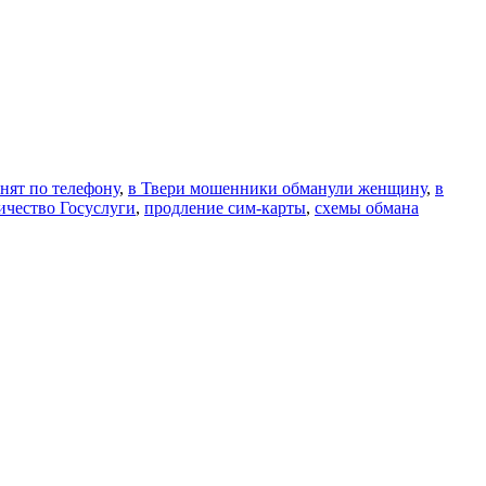
нят по телефону
,
в Твери мошенники обманули женщину
,
в
чество Госуслуги
,
продление сим-карты
,
схемы обмана