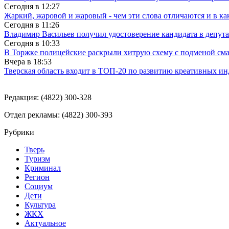
Сегодня в
12:27
Жаркий, жаровой и жаровый - чем эти слова отличаются и в ка
Сегодня в
11:26
Владимир Васильев получил удостоверение кандидата в депут
Сегодня в
10:33
В Торжке полицейские раскрыли хитрую схему с подменой см
Вчера в
18:53
Тверская область входит в ТОП-20 по развитию креативных и
Редакция: (4822) 300-328
Отдел рекламы: (4822) 300-393
Рубрики
Тверь
Туризм
Криминал
Регион
Социум
Дети
Культура
ЖКХ
Актуальное