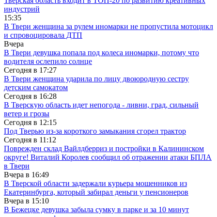
Тверская область входит в ТОП-20 по развитию креативных
индустрий
15:35
В Твери женщина за рулем иномарки не пропустила мотоцикл
и спровоцировала ДТП
Вчера
В Твери девушка попала под колеса иномарки, потому что
водителя ослепило солнце
Сегодня в
17:27
В Твери женщина ударила по лицу двоюродную сестру
детским самокатом
Сегодня в
16:28
В Тверскую область идет непогода - ливни, град, сильный
ветер и грозы
Сегодня в
12:15
Под Тверью из-за короткого замыкания сгорел трактор
Сегодня в
11:12
Поврежден склад Вайлдберриз и постройки в Калининском
округе! Виталий Королев сообщил об отражении атаки БПЛА
в Твери
Вчера в
16:49
В Тверской области задержали курьера мошенников из
Екатеринбурга, который забирал деньги у пенсионеров
Вчера в
15:10
В Бежецке девушка забыла сумку в парке и за 10 минут