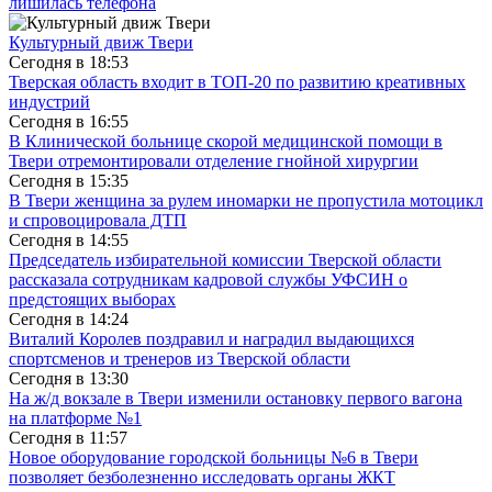
лишилась телефона
Культурный движ Твери
Сегодня в
18:53
Тверская область входит в ТОП-20 по развитию креативных
индустрий
Сегодня в
16:55
В Клинической больнице скорой медицинской помощи в
Твери отремонтировали отделение гнойной хирургии
Сегодня в
15:35
В Твери женщина за рулем иномарки не пропустила мотоцикл
и спровоцировала ДТП
Сегодня в
14:55
Председатель избирательной комиссии Тверской области
рассказала сотрудникам кадровой службы УФСИН о
предстоящих выборах
Сегодня в
14:24
Виталий Королев поздравил и наградил выдающихся
спортсменов и тренеров из Тверской области
Сегодня в
13:30
На ж/д вокзале в Твери изменили остановку первого вагона
на платформе №1
Сегодня в
11:57
Новое оборудование городской больницы №6 в Твери
позволяет безболезненно исследовать органы ЖКТ