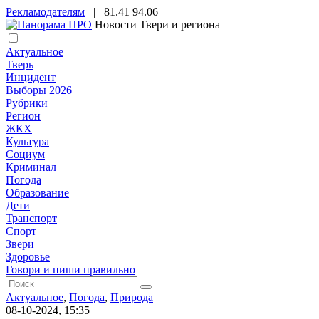
Рекламодателям
|
81.41
94.06
Новости Твери и региона
Актуальное
Тверь
Инцидент
Выборы 2026
Рубрики
Регион
ЖКХ
Культура
Социум
Криминал
Погода
Образование
Дети
Транспорт
Спорт
Звери
Здоровье
Говори и пиши правильно
Актуальное
,
Погода
,
Природа
08-10-2024, 15:35