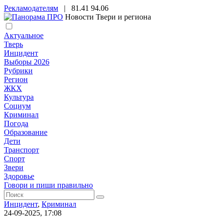
Рекламодателям
|
81.41
94.06
Новости Твери и региона
Актуальное
Тверь
Инцидент
Выборы 2026
Рубрики
Регион
ЖКХ
Культура
Социум
Криминал
Погода
Образование
Дети
Транспорт
Спорт
Звери
Здоровье
Говори и пиши правильно
Инцидент
,
Криминал
24-09-2025, 17:08