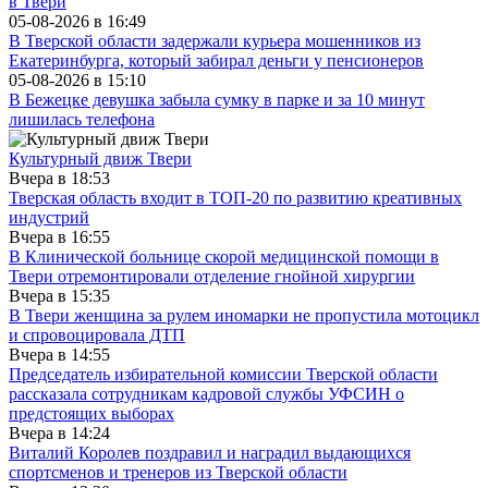
в Твери
05-08-2026 в
16:49
В Тверской области задержали курьера мошенников из
Екатеринбурга, который забирал деньги у пенсионеров
05-08-2026 в
15:10
В Бежецке девушка забыла сумку в парке и за 10 минут
лишилась телефона
Культурный движ Твери
Вчера в
18:53
Тверская область входит в ТОП-20 по развитию креативных
индустрий
Вчера в
16:55
В Клинической больнице скорой медицинской помощи в
Твери отремонтировали отделение гнойной хирургии
Вчера в
15:35
В Твери женщина за рулем иномарки не пропустила мотоцикл
и спровоцировала ДТП
Вчера в
14:55
Председатель избирательной комиссии Тверской области
рассказала сотрудникам кадровой службы УФСИН о
предстоящих выборах
Вчера в
14:24
Виталий Королев поздравил и наградил выдающихся
спортсменов и тренеров из Тверской области