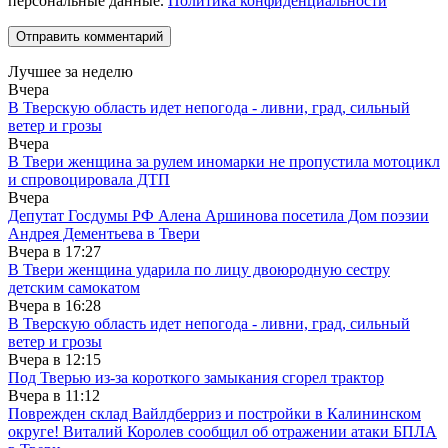
персональные данные.
Политика конфиденциальности
Лучшее за неделю
Вчера
В Тверскую область идет непогода - ливни, град, сильный
ветер и грозы
Вчера
В Твери женщина за рулем иномарки не пропустила мотоцикл
и спровоцировала ДТП
Вчера
Депутат Госдумы РФ Алена Аршинова посетила Дом поэзии
Андрея Дементьева в Твери
Вчера в
17:27
В Твери женщина ударила по лицу двоюродную сестру
детским самокатом
Вчера в
16:28
В Тверскую область идет непогода - ливни, град, сильный
ветер и грозы
Вчера в
12:15
Под Тверью из-за короткого замыкания сгорел трактор
Вчера в
11:12
Поврежден склад Вайлдберриз и постройки в Калининском
округе! Виталий Королев сообщил об отражении атаки БПЛА