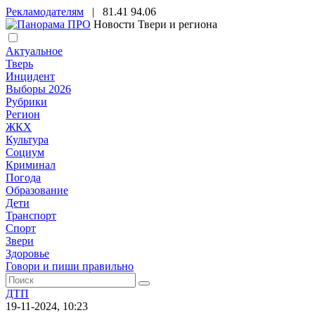
Рекламодателям
|
81.41
94.06
Новости Твери и региона
Актуальное
Тверь
Инцидент
Выборы 2026
Рубрики
Регион
ЖКХ
Культура
Социум
Криминал
Погода
Образование
Дети
Транспорт
Спорт
Звери
Здоровье
Говори и пиши правильно
ДТП
19-11-2024, 10:23