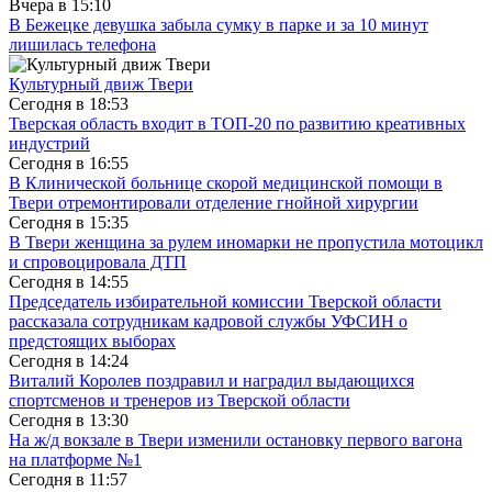
Вчера в
15:10
В Бежецке девушка забыла сумку в парке и за 10 минут
лишилась телефона
Культурный движ Твери
Сегодня в
18:53
Тверская область входит в ТОП-20 по развитию креативных
индустрий
Сегодня в
16:55
В Клинической больнице скорой медицинской помощи в
Твери отремонтировали отделение гнойной хирургии
Сегодня в
15:35
В Твери женщина за рулем иномарки не пропустила мотоцикл
и спровоцировала ДТП
Сегодня в
14:55
Председатель избирательной комиссии Тверской области
рассказала сотрудникам кадровой службы УФСИН о
предстоящих выборах
Сегодня в
14:24
Виталий Королев поздравил и наградил выдающихся
спортсменов и тренеров из Тверской области
Сегодня в
13:30
На ж/д вокзале в Твери изменили остановку первого вагона
на платформе №1
Сегодня в
11:57