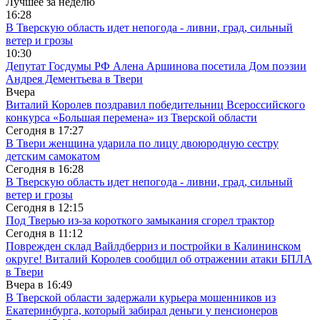
Лучшее за неделю
16:28
В Тверскую область идет непогода - ливни, град, сильный
ветер и грозы
10:30
Депутат Госдумы РФ Алена Аршинова посетила Дом поэзии
Андрея Дементьева в Твери
Вчера
Виталий Королев поздравил победительниц Всероссийского
конкурса «Большая перемена» из Тверской области
Сегодня в
17:27
В Твери женщина ударила по лицу двоюродную сестру
детским самокатом
Сегодня в
16:28
В Тверскую область идет непогода - ливни, град, сильный
ветер и грозы
Сегодня в
12:15
Под Тверью из-за короткого замыкания сгорел трактор
Сегодня в
11:12
Поврежден склад Вайлдберриз и постройки в Калининском
округе! Виталий Королев сообщил об отражении атаки БПЛА
в Твери
Вчера в
16:49
В Тверской области задержали курьера мошенников из
Екатеринбурга, который забирал деньги у пенсионеров