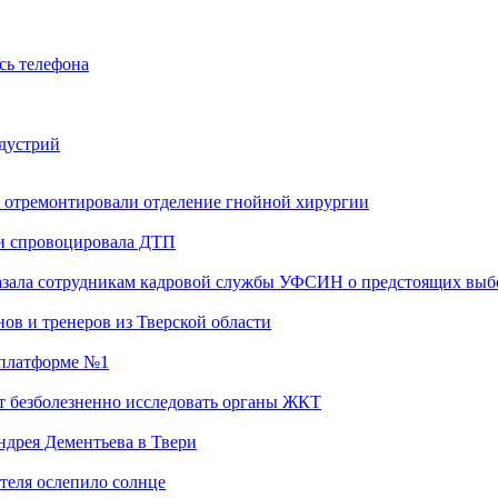
сь телефона
ндустрий
 отремонтировали отделение гнойной хирургии
 и спровоцировала ДТП
казала сотрудникам кадровой службы УФСИН о предстоящих выб
ов и тренеров из Тверской области
а платформе №1
т безболезненно исследовать органы ЖКТ
дрея Дементьева в Твери
теля ослепило солнце