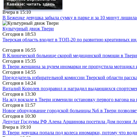
Кавказе: читать здесь
Вчера в
15:10
В Бежецке девушка забыла сумку в парке и за 10 минут лишила
Культурный движ Твери
Сегодня в
18:53
Тверская область входит в ТОП-20 по развитию креативных и
Сегодня в
16:55
В Клинической больнице скорой медицинской помощи в Твери
Сегодня в
15:35
В Твери женщина за рулем иномарки не пропустила мотоцикл
Сегодня в
14:55
Председатель избирательной комиссии Тверской области расс
Сегодня в
14:24
Виталий Королев поздравил и наградил выдающихся спортсмен
Сегодня в
13:30
На ж/д вокзале в Твери изменили остановку первого вагона н
Сегодня в
11:57
Новое оборудование городской больницы №6 в Твери позволяе
Сегодня в
10:30
Депутат Госдумы РФ Алена Аршинова посетила Дом поэзии Ан
Вчера в
19:10
В Твери девушка попала под колеса иномарки, потому что води