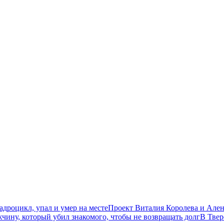
дроцикл, упал и умер на месте
Проект Виталия Королева и Ален
чину, который убил знакомого, чтобы не возвращать долг
В Твер