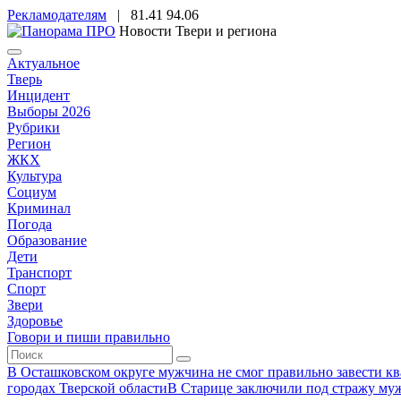
Рекламодателям
|
81.41
94.06
Новости Твери и региона
Актуальное
Тверь
Инцидент
Выборы 2026
Рубрики
Регион
ЖКХ
Культура
Социум
Криминал
Погода
Образование
Дети
Транспорт
Спорт
Звери
Здоровье
Говори и пиши правильно
В Осташковском округе мужчина не смог правильно завести ква
городах Тверской области
В Старице заключили под стражу муж