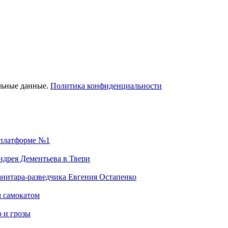
льные данные.
Политика конфиденциальности
а платформе №1
дрея Дементьева в Твери
анитара-разведчика Евгения Остапенко
м самокатом
р и грозы