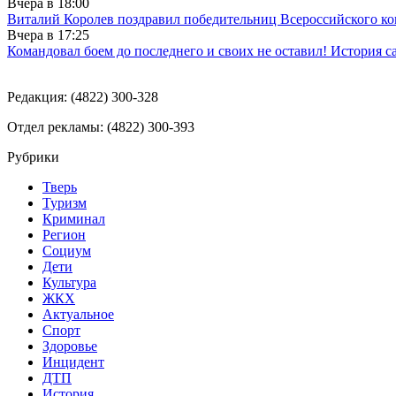
Вчера в
18:00
Виталий Королев поздравил победительниц Всероссийского ко
Вчера в
17:25
Командовал боем до последнего и своих не оставил! История с
Редакция: (4822) 300-328
Отдел рекламы: (4822) 300-393
Рубрики
Тверь
Туризм
Криминал
Регион
Социум
Дети
Культура
ЖКХ
Актуальное
Спорт
Здоровье
Инцидент
ДТП
История