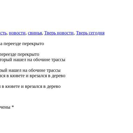
сть
,
новости
,
свинья
,
Тверь новости
,
Тверь сегодня
переезде перекрыто
рый нашел на обочине трассы
в кювете и врезался в дерево
ечены
*