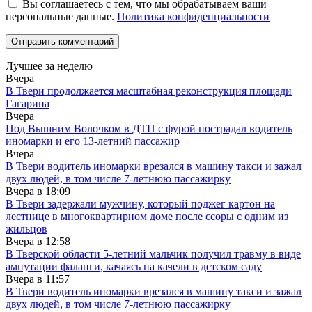
Вы соглашаетесь с тем, что мы обрабатываем ваши
персональные данные.
Политика конфиденциальности
Лучшее за неделю
Вчера
В Твери продолжается масштабная реконструкция площади
Гагарина
Вчера
Под Вышним Волочком в ДТП с фурой пострадал водитель
иномарки и его 13-летний пассажир
Вчера
В Твери водитель иномарки врезался в машину такси и зажал
двух людей, в том числе 7-летнюю пассажирку
Вчера в
18:09
В Твери задержали мужчину, который поджег картон на
лестнице в многоквартирном доме после ссоры с одним из
жильцов
Вчера в
12:58
В Тверской области 5-летний мальчик получил травму в виде
ампутации фаланги, качаясь на качели в детском саду
Вчера в
11:57
В Твери водитель иномарки врезался в машину такси и зажал
двух людей, в том числе 7-летнюю пассажирку