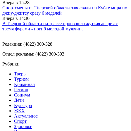
Вчера в
15:28
Спортсмены из Тверской области завоевали на Кубке мира по
джиу-джитсу сразу 6 медалей
Вчера в
14:30
В Тверской области на трассе произошла жуткая авария с
тремя фурами - погиб молодой мужчина
Редакция: (4822) 300-328
Отдел рекламы: (4822) 300-393
Рубрики
Тверь
Туризм
Криминал
Регион
Социум
Дети
Культура
ЖКХ
Актуальное
Спорт
Здоровье