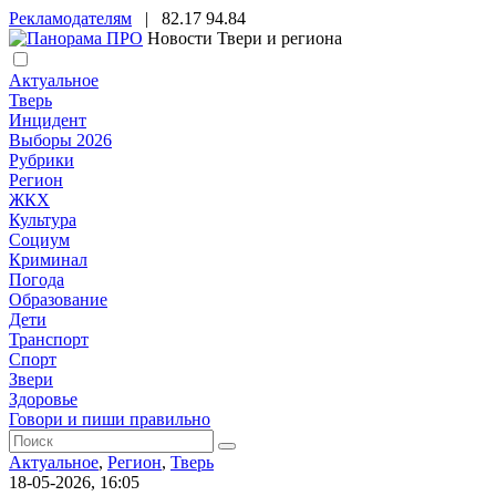
Рекламодателям
|
82.17
94.84
Новости Твери и региона
Актуальное
Тверь
Инцидент
Выборы 2026
Рубрики
Регион
ЖКХ
Культура
Социум
Криминал
Погода
Образование
Дети
Транспорт
Спорт
Звери
Здоровье
Говори и пиши правильно
Актуальное
,
Регион
,
Тверь
18-05-2026, 16:05