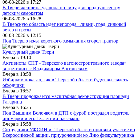
06-08-2026 в
17:27
В Твери женщина ударила по лицу двоюродную сестру
детским самокатом
06-08-2026 в
16:28
В Тверскую область идет непогода - ливни, град, сильный
ветер и грозы
06-08-2026 в
12:15
Под Тверью из-за короткого замыкания сгорел трактор
Культурный движ Твери
Вчера в
19:10
Активисты СНТ «Тверского вагоностроительного завода»
встретились с Владимиром Васильевым
Вчера в
18:58
Избирком показал, как в Тверской области будут выглядеть
обходчики
Вчера в
16:57
В Твери продолжается масштабная реконструкция площади
Гагарина
Вчера в
16:25
Под Вышним Волочком в ДТП с фурой пострадал водитель
иномарки и его 13-летний пассажир
Вчера в
15:58
Сотрудники УФСИН из Тверской области приняли участие во
Всероссийской акции, приуроченной ко Дню физкультурника