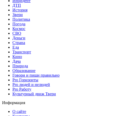
Инцидент
ДТП
История
Звери
Политика
Погода
Космос
СВО
Деньги
Страна
Еда
Транспорт
Кино
Дача
Природа
Образование
Говори и пиши правильно
Pro Горизонты
Pro людей и нелюдей
Pro Работу
Культурный движ Твери
Информация
О сайте