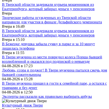
Вчера
В Тверской области задержали курьера мошенников из
Екатеринбурга, который забирал деньги у пенсионеров
Вчера
Творческие работы осужденных из Тверской области
направили для участия в финале Дельфийского чемпионата
Вчера в
16:49
В Тверской области задержали курьера мошенников из
Екатеринбурга, который забирал деньги у пенсионеров
Вчера в
15:10
В Бежецке девушка забыла сумку в парке и за 10 минут
лишилась телефона
Вчера в
11:55
В Твери мужчина из мести повредил колеса Порша бывшей
возлюбленной и оказался под подпиской о невыезде
04-08-2026 в
17:23
Любовь, ссора и поджог! В Твери мужчина пытался сжечь дом
бывшей сожительницы
04-08-2026 в
15:28
В Твери мужчина пришел в гости к семейной паре, а остался с
травмами и без денег
04-08-2026 в
12:50
Эксперты рассказали как правильно выбирать арбузы
Культурный движ Твери