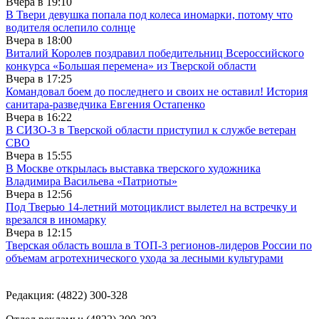
Вчера в
19:10
В Твери девушка попала под колеса иномарки, потому что
водителя ослепило солнце
Вчера в
18:00
Виталий Королев поздравил победительниц Всероссийского
конкурса «Большая перемена» из Тверской области
Вчера в
17:25
Командовал боем до последнего и своих не оставил! История
санитара-разведчика Евгения Остапенко
Вчера в
16:22
В СИЗО-3 в Тверской области приступил к службе ветеран
СВО
Вчера в
15:55
В Москве открылась выставка тверского художника
Владимира Васильева «Патриоты»
Вчера в
12:56
Под Тверью 14-летний мотоциклист вылетел на встречку и
врезался в иномарку
Вчера в
12:15
Тверская область вошла в ТОП-3 регионов-лидеров России по
объемам агротехнического ухода за лесными культурами
Редакция: (4822) 300-328