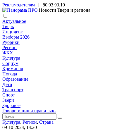
Рекламодателям
|
80.93
93.19
Новости Твери и региона
Актуальное
Тверь
Инцидент
Выборы 2026
Рубрики
Регион
ЖКХ
Культура
Социум
Криминал
Погода
Образование
Дети
Транспорт
Спорт
Звери
Здоровье
Говори и пиши правильно
Культура
,
Регион
,
Страна
09-10-2024, 14:20