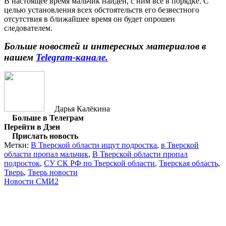
В настоящее время мальчик найден, с ним все в порядке. С
целью установления всех обстоятельств его безвестного
отсутствия в ближайшее время он будет опрошен
следователем.
Больше новостей и интересных материалов в
нашем
Telegram-канале.
Дарья Калёкина
Больше в Телеграм
Перейти в Дзен
Прислать новость
Метки:
В Тверской области ищут подростка
,
в Тверской
области пропал мальчик
,
В Тверской области пропал
подросток
,
СУ СК РФ по Тверской области
,
Тверская область
,
Тверь
,
Тверь новости
Новости СМИ2