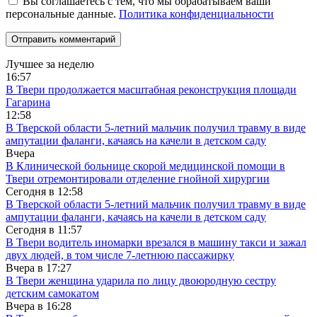
Вы соглашаетесь с тем, что мы обрабатываем ваши
персональные данные.
Политика конфиденциальности
Лучшее за неделю
16:57
В Твери продолжается масштабная реконструкция площади
Гагарина
12:58
В Тверской области 5-летний мальчик получил травму в виде
ампутации фаланги, качаясь на качели в детском саду
Вчера
В Клинической больнице скорой медицинской помощи в
Твери отремонтировали отделение гнойной хирургии
Сегодня в
12:58
В Тверской области 5-летний мальчик получил травму в виде
ампутации фаланги, качаясь на качели в детском саду
Сегодня в
11:57
В Твери водитель иномарки врезался в машину такси и зажал
двух людей, в том числе 7-летнюю пассажирку
Вчера в
17:27
В Твери женщина ударила по лицу двоюродную сестру
детским самокатом
Вчера в
16:28