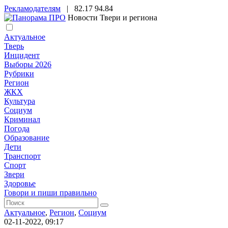
Рекламодателям
|
82.17
94.84
Новости Твери и региона
Актуальное
Тверь
Инцидент
Выборы 2026
Рубрики
Регион
ЖКХ
Культура
Социум
Криминал
Погода
Образование
Дети
Транспорт
Спорт
Звери
Здоровье
Говори и пиши правильно
Актуальное
,
Регион
,
Социум
02-11-2022, 09:17