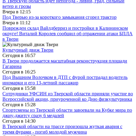
В Тверскую область идет непогода - ливни, град, сильный
ветер и грозы
Вчера в
12:15
Под Тверью из-за короткого замыкания сгорел трактор
Вчера в
11:12
Поврежден склад Вайлдберриз и постройки в Калининском
округе! Виталий Королев сообщил об отражении атаки БПЛА
в Твери
Культурный движ Твери
Сегодня в
16:57
В Твери продолжается масштабная реконструкция площади
Гагарина
Сегодня в
16:25
Под Вышним Волочком в ДТП с фурой пострадал водитель
иномарки и его 13-летний пассажир
Сегодня в
15:58
Сотрудники УФСИН из Тверской области приняли участие во
Всероссийской акции, приуроченной ко Дню физкультурника
Сегодня в
15:28
Спортсмены из Тверской области завоевали на Кубке мира по
джиу-джитсу сразу 6 медалей
Сегодня в
14:30
В Тверской области на трассе произошла жуткая авария с
тремя фурами - погиб молодой мужчина