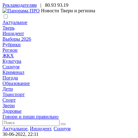
Рекламодателям
|
80.93
93.19
Новости Твери и региона
Актуальное
Тверь
Инцидент
Выборы 2026
Рубрики
Регион
ЖКХ
Культура
Социум
Криминал
Погода
Образование
Дети
Транспорт
Спорт
Звери
Здоровье
Говори и пиши правильно
Актуальное
,
Инцидент
,
Социум
30-06-2022, 22:11