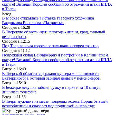
округе! Виталий Королев сообщил об отражении атаки БПЛА
в Твери
Вчера
В Москве открылась выставка тверского художника
Владимира Васильева «Патриоты»
Сегодня в
16:28
В Тверскую область идет непогода - ливни, град, сильный
ветер и грозы
Сегодня в
12:15
Под Тверью из-за короткого замыкания сгорел трактор
Сегодня в
11:12
Поврежден склад Вайлдберриз и постройки в Калининском
округе! Виталий Королев сообщил об отражении атаки БПЛА
в Твери
Вчера в
16:49
В Тверской области задержали курьера мошенников из
Екатеринбурга, который забирал деньги у пенсионеров
Вчера в
15:10
В Бежецке девушка забыла сумку в парке и за 10 минут
лишилась телефона
Вчера в
11:55
В Твери мужчина из мести повредил колеса Порша бывшей
возлюбленной и оказался под подпиской о невыезде