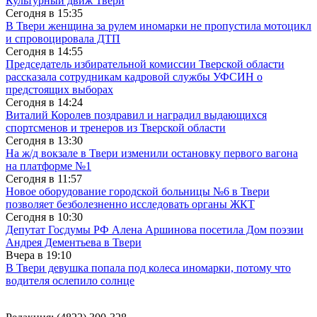
Культурный движ Твери
Сегодня в
15:35
В Твери женщина за рулем иномарки не пропустила мотоцикл
и спровоцировала ДТП
Сегодня в
14:55
Председатель избирательной комиссии Тверской области
рассказала сотрудникам кадровой службы УФСИН о
предстоящих выборах
Сегодня в
14:24
Виталий Королев поздравил и наградил выдающихся
спортсменов и тренеров из Тверской области
Сегодня в
13:30
На ж/д вокзале в Твери изменили остановку первого вагона
на платформе №1
Сегодня в
11:57
Новое оборудование городской больницы №6 в Твери
позволяет безболезненно исследовать органы ЖКТ
Сегодня в
10:30
Депутат Госдумы РФ Алена Аршинова посетила Дом поэзии
Андрея Дементьева в Твери
Вчера в
19:10
В Твери девушка попала под колеса иномарки, потому что
водителя ослепило солнце